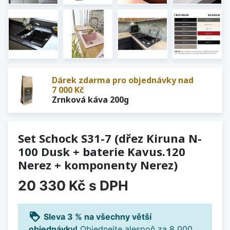
Dárek zdarma pro objednávky nad
7 000 Kč
Zrnková káva 200g
Set Schock S31-7 (dřez Kiruna N-
100 Dusk + baterie Kavus.120
Nerez + komponenty Nerez)
20 330 Kč
s DPH
loyalty
Sleva 3 % na všechny větší
objednávky!
Objednejte alespoň za 8 000