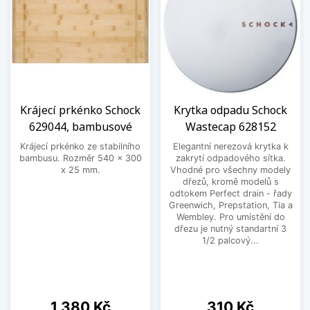
Krájecí prkénko Schock
Krytka odpadu Schock
629044, bambusové
Wastecap 628152
Krájecí prkénko ze stabilního
Elegantní nerezová krytka k
bambusu. Rozměr 540 x 300
zakrytí odpadového sítka.
x 25 mm.
Vhodné pro všechny modely
dřezů, kromě modelů s
odtokem Perfect drain - řady
Greenwich, Prepstation, Tia a
Wembley. Pro umístění do
dřezu je nutný standartní 3
1/2 palcový...
Cena
Cena
1 380 Kč
310 Kč