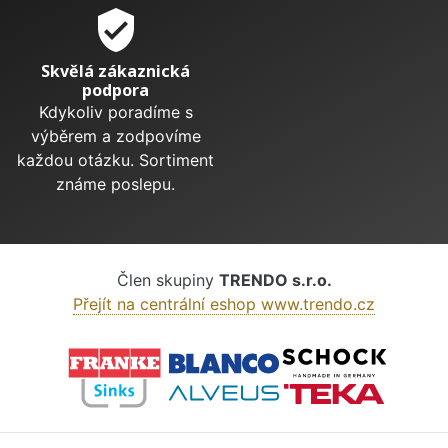
verified_user
Skvělá zákaznická
podpora
Kdykoliv poradíme s
výběrem a zodpovíme
každou otázku. Sortiment
známe poslepu.
Člen skupiny
TRENDO s.r.o.
Přejít na centrální eshop www.trendo.cz