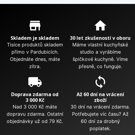
Proč nakupovat u nás?
store_mall_directory
home
Skladem je skladem
30 let zkušeností v oboru
Tisíce produktů skladem
Máme vlastní kuchyňské
přímo v Pardubicích.
studio a vyrábíme
Objednáte dnes, máte
špičkové kuchyně. Víme
zítra.
přesně, co funguje.
local_shipping
sync
Doprava zdarma od
Až 60 dní na vrácení
3 000 Kč
zboží
Nad 3 000 Kč máte
30 dní na vrácení zdarma.
dopravu zdarma. Ostatní
Potřebujete víc času? Až
objednávky už od 79 Kč.
60 dní za drobný
poplatek.