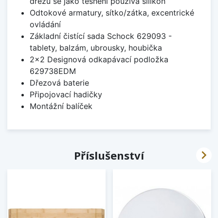
dřezů se jako těsnění používá silikon
Odtokové armatury, sítko/zátka, excentrické
ovládání
Základní čistící sada Schock 629093 -
tablety, balzám, ubrousky, houbička
2x2 Designová odkapávací podložka
629738EDM
Dřezová baterie
Připojovací hadičky
Montážní balíček

Příslušenství