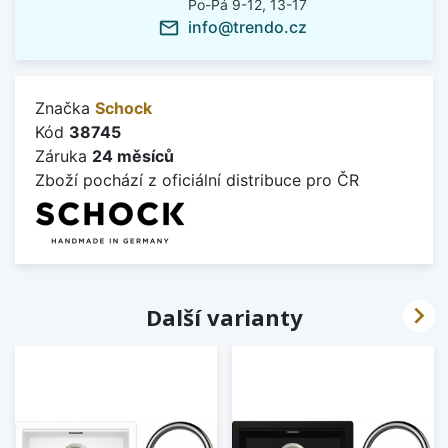
Po-Pá 9-12, 13-17
info@trendo.cz
mail_outline
Značka
Schock
Kód
38745
Záruka
24 měsíců
Zboží pochází z oficiální distribuce pro ČR

Další varianty