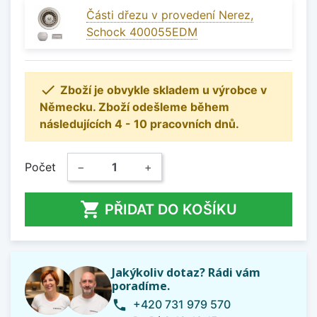
Části dřezu v provedení Nerez,
Schock 400055EDM

Zboží je obvykle skladem u výrobce v
Německu. Zboží odešleme během
následujících 4 - 10 pracovních dnů.
Počet
−
+

PŘIDAT DO KOŠÍKU
Jakýkoliv dotaz? Rádi vám
poradíme.
+420 731 979 570
phone