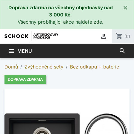
×
Doprava zdarma na všechny objednávky nad
3 000 Kč.
Všechny probíhající akce
najdete zde
.

shopping_cart
(0)
search

MENU
Domů
Zvýhodněné sety
Bez odkapu + baterie
DOPRAVA ZDARMA