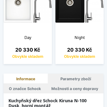
Day
Night
Cena
Cena
20 330 Kč
20 330 Kč
Obvykle skladem
Obvykle skladem
Informace
Parametry zboží
O značce Schock
Možnosti a ceny dopravy
Kuchyňský dřez Schock Kiruna N-100
Dusk, horní montáž