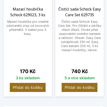
Mazací houbička
Čistící sada Schock Easy
Schock 629023, 3 ks
Care Set 629735
Mazací houbička pro snadné
Čistící sada Schock Easy
odstranění stop od kovových
Care Set. Pro čištění a údržbu
předmětů. V balení jsou 3
všech dřezů. Chrání před
kusy.
usazováním vodního kamene
a nečistot. Obsah: Easy Care
odvápňovač 250 ml, Easy
Care balzám 250 ml, 3 ks
mazací houbičky, návod.
Cena
Cena
170 Kč
740 Kč
3 ks skladem
5 a více skladem
Přidat do košíku
Přidat do košíku