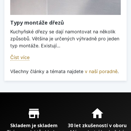
Typy montáže dřezů
Kuchyňské dřezy se dají namontovat na několik
způsobů. Většina je určených výhradně pro jeden
typ montáže. Existují...
Číst více
Všechny články a témata najdete
v naší poradně
.
Proč nakupovat u nás?
store_mall_directory
home
Skladem je skladem
30 let zkušeností v oboru