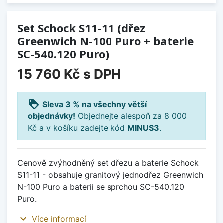
Set Schock S11-11 (dřez
Greenwich N-100 Puro + baterie
SC-540.120 Puro)
15 760 Kč
s DPH
loyalty
Sleva 3 % na všechny větší
objednávky!
Objednejte alespoň za 8 000
Kč a v košíku zadejte kód
MINUS3
.
Cenově zvýhodněný set dřezu a baterie Schock
S11-11 - obsahuje granitový jednodřez Greenwich
N-100 Puro a baterii se sprchou SC-540.120
Puro.
expand_more
Více informací