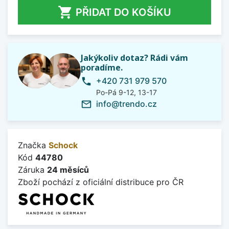

PŘIDAT DO KOŠÍKU
Jakýkoliv dotaz? Rádi vám
poradíme.
+420 731 979 570
phone
Po-Pá 9-12, 13-17
info@trendo.cz
mail_outline
Značka
Schock
Kód
44780
Záruka
24 měsíců
Zboží pochází z oficiální distribuce pro ČR