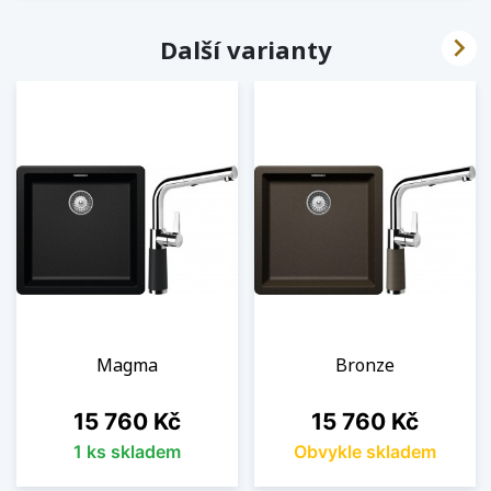

Další varianty
Magma
Bronze
Cena
Cena
15 760 Kč
15 760 Kč
1 ks skladem
Obvykle skladem