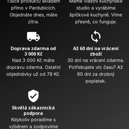
Tisíce produktů skladem
Máme vlastní kuchyňské
přímo v Pardubicích.
studio a vyrábíme
Objednáte dnes, máte
špičkové kuchyně. Víme
zítra.
přesně, co funguje.
local_shipping
sync
Doprava zdarma od
Až 60 dní na vrácení
3 000 Kč
zboží
Nad 3 000 Kč máte
30 dní na vrácení zdarma.
dopravu zdarma. Ostatní
Potřebujete víc času? Až
objednávky už od 79 Kč.
60 dní za drobný
poplatek.
verified_user
Skvělá zákaznická
podpora
Kdykoliv poradíme s
výběrem a zodpovíme