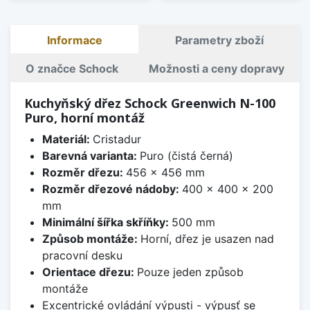
Informace
Parametry zboží
O značce Schock
Možnosti a ceny dopravy
Kuchyňský dřez Schock Greenwich N-100
Puro, horní montáž
Materiál:
Cristadur
Barevná varianta:
Puro (čistá černá)
Rozměr dřezu:
456 x 456 mm
Rozměr dřezové nádoby:
400 x 400 x 200
mm
Minimální šířka skříňky:
500 mm
Způsob montáže:
Horní, dřez je usazen nad
pracovní desku
Orientace dřezu:
Pouze jeden způsob
montáže
Excentrické ovládání výpusti - výpusť se