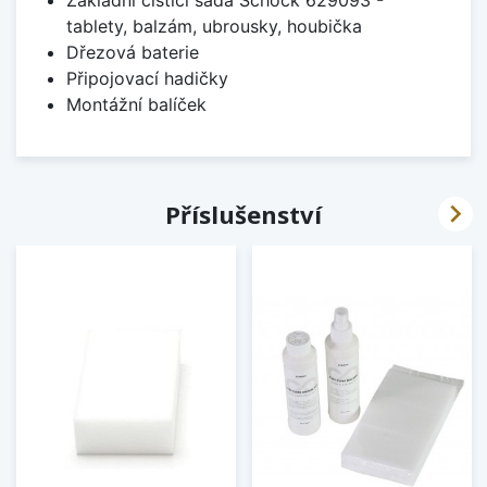
Základní čistící sada Schock 629093 -
tablety, balzám, ubrousky, houbička
Dřezová baterie
Připojovací hadičky
Montážní balíček

Příslušenství