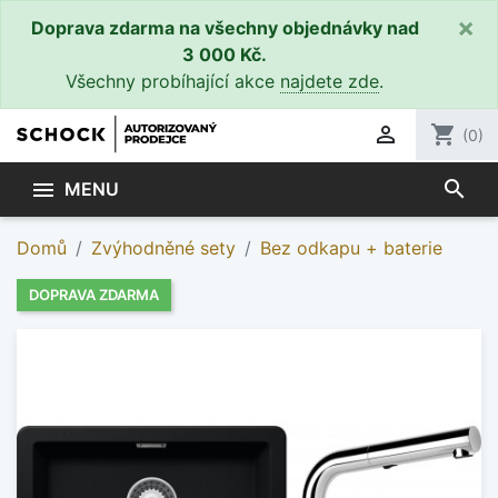
×
Doprava zdarma na všechny objednávky nad
3 000 Kč.
Všechny probíhající akce
najdete zde
.

shopping_cart
(0)
search

MENU
Domů
Zvýhodněné sety
Bez odkapu + baterie
DOPRAVA ZDARMA