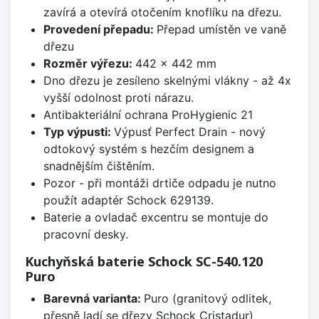
zavírá a otevírá otočením knoflíku na dřezu.
Provedení přepadu:
Přepad umístěn ve vaně
dřezu
Rozměr výřezu:
442 x 442 mm
Dno dřezu je zesíleno skelnými vlákny - až 4x
vyšší odolnost proti nárazu.
Antibakteriální ochrana ProHygienic 21
Typ výpusti:
Výpusť Perfect Drain - nový
odtokový systém s hezčím designem a
snadnějším čištěním.
Pozor - při montáži drtiče odpadu je nutno
použít adaptér Schock 629139.
Baterie a ovladač excentru se montuje do
pracovní desky.
Kuchyňská baterie Schock SC-540.120
Puro
Barevná varianta:
Puro (granitový odlitek,
přesně ladí se dřezy Schock Cristadur)