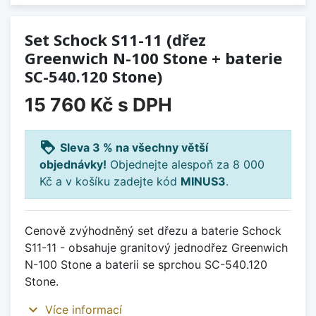
Set Schock S11-11 (dřez
Greenwich N-100 Stone + baterie
SC-540.120 Stone)
15 760 Kč
s DPH
loyalty
Sleva 3 % na všechny větší
objednávky!
Objednejte alespoň za 8 000
Kč a v košíku zadejte kód
MINUS3
.
Cenově zvýhodněný set dřezu a baterie Schock
S11-11 - obsahuje granitový jednodřez Greenwich
N-100 Stone a baterii se sprchou SC-540.120
Stone.
expand_more
Více informací