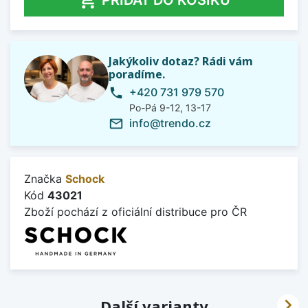

PŘIDAT DO KOŠÍKU
Jakýkoliv dotaz? Rádi vám
poradíme.
+420 731 979 570
phone
Po-Pá 9-12, 13-17
info@trendo.cz
mail_outline
Značka
Schock
Kód
43021
Zboží pochází z oficiální distribuce pro ČR

Další varianty