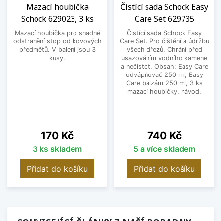
Mazací houbička
Čistící sada Schock Easy
Schock 629023, 3 ks
Care Set 629735
Mazací houbička pro snadné
Čistící sada Schock Easy
odstranění stop od kovových
Care Set. Pro čištění a údržbu
předmětů. V balení jsou 3
všech dřezů. Chrání před
kusy.
usazováním vodního kamene
a nečistot. Obsah: Easy Care
odvápňovač 250 ml, Easy
Care balzám 250 ml, 3 ks
mazací houbičky, návod.
Cena
Cena
170 Kč
740 Kč
3 ks skladem
5 a více skladem
Přidat do košíku
Přidat do košíku