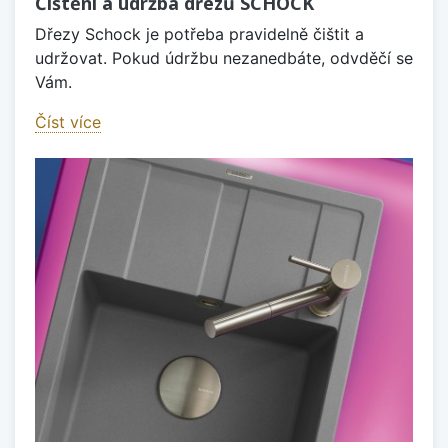
Čištění a údržba dřezů SCHOCK
Dřezy Schock je potřeba pravidelně čištit a
udržovat. Pokud údržbu nezanedbáte, odvděčí se
Vám.
Číst více