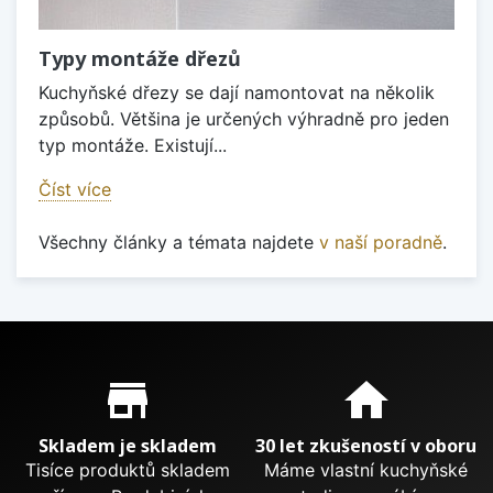
Typy montáže dřezů
Kuchyňské dřezy se dají namontovat na několik
způsobů. Většina je určených výhradně pro jeden
typ montáže. Existují...
Číst více
Všechny články a témata najdete
v naší poradně
.
Proč nakupovat u nás?
store_mall_directory
home
Skladem je skladem
30 let zkušeností v oboru
Tisíce produktů skladem
Máme vlastní kuchyňské