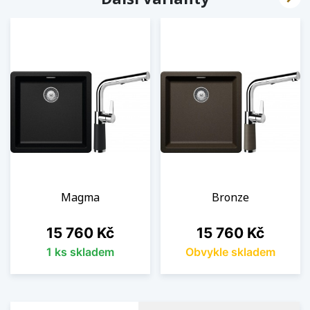
Magma
Bronze
Cena
Cena
15 760 Kč
15 760 Kč
1 ks skladem
Obvykle skladem