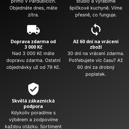
přímo v Pardubicích.
studio a vyrábíme
Objednáte dnes, máte
špičkové kuchyně. Víme
zítra.
přesně, co funguje.
local_shipping
sync
Doprava zdarma od
Až 60 dní na vrácení
3 000 Kč
zboží
Nad 3 000 Kč máte
30 dní na vrácení zdarma.
dopravu zdarma. Ostatní
Potřebujete víc času? Až
objednávky už od 79 Kč.
60 dní za drobný
poplatek.
verified_user
Skvělá zákaznická
podpora
Kdykoliv poradíme s
výběrem a zodpovíme
každou otázku. Sortiment