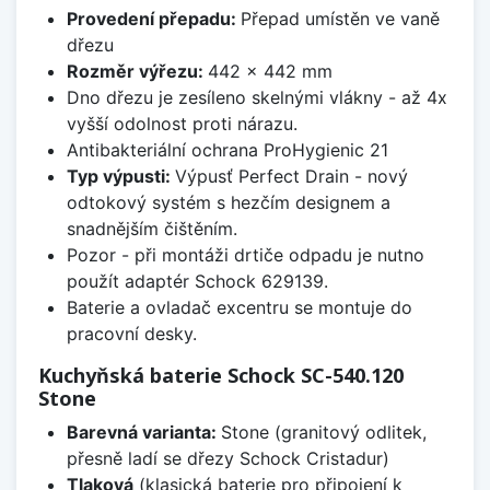
Provedení přepadu:
Přepad umístěn ve vaně
dřezu
Rozměr výřezu:
442 x 442 mm
Dno dřezu je zesíleno skelnými vlákny - až 4x
vyšší odolnost proti nárazu.
Antibakteriální ochrana ProHygienic 21
Typ výpusti:
Výpusť Perfect Drain - nový
odtokový systém s hezčím designem a
snadnějším čištěním.
Pozor - při montáži drtiče odpadu je nutno
použít adaptér Schock 629139.
Baterie a ovladač excentru se montuje do
pracovní desky.
Kuchyňská baterie Schock SC-540.120
Stone
Barevná varianta:
Stone (granitový odlitek,
přesně ladí se dřezy Schock Cristadur)
Tlaková
(klasická baterie pro připojení k