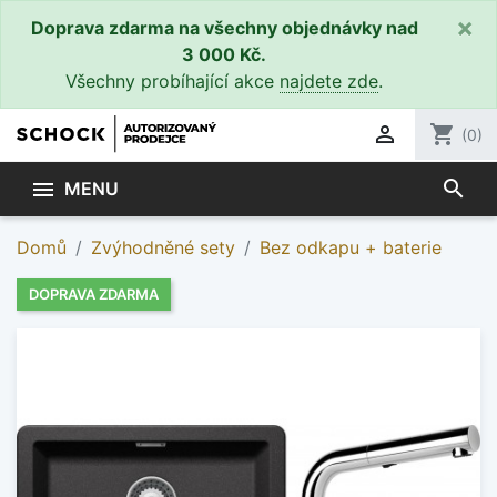
×
Doprava zdarma na všechny objednávky nad
3 000 Kč.
Všechny probíhající akce
najdete zde
.

shopping_cart
(0)
search

MENU
Domů
Zvýhodněné sety
Bez odkapu + baterie
DOPRAVA ZDARMA