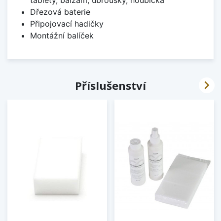
tablety, balzám, ubrousky, houbička
Dřezová baterie
Připojovací hadičky
Montážní balíček

Příslušenství