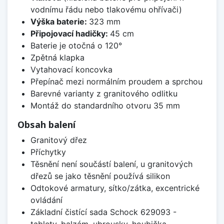
vodnímu řádu nebo tlakovému ohřívači)
Výška baterie:
323 mm
Připojovací hadičky:
45 cm
Baterie je otočná o 120°
Zpětná klapka
Vytahovací koncovka
Přepínač mezi normálním proudem a sprchou
Barevné varianty z granitového odlitku
Montáž do standardního otvoru 35 mm
Obsah balení
Granitový dřez
Příchytky
Těsnění není součástí balení, u granitových
dřezů se jako těsnění používá silikon
Odtokové armatury, sítko/zátka, excentrické
ovládání
Základní čistící sada Schock 629093 -