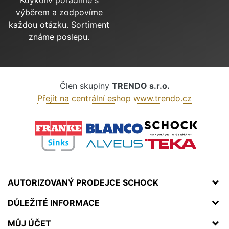
Kdykoliv poradíme s
výběrem a zodpovíme
každou otázku. Sortiment
známe poslepu.
Člen skupiny
TRENDO s.r.o.
Přejít na centrální eshop www.trendo.cz
AUTORIZOVANÝ PRODEJCE SCHOCK
DŮLEŽITÉ INFORMACE
MŮJ ÚČET