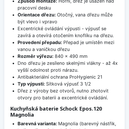
Způsob montáže:
Horní, dřez je usazen nad
pracovní desku
Orientace dřezu:
Otočný, vana dřezu může
být vlevo i vpravo
Excentrické ovládání výpusti - výpusť se
zavírá a otevírá otočením knoflíku na dřezu.
Provedení přepadu:
Přepad je umístěn mezi
vanou a vaničkou dřezu
Rozměr výřezu:
840 x 490 mm
Dno dřezu je zesíleno skelnými vlákny - až 4x
vyšší odolnost proti nárazu.
Antibakteriální ochrana ProHygienic 21
Typ výpusti:
Sítková výpusť 3 1/2
Dřez z výroby bez otvorů, nutno zhotovit
otvory pro baterii a excentrické ovládání.
Kuchyňská baterie Schock Epos.120
Magnolia
Barevná varianta:
Magnolia (barevný nástřik,