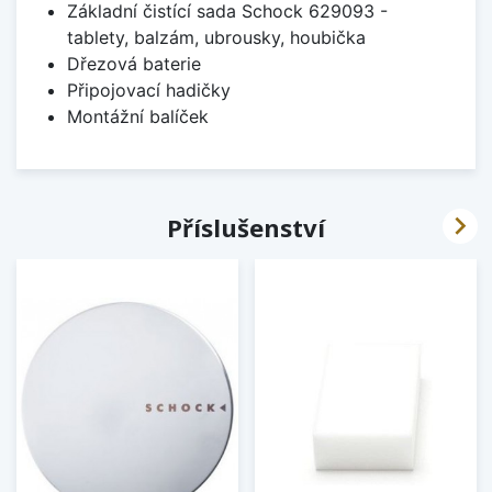
Základní čistící sada Schock 629093 -
tablety, balzám, ubrousky, houbička
Dřezová baterie
Připojovací hadičky
Montážní balíček

Příslušenství