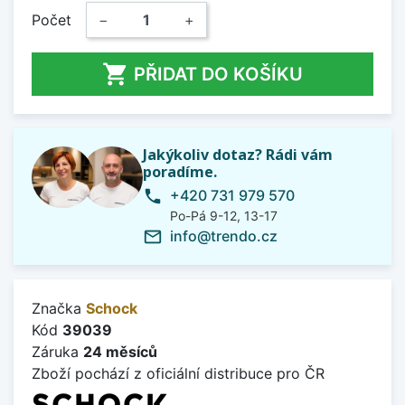
Počet
−
+

PŘIDAT DO KOŠÍKU
Jakýkoliv dotaz? Rádi vám
poradíme.
+420 731 979 570
phone
Po-Pá 9-12, 13-17
info@trendo.cz
mail_outline
Značka
Schock
Kód
39039
Záruka
24 měsíců
Zboží pochází z oficiální distribuce pro ČR