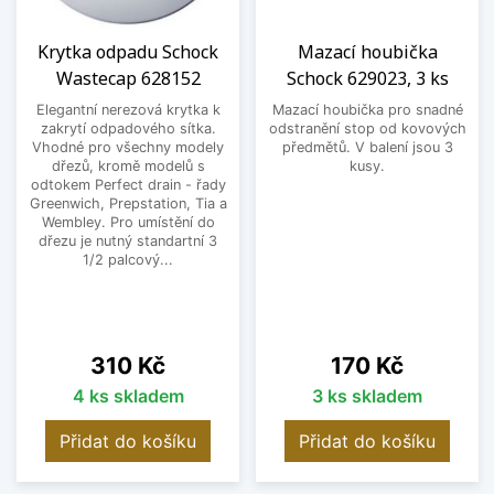
Krytka odpadu Schock
Mazací houbička
Wastecap 628152
Schock 629023, 3 ks
Elegantní nerezová krytka k
Mazací houbička pro snadné
zakrytí odpadového sítka.
odstranění stop od kovových
Vhodné pro všechny modely
předmětů. V balení jsou 3
dřezů, kromě modelů s
kusy.
odtokem Perfect drain - řady
Greenwich, Prepstation, Tia a
Wembley. Pro umístění do
dřezu je nutný standartní 3
1/2 palcový...
Cena
Cena
310 Kč
170 Kč
4 ks skladem
3 ks skladem
Přidat do košíku
Přidat do košíku