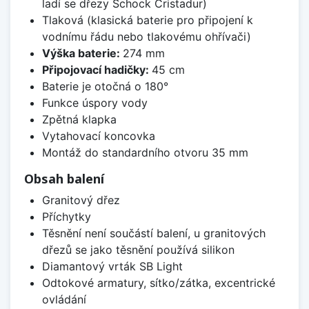
ladí se dřezy Schock Cristadur)
Tlaková (klasická baterie pro připojení k
vodnímu řádu nebo tlakovému ohřívači)
Výška baterie:
274 mm
Připojovací hadičky:
45 cm
Baterie je otočná o 180°
Funkce úspory vody
Zpětná klapka
Vytahovací koncovka
Montáž do standardního otvoru 35 mm
Obsah balení
Granitový dřez
Příchytky
Těsnění není součástí balení, u granitových
dřezů se jako těsnění používá silikon
Diamantový vrták SB Light
Odtokové armatury, sítko/zátka, excentrické
ovládání