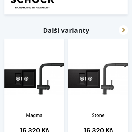

Další varianty
Magma
Stone
Cena
Cena
16 320 Kč
16 320 Kč