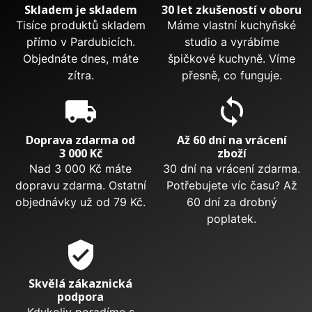
Skladem je skladem
30 let zkušeností v oboru
Tisíce produktů skladem
Máme vlastní kuchyňské
přímo v Pardubicích.
studio a vyrábíme
Objednáte dnes, máte
špičkové kuchyně. Víme
zítra.
přesně, co funguje.
local_shipping
sync
Doprava zdarma od
Až 60 dní na vrácení
3 000 Kč
zboží
Nad 3 000 Kč máte
30 dní na vrácení zdarma.
dopravu zdarma. Ostatní
Potřebujete víc času? Až
objednávky už od 79 Kč.
60 dní za drobný
poplatek.
verified_user
Skvělá zákaznická
podpora