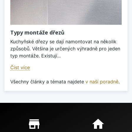
Typy montáže dřezů
Kuchyňské dřezy se dají namontovat na několik
způsobů. Většina je určených výhradně pro jeden
typ montáže. Existují...
Číst více
Všechny články a témata najdete
v naší poradně
.
Proč nakupovat u nás?
store_mall_directory
home