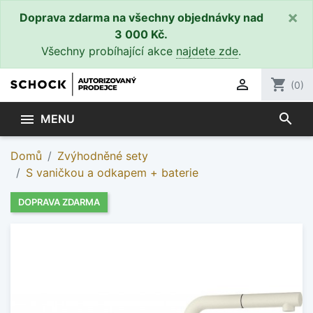
×
Doprava zdarma na všechny objednávky nad
3 000 Kč.
Všechny probíhající akce
najdete zde
.

shopping_cart
(0)
search

MENU
Domů
Zvýhodněné sety
S vaničkou a odkapem + baterie
DOPRAVA ZDARMA