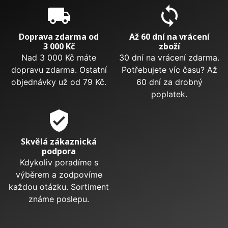
local_shipping
sync
Doprava zdarma od
Až 60 dní na vrácení
3 000 Kč
zboží
Nad 3 000 Kč máte
30 dní na vrácení zdarma.
dopravu zdarma. Ostatní
Potřebujete víc času? Až
objednávky už od 79 Kč.
60 dní za drobný
poplatek.
verified_user
Skvělá zákaznická
podpora
Kdykoliv poradíme s
výběrem a zodpovíme
každou otázku. Sortiment
známe poslepu.