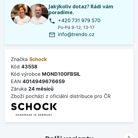
Jakýkoliv dotaz? Rádi vám
poradíme.
+420 731 979 570
phone
Po-Pá 9-12, 13-17
info@trendo.cz
mail_outline
Značka
Schock
Kód
43558
Kód výrobce
MOND100FBSIL
EAN
4014949676659
Záruka
24 měsíců
Zboží pochází z oficiální distribuce pro ČR