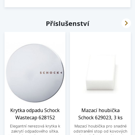

Příslušenství
Krytka odpadu Schock
Mazací houbička
Wastecap 628152
Schock 629023, 3 ks
Elegantní nerezová krytka k
Mazací houbička pro snadné
zakrytí odpadového sítka.
odstranění stop od kovových