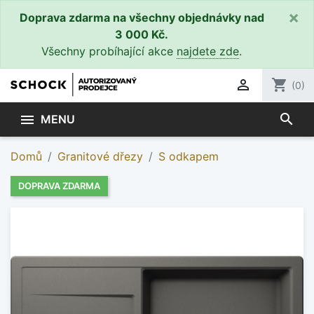
×
Doprava zdarma na všechny objednávky nad
3 000 Kč.
Všechny probíhající akce
najdete zde
.

shopping_cart
(0)
search

MENU
Domů
Granitové dřezy
S odkapem
DOPRAVA ZDARMA