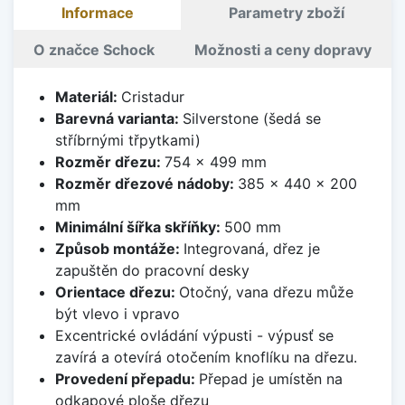
Informace
Parametry zboží
O značce Schock
Možnosti a ceny dopravy
Materiál:
Cristadur
Barevná varianta:
Silverstone (šedá se
stříbrnými třpytkami)
Rozměr dřezu:
754 x 499 mm
Rozměr dřezové nádoby:
385 x 440 x 200
mm
Minimální šířka skříňky:
500 mm
Způsob montáže:
Integrovaná, dřez je
zapuštěn do pracovní desky
Orientace dřezu:
Otočný, vana dřezu může
být vlevo i vpravo
Excentrické ovládání výpusti - výpusť se
zavírá a otevírá otočením knoflíku na dřezu.
Provedení přepadu:
Přepad je umístěn na
odkapové ploše dřezu