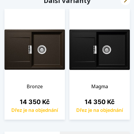

Další varianty
Bronze
Magma
Cena
Cena
14 350 Kč
14 350 Kč
Dřez je na objednání
Dřez je na objednání