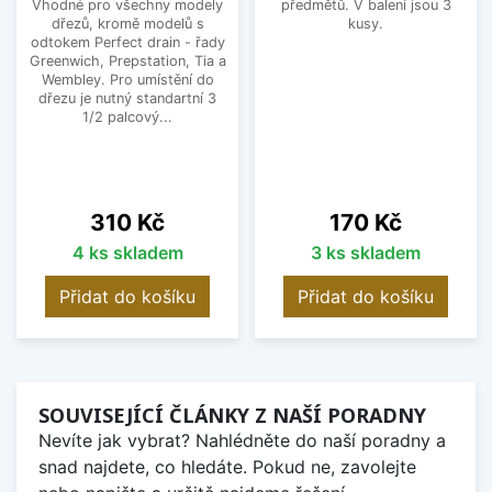
Vhodné pro všechny modely
předmětů. V balení jsou 3
dřezů, kromě modelů s
kusy.
odtokem Perfect drain - řady
Greenwich, Prepstation, Tia a
Wembley. Pro umístění do
dřezu je nutný standartní 3
1/2 palcový...
Cena
Cena
310 Kč
170 Kč
4 ks skladem
3 ks skladem
Přidat do košíku
Přidat do košíku
SOUVISEJÍCÍ ČLÁNKY Z NAŠÍ PORADNY
Nevíte jak vybrat? Nahlédněte do naší poradny a
snad najdete, co hledáte. Pokud ne, zavolejte