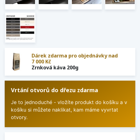
Dárek zdarma pro objednávky nad
7 000 Kč
Zrnková káva 200g
Vrtání otvorů do dřezu zdarma
Je to jednoduché - vložíte produkt do košíku a v
košíku si můžete naklikat, kam máme vyvrtat
otvory.