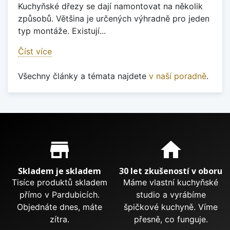
Kuchyňské dřezy se dají namontovat na několik
způsobů. Většina je určených výhradně pro jeden
typ montáže. Existují...
Číst více
Všechny články a témata najdete
v naší poradně
.
Proč nakupovat u nás?
store_mall_directory
home
Skladem je skladem
30 let zkušeností v oboru
Tisíce produktů skladem
Máme vlastní kuchyňské
přímo v Pardubicích.
studio a vyrábíme
Objednáte dnes, máte
špičkové kuchyně. Víme
zítra.
přesně, co funguje.