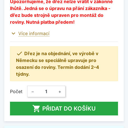
Upozorňujeme, že dřez nelze vrátit v zákonné
lhůtě. Jedná se o úpravu na přání zákazníka -
dřez bude strojně upraven pro montáž do
roviny. Nutná platba předem!
expand_more
Více informací

Dřez je na objednání, ve výrobě v
Německu se speciálně upravuje pro
osazení do roviny. Termín dodání 2–4
týdny.
Počet
−
+

PŘIDAT DO KOŠÍKU