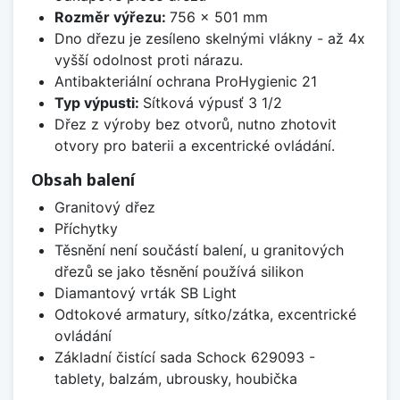
Rozměr výřezu:
756 x 501 mm
Dno dřezu je zesíleno skelnými vlákny - až 4x
vyšší odolnost proti nárazu.
Antibakteriální ochrana ProHygienic 21
Typ výpusti:
Sítková výpusť 3 1/2
Dřez z výroby bez otvorů, nutno zhotovit
otvory pro baterii a excentrické ovládání.
Obsah balení
Granitový dřez
Příchytky
Těsnění není součástí balení, u granitových
dřezů se jako těsnění používá silikon
Diamantový vrták SB Light
Odtokové armatury, sítko/zátka, excentrické
ovládání
Základní čistící sada Schock 629093 -
tablety, balzám, ubrousky, houbička