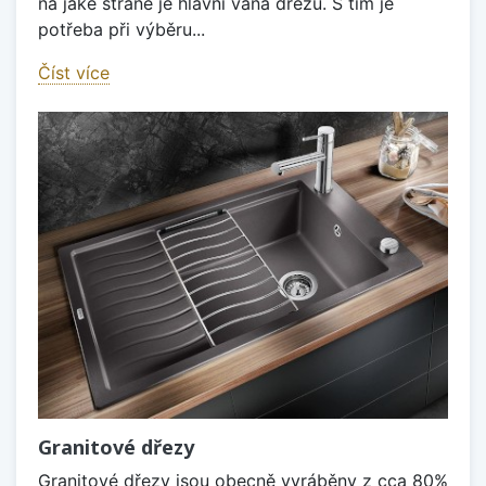
na jaké straně je hlavní vana dřezu. S tím je
potřeba při výběru...
Číst více
Granitové dřezy
Granitové dřezy jsou obecně vyráběny z cca 80%