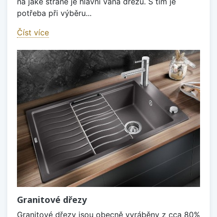
na jaké straně je hlavní vana dřezu. S tím je
potřeba při výběru...
Číst více
Granitové dřezy
Granitové dřezy jsou obecně vyráběny z cca 80%