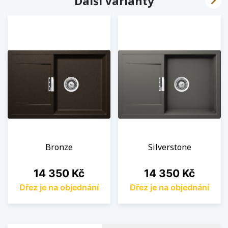

Další varianty
Bronze
Silverstone
Cena
Cena
14 350 Kč
14 350 Kč
Dřez je na objednání
Dřez je na objednání