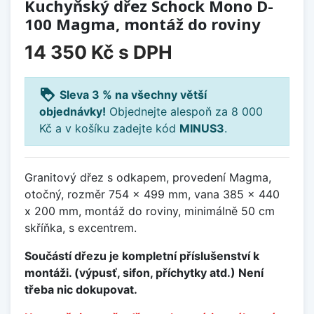
Kuchyňský dřez Schock Mono D-
100 Magma, montáž do roviny
14 350 Kč
s DPH
loyalty
Sleva 3 % na všechny větší
objednávky!
Objednejte alespoň za 8 000
Kč a v košíku zadejte kód
MINUS3
.
Granitový dřez s odkapem, provedení Magma,
otočný, rozměr 754 x 499 mm, vana 385 x 440
x 200 mm, montáž do roviny, minimálně 50 cm
skříňka, s excentrem.
Součástí dřezu je kompletní příslušenství k
montáži. (výpusť, sifon, příchytky atd.) Není
třeba nic dokupovat.