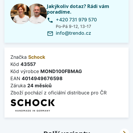
Jakýkoliv dotaz? Rádi vám
poradíme.
+420 731 979 570
phone
Po-Pá 9-12, 13-17
info@trendo.cz
mail_outline
Značka
Schock
Kód
43557
Kód výrobce
MOND100FBMAG
EAN
4014949676598
Záruka
24 měsíců
Zboží pochází z oficiální distribuce pro ČR