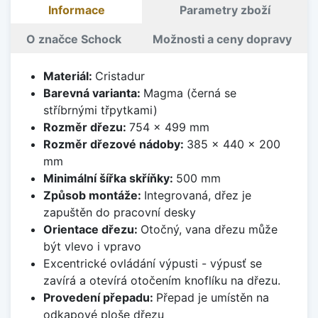
Informace
Parametry zboží
O značce Schock
Možnosti a ceny dopravy
Materiál:
Cristadur
Barevná varianta:
Magma (černá se
stříbrnými třpytkami)
Rozměr dřezu:
754 x 499 mm
Rozměr dřezové nádoby:
385 x 440 x 200
mm
Minimální šířka skříňky:
500 mm
Způsob montáže:
Integrovaná, dřez je
zapuštěn do pracovní desky
Orientace dřezu:
Otočný, vana dřezu může
být vlevo i vpravo
Excentrické ovládání výpusti - výpusť se
zavírá a otevírá otočením knoflíku na dřezu.
Provedení přepadu:
Přepad je umístěn na
odkapové ploše dřezu