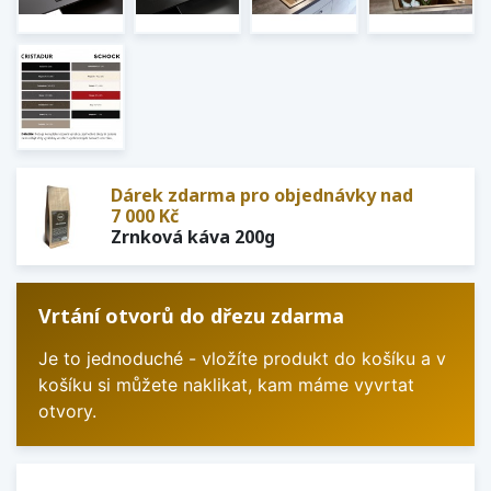
Dárek zdarma pro objednávky nad
7 000 Kč
Zrnková káva 200g
Vrtání otvorů do dřezu zdarma
Je to jednoduché - vložíte produkt do košíku a v
košíku si můžete naklikat, kam máme vyvrtat
otvory.