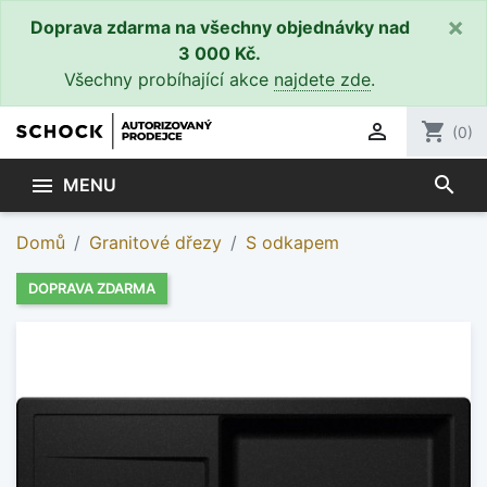
×
Doprava zdarma na všechny objednávky nad
3 000 Kč.
Všechny probíhající akce
najdete zde
.

shopping_cart
(0)
search

MENU
Domů
Granitové dřezy
S odkapem
DOPRAVA ZDARMA