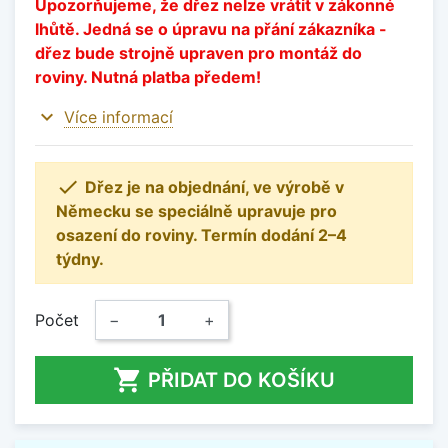
Upozorňujeme, že dřez nelze vrátit v zákonné
lhůtě. Jedná se o úpravu na přání zákazníka -
dřez bude strojně upraven pro montáž do
roviny. Nutná platba předem!
expand_more
Více informací

Dřez je na objednání, ve výrobě v
Německu se speciálně upravuje pro
osazení do roviny. Termín dodání 2–4
týdny.
Počet
−
+

PŘIDAT DO KOŠÍKU