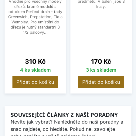
Vhodné pro všechny modely
předmětů. V balení jsou 3
dřezů, kromě modelů s
kusy.
odtokem Perfect drain - řady
Greenwich, Prepstation, Tia a
Wembley. Pro umístění do
dřezu je nutný standartní 3
1/2 palcový...
Cena
Cena
310 Kč
170 Kč
4 ks skladem
3 ks skladem
Přidat do košíku
Přidat do košíku
SOUVISEJÍCÍ ČLÁNKY Z NAŠÍ PORADNY
Nevíte jak vybrat? Nahlédněte do naší poradny a
snad najdete, co hledáte. Pokud ne, zavolejte