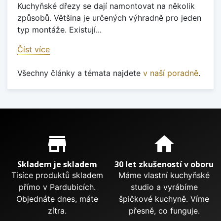
Kuchyňské dřezy se dají namontovat na několik
způsobů. Většina je určených výhradně pro jeden
typ montáže. Existují...
Číst více
Všechny články a témata najdete
v naší poradně
.
Proč nakupovat u nás?
store_mall_directory
home
Skladem je skladem
30 let zkušeností v oboru
Tisíce produktů skladem
Máme vlastní kuchyňské
přímo v Pardubicích.
studio a vyrábíme
Objednáte dnes, máte
špičkové kuchyně. Víme
zítra.
přesně, co funguje.