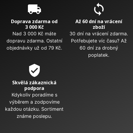
local_shipping
sync
Doprava zdarma od
Až 60 dní na vrácení
3 000 Kč
zboží
Nad 3 000 Kč máte
30 dní na vrácení zdarma.
dopravu zdarma. Ostatní
Potřebujete víc času? Až
objednávky už od 79 Kč.
60 dní za drobný
poplatek.
verified_user
Skvělá zákaznická
podpora
Kdykoliv poradíme s
výběrem a zodpovíme
každou otázku. Sortiment
známe poslepu.