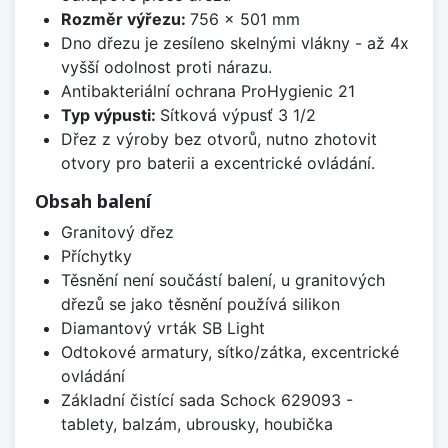
Rozměr výřezu:
756 x 501 mm
Dno dřezu je zesíleno skelnými vlákny - až 4x
vyšší odolnost proti nárazu.
Antibakteriální ochrana ProHygienic 21
Typ výpusti:
Sítková výpusť 3 1/2
Dřez z výroby bez otvorů, nutno zhotovit
otvory pro baterii a excentrické ovládání.
Obsah balení
Granitový dřez
Příchytky
Těsnění není součástí balení, u granitových
dřezů se jako těsnění používá silikon
Diamantový vrták SB Light
Odtokové armatury, sítko/zátka, excentrické
ovládání
Základní čistící sada Schock 629093 -
tablety, balzám, ubrousky, houbička