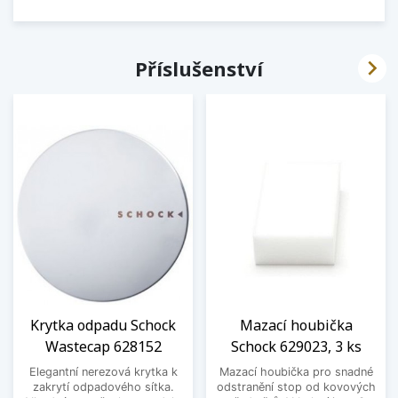

Příslušenství
Krytka odpadu Schock
Mazací houbička
Wastecap 628152
Schock 629023, 3 ks
Elegantní nerezová krytka k
Mazací houbička pro snadné
zakrytí odpadového sítka.
odstranění stop od kovových