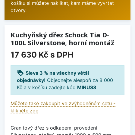
košíku si můžete naklikat, kam máme vyvrtat
otvory.
Kuchyňský dřez Schock Tia D-
100L Silverstone, horní montáž
17 630 Kč
s DPH
loyalty
Sleva 3 % na všechny větší
objednávky!
Objednejte alespoň za 8 000
Kč a v košíku zadejte kód
MINUS3
.
Můžete také zakoupit ve zvýhodněném setu -
klikněte zde
Granitový dřez s odkapem, provedení
Silverstone, otočný, rozměr 1000 x 500 mm,