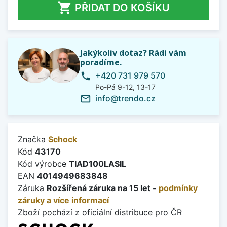

PŘIDAT DO KOŠÍKU
Jakýkoliv dotaz? Rádi vám
poradíme.
+420 731 979 570
phone
Po-Pá 9-12, 13-17
info@trendo.cz
mail_outline
Značka
Schock
Kód
43170
Kód výrobce
TIAD100LASIL
EAN
4014949683848
Záruka
Rozšířená záruka na 15 let -
podmínky
záruky a více informací
Zboží pochází z oficiální distribuce pro ČR