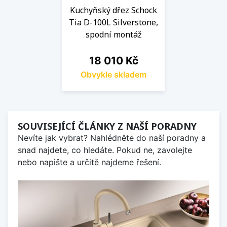
Kuchyňský dřez Schock
Tia D-100L Silverstone,
spodní montáž
Cena
18 010 Kč
Obvykle skladem
SOUVISEJÍCÍ ČLÁNKY Z NAŠÍ PORADNY
Nevíte jak vybrat? Nahlédněte do naší poradny a
snad najdete, co hledáte. Pokud ne, zavolejte
nebo napište a určitě najdeme řešení.