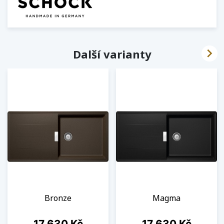

Další varianty
Bronze
Magma
Cena
Cena
17 630 Kč
17 630 Kč