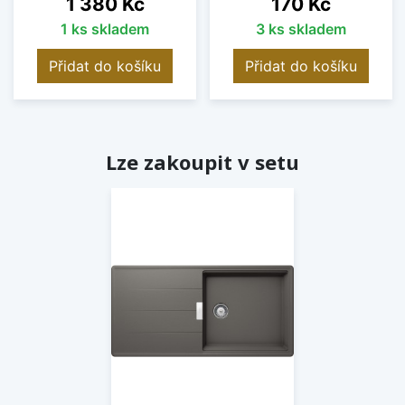
Cena
Cena
1 380 Kč
170 Kč
1 ks skladem
3 ks skladem
Přidat do košíku
Přidat do košíku
Lze zakoupit v setu