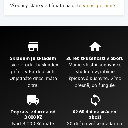
Všechny články a témata najdete
v naší poradně
.
Proč nakupovat u nás?
store_mall_directory
home
Skladem je skladem
30 let zkušeností v oboru
Tisíce produktů skladem
Máme vlastní kuchyňské
přímo v Pardubicích.
studio a vyrábíme
Objednáte dnes, máte
špičkové kuchyně. Víme
zítra.
přesně, co funguje.
local_shipping
sync
Doprava zdarma od
Až 60 dní na vrácení
3 000 Kč
zboží
Nad 3 000 Kč máte
30 dní na vrácení zdarma.