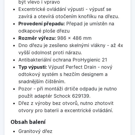
být vlevo i vpravo
Excentrické ovládání výpusti - výpusť se
zavírá a otevírá otočením knoflíku na dřezu.
Provedení přepadu:
Přepad je umístěn na
odkapové ploše dřezu
Rozměr výřezu:
986 x 486 mm
Dno dřezu je zesíleno skelnými vlákny - až 4x
vyšší odolnost proti nárazu.
Antibakteriální ochrana ProHygienic 21
Typ výpusti:
Výpusť Perfect Drain - nový
odtokový systém s hezčím designem a
snadnějším čištěním.
Pozor - při montáži drtiče odpadu je nutno
použít adaptér Schock 629139.
Dřez z výroby bez otvorů, nutno zhotovit
otvory pro baterii a excentrické ovládání.
Obsah balení
Granitový dřez