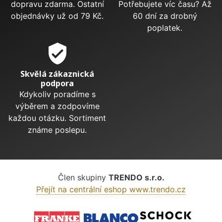
dopravu zdarma. Ostatní
Potřebujete víc času? Až
objednávky už od 79 Kč.
60 dní za drobný
poplatek.
verified_user
Skvělá zákaznická
podpora
Kdykoliv poradíme s
výběrem a zodpovíme
každou otázku. Sortiment
známe poslepu.
Člen skupiny
TRENDO s.r.o.
Přejít na centrální eshop www.trendo.cz