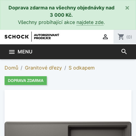
×
Doprava zdarma na všechny objednávky nad
3 000 Kč.
Všechny probíhající akce
najdete zde
.

shopping_cart
(0)
search

MENU
Domů
Granitové dřezy
S odkapem
DOPRAVA ZDARMA