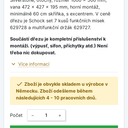
vana 472 x 427 x 195 mm, horní montáž,
minimálně 60 cm skříňka, s excentrem. V ceně
dřezu je Schock set 7 kusů funkčních misek
629728 a multifunkční držák 629727.
Součástí dřezu je kompletní příslušenství k
montáži. (výpusť, sifon, příchytky atd.) Není
třeba nic dokupovat.
expand_more
Více informací

Zboží je obvykle skladem u výrobce v
Německu. Zboží odešleme během
následujících 4 - 10 pracovních dnů.
Počet
−
+