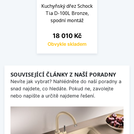
Kuchyňský dřez Schock
Tia D-100L Bronze,
spodní montáž
Cena
18 010 Kč
Obvykle skladem
SOUVISEJÍCÍ ČLÁNKY Z NAŠÍ PORADNY
Nevíte jak vybrat? Nahlédněte do naší poradny a
snad najdete, co hledáte. Pokud ne, zavolejte
nebo napište a určitě najdeme řešení.