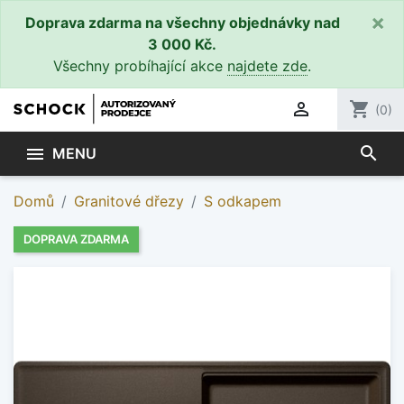
×
Doprava zdarma na všechny objednávky nad
3 000 Kč.
Všechny probíhající akce
najdete zde
.

shopping_cart
(0)
search

MENU
Domů
Granitové dřezy
S odkapem
DOPRAVA ZDARMA