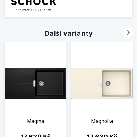

Další varianty
Magma
Magnolia
Cena
Cena
17 630 Kč
17 630 Kč