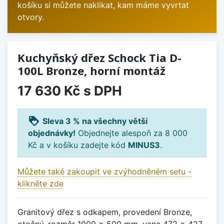
košíku si můžete naklikat, kam máme vyvrtat
otvory.
Kuchyňský dřez Schock Tia D-
100L Bronze, horní montáž
17 630 Kč
s DPH
loyalty
Sleva 3 % na všechny větší
objednávky!
Objednejte alespoň za 8 000
Kč a v košíku zadejte kód
MINUS3
.
Můžete také zakoupit ve zvýhodněném setu -
klikněte zde
Granitový dřez s odkapem, provedení Bronze,
otočný, rozměr 1000 x 500 mm, vana 472 x 427