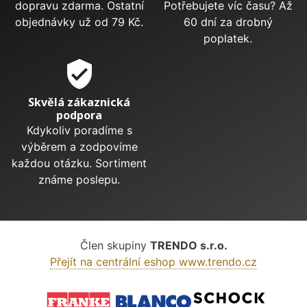
dopravu zdarma. Ostatní
Potřebujete víc času? Až
objednávky už od 79 Kč.
60 dní za drobný
poplatek.
verified_user
Skvělá zákaznická
podpora
Kdykoliv poradíme s
výběrem a zodpovíme
každou otázku. Sortiment
známe poslepu.
Člen skupiny
TRENDO s.r.o.
Přejít na centrální eshop www.trendo.cz