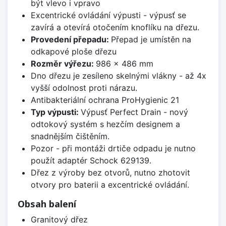
být vlevo i vpravo
Excentrické ovládání výpusti - výpusť se
zavírá a otevírá otočením knoflíku na dřezu.
Provedení přepadu:
Přepad je umístěn na
odkapové ploše dřezu
Rozměr výřezu:
986 x 486 mm
Dno dřezu je zesíleno skelnými vlákny - až 4x
vyšší odolnost proti nárazu.
Antibakteriální ochrana ProHygienic 21
Typ výpusti:
Výpusť Perfect Drain - nový
odtokový systém s hezčím designem a
snadnějším čištěním.
Pozor - při montáži drtiče odpadu je nutno
použít adaptér Schock 629139.
Dřez z výroby bez otvorů, nutno zhotovit
otvory pro baterii a excentrické ovládání.
Obsah balení
Granitový dřez