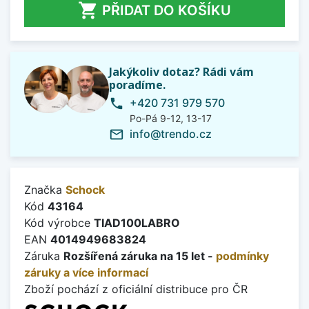

PŘIDAT DO KOŠÍKU
Jakýkoliv dotaz? Rádi vám
poradíme.
+420 731 979 570
phone
Po-Pá 9-12, 13-17
info@trendo.cz
mail_outline
Značka
Schock
Kód
43164
Kód výrobce
TIAD100LABRO
EAN
4014949683824
Záruka
Rozšířená záruka na 15 let -
podmínky
záruky a více informací
Zboží pochází z oficiální distribuce pro ČR