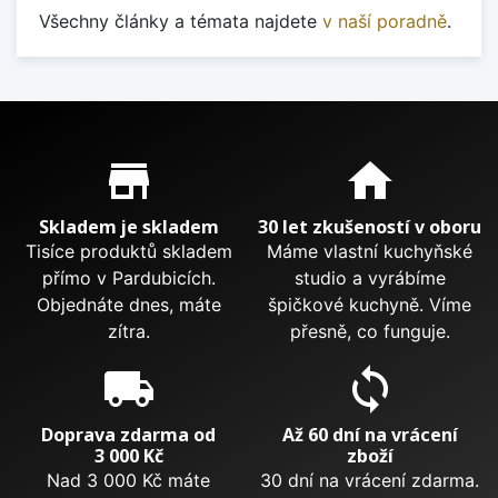
Všechny články a témata najdete
v naší poradně
.
Proč nakupovat u nás?
store_mall_directory
home
Skladem je skladem
30 let zkušeností v oboru
Tisíce produktů skladem
Máme vlastní kuchyňské
přímo v Pardubicích.
studio a vyrábíme
Objednáte dnes, máte
špičkové kuchyně. Víme
zítra.
přesně, co funguje.
local_shipping
sync
Doprava zdarma od
Až 60 dní na vrácení
3 000 Kč
zboží
Nad 3 000 Kč máte
30 dní na vrácení zdarma.