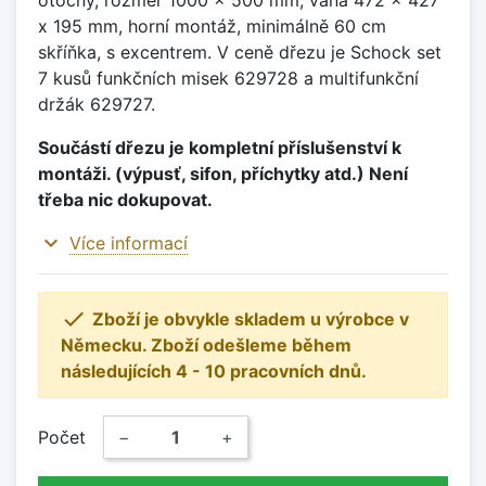
x 195 mm, horní montáž, minimálně 60 cm
skříňka, s excentrem. V ceně dřezu je Schock set
7 kusů funkčních misek 629728 a multifunkční
držák 629727.
Součástí dřezu je kompletní příslušenství k
montáži. (výpusť, sifon, příchytky atd.) Není
třeba nic dokupovat.
expand_more
Více informací

Zboží je obvykle skladem u výrobce v
Německu. Zboží odešleme během
následujících 4 - 10 pracovních dnů.
Počet
−
+