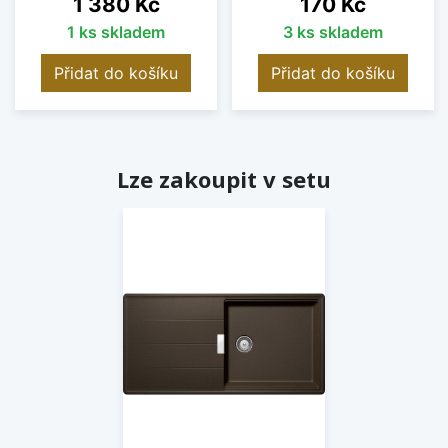
Cena
Cena
1 380 Kč
170 Kč
1 ks skladem
3 ks skladem
Přidat do košíku
Přidat do košíku
Lze zakoupit v setu