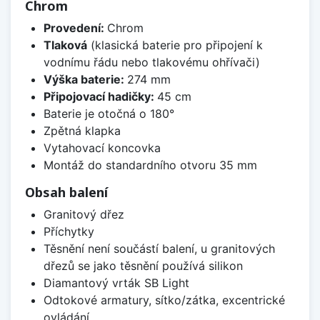
Chrom
Provedení:
Chrom
Tlaková
(klasická baterie pro připojení k
vodnímu řádu nebo tlakovému ohřívači)
Výška baterie:
274 mm
Připojovací hadičky:
45 cm
Baterie je otočná o 180°
Zpětná klapka
Vytahovací koncovka
Montáž do standardního otvoru 35 mm
Obsah balení
Granitový dřez
Příchytky
Těsnění není součástí balení, u granitových
dřezů se jako těsnění používá silikon
Diamantový vrták SB Light
Odtokové armatury, sítko/zátka, excentrické
ovládání