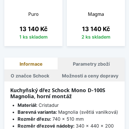
Puro
Magma
Cena
Cena
13 140 Kč
13 140 Kč
1 ks skladem
2 ks skladem
Informace
Parametry zboží
O značce Schock
Možnosti a ceny dopravy
Kuchyňský dřez Schock Mono D-100S
Magnolia, horní montáž
Materiál:
Cristadur
Barevná varianta:
Magnolia (světlá vanilková)
Rozměr dřezu:
740 x 510 mm
Rozměr dřezové nádoby:
340 x 440 x 200