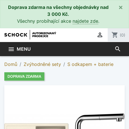
×
Doprava zdarma na všechny objednávky nad
3 000 Kč.
Všechny probíhající akce
najdete zde
.

shopping_cart
(0)
search

MENU
Domů
Zvýhodněné sety
S odkapem + baterie
DOPRAVA ZDARMA