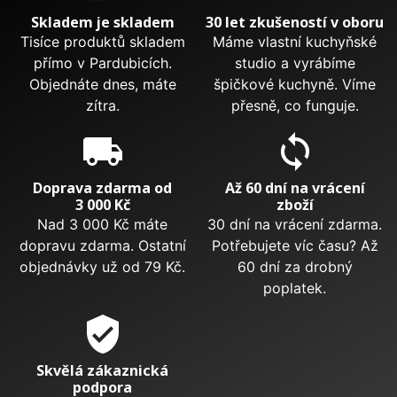
Skladem je skladem
30 let zkušeností v oboru
Tisíce produktů skladem
Máme vlastní kuchyňské
přímo v Pardubicích.
studio a vyrábíme
Objednáte dnes, máte
špičkové kuchyně. Víme
zítra.
přesně, co funguje.
local_shipping
sync
Doprava zdarma od
Až 60 dní na vrácení
3 000 Kč
zboží
Nad 3 000 Kč máte
30 dní na vrácení zdarma.
dopravu zdarma. Ostatní
Potřebujete víc času? Až
objednávky už od 79 Kč.
60 dní za drobný
poplatek.
verified_user
Skvělá zákaznická
podpora