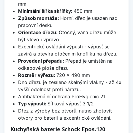
mm
Minimální šířka skříňky:
450 mm
Způsob montáže:
Horní, dřez je usazen nad
pracovní desku
Orientace dřezu:
Otočný, vana dřezu může
být vlevo i vpravo
Excentrické ovládání výpusti - výpusť se
zavírá a otevírá otočením knoflíku na dřezu.
Provedení přepadu:
Přepad je umístěn na
odkapové ploše dřezu
Rozměr výřezu:
720 x 490 mm
Dno dřezu je zesíleno skelnými vlákny - až 4x
vyšší odolnost proti nárazu.
Antibakteriální ochrana ProHygienic 21
Typ výpusti:
Sítková výpusť 3 1/2
Dřez z výroby bez otvorů, nutno zhotovit
otvory pro baterii a excentrické ovládání.
Kuchyňská baterie Schock Epos.120