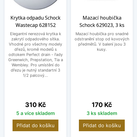
Krytka odpadu Schock
Mazací houbička
Wastecap 628152
Schock 629023, 3 ks
Elegantní nerezová krytka k
Mazací houbička pro snadné
zakrytí odpadového sítka.
odstranění stop od kovových
Vhodné pro všechny modely
předmětů. V balení jsou 3
dřezů, kromě modelů s
kusy.
odtokem Perfect drain - řady
Greenwich, Prepstation, Tia a
Wembley. Pro umístění do
dřezu je nutný standartní 3
1/2 palcový...
Cena
Cena
310 Kč
170 Kč
5 a více skladem
3 ks skladem
Přidat do košíku
Přidat do košíku