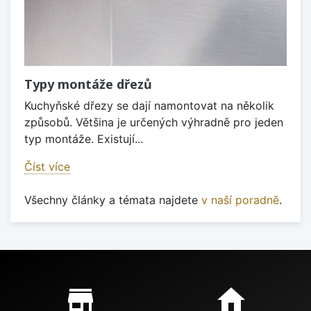
Typy montáže dřezů
Kuchyňské dřezy se dají namontovat na několik
způsobů. Většina je určených výhradně pro jeden
typ montáže. Existují...
Číst více
Všechny články a témata najdete
v naší poradně
.
Proč nakupovat u nás?
store_mall_directory
home