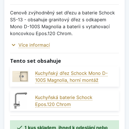
Cenově zvýhodněný set dřezu a baterie Schock
S5-13 - obsahuje granitový dřez s odkapem
Mono D-100S Magnolia a baterii s vytahovací
koncovkou Epos.120 Chrom.
expand_more
Více informací
Tento set obsahuje
Kuchyňský dřez Schock Mono D-
100S Magnolia, horní montáž
Kuchyňská baterie Schock
Epos.120 Chrom

1 kus skladem, ihned k odeslání nebo