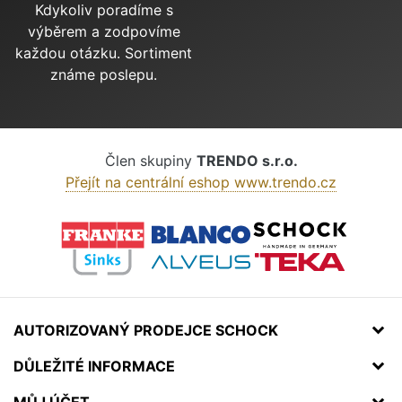
Kdykoliv poradíme s
výběrem a zodpovíme
každou otázku. Sortiment
známe poslepu.
Člen skupiny
TRENDO s.r.o.
Přejít na centrální eshop www.trendo.cz
AUTORIZOVANÝ PRODEJCE SCHOCK
DŮLEŽITÉ INFORMACE
MŮJ ÚČET