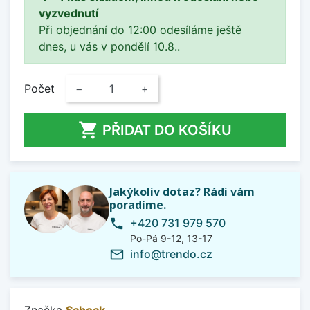
vyzvednutí
Při objednání do 12:00 odesíláme ještě
dnes, u vás v pondělí 10.8..
Počet
−
+

PŘIDAT DO KOŠÍKU
Jakýkoliv dotaz? Rádi vám
poradíme.
+420 731 979 570
phone
Po-Pá 9-12, 13-17
info@trendo.cz
mail_outline
Značka
Schock