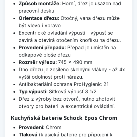
Způsob montáže:
Horní, dřez je usazen nad
pracovní desku
Orientace dřezu:
Otočný, vana dřezu může
být vlevo i vpravo
Excentrické ovládání výpusti - výpusť se
zavírá a otevírá otočením knoflíku na dřezu.
Provedení přepadu:
Přepad je umístěn na
odkapové ploše dřezu
Rozměr výřezu:
745 x 490 mm
Dno dřezu je zesíleno skelnými vlákny - až 4x
vyšší odolnost proti nárazu.
Antibakteriální ochrana ProHygienic 21
Typ výpusti:
Sítková výpusť 3 1/2
Dřez z výroby bez otvorů, nutno zhotovit
otvory pro baterii a excentrické ovládání.
Kuchyňská baterie Schock Epos Chrom
Provedení:
Chrom
Tlaková
(klasická baterie pro připojení k