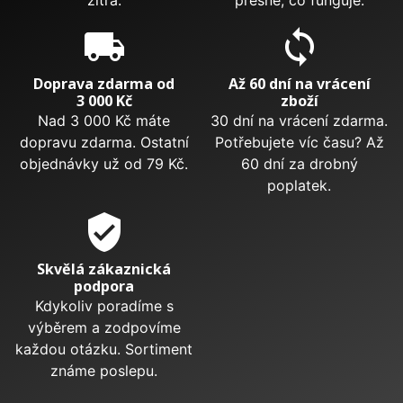
local_shipping
sync
Doprava zdarma od
Až 60 dní na vrácení
3 000 Kč
zboží
Nad 3 000 Kč máte
30 dní na vrácení zdarma.
dopravu zdarma. Ostatní
Potřebujete víc času? Až
objednávky už od 79 Kč.
60 dní za drobný
poplatek.
verified_user
Skvělá zákaznická
podpora
Kdykoliv poradíme s
výběrem a zodpovíme
každou otázku. Sortiment
známe poslepu.