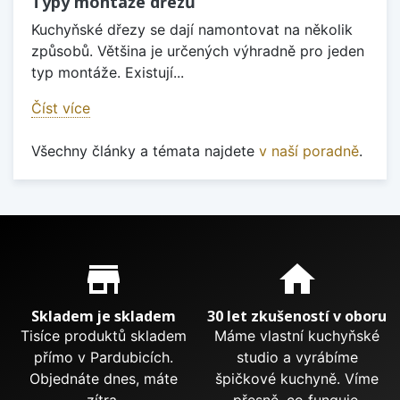
Typy montáže dřezů
Kuchyňské dřezy se dají namontovat na několik
způsobů. Většina je určených výhradně pro jeden
typ montáže. Existují...
Číst více
Všechny články a témata najdete
v naší poradně
.
Proč nakupovat u nás?
store_mall_directory
home
Skladem je skladem
30 let zkušeností v oboru
Tisíce produktů skladem
Máme vlastní kuchyňské
přímo v Pardubicích.
studio a vyrábíme
Objednáte dnes, máte
špičkové kuchyně. Víme
zítra.
přesně, co funguje.