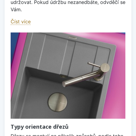
udržovat. Pokud údržbu nezanedbáte, odvděčí se
Vám.
Číst více
Typy orientace dřezů
Dřezy se montují na několik způsobů, podle toho