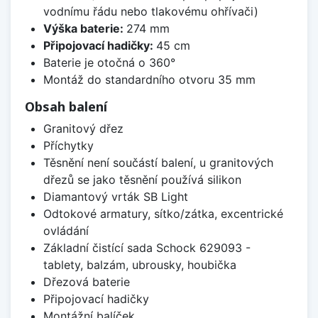
vodnímu řádu nebo tlakovému ohřívači)
Výška baterie:
274 mm
Připojovací hadičky:
45 cm
Baterie je otočná o 360°
Montáž do standardního otvoru 35 mm
Obsah balení
Granitový dřez
Příchytky
Těsnění není součástí balení, u granitových
dřezů se jako těsnění používá silikon
Diamantový vrták SB Light
Odtokové armatury, sítko/zátka, excentrické
ovládání
Základní čistící sada Schock 629093 -
tablety, balzám, ubrousky, houbička
Dřezová baterie
Připojovací hadičky
Montážní balíček