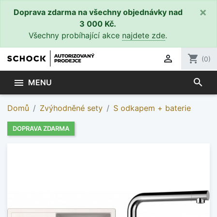
×
Doprava zdarma na všechny objednávky nad
3 000 Kč.
Všechny probíhající akce
najdete zde
.

shopping_cart
(0)
search

MENU
Domů
Zvýhodněné sety
S odkapem + baterie
DOPRAVA ZDARMA