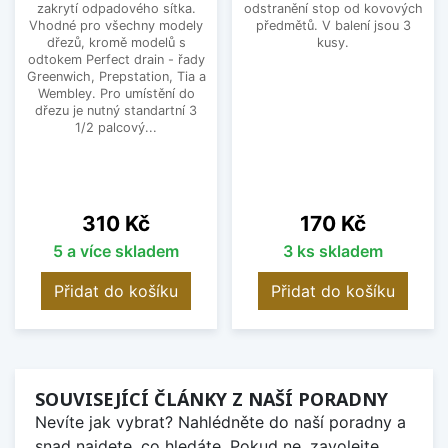
zakrytí odpadového sítka.
odstranění stop od kovových
Vhodné pro všechny modely
předmětů. V balení jsou 3
dřezů, kromě modelů s
kusy.
odtokem Perfect drain - řady
Greenwich, Prepstation, Tia a
Wembley. Pro umístění do
dřezu je nutný standartní 3
1/2 palcový...
Cena
Cena
310 Kč
170 Kč
5 a více skladem
3 ks skladem
Přidat do košíku
Přidat do košíku
SOUVISEJÍCÍ ČLÁNKY Z NAŠÍ PORADNY
Nevíte jak vybrat? Nahlédněte do naší poradny a
snad najdete, co hledáte. Pokud ne, zavolejte