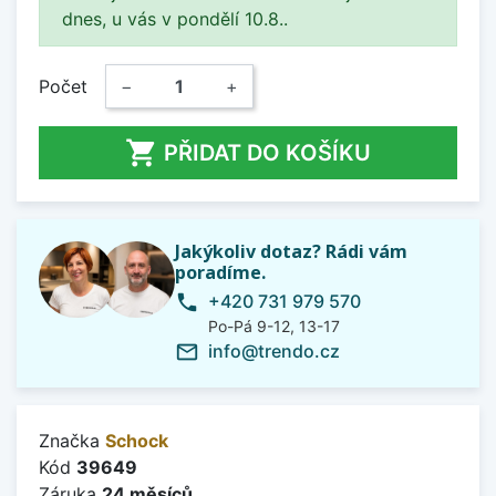
dnes, u vás v pondělí 10.8..
Počet
−
+

PŘIDAT DO KOŠÍKU
Jakýkoliv dotaz? Rádi vám
poradíme.
+420 731 979 570
phone
Po-Pá 9-12, 13-17
info@trendo.cz
mail_outline
Značka
Schock
Kód
39649
Záruka
24 měsíců