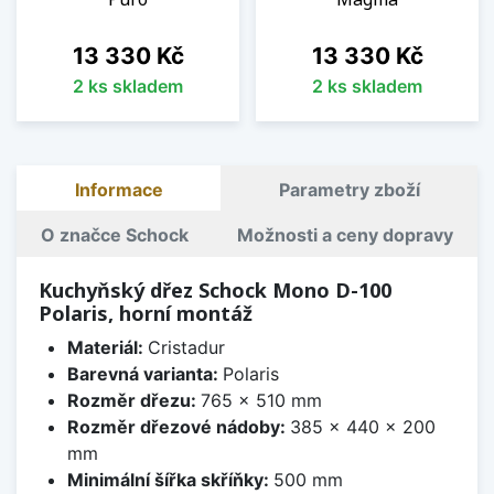
Cena
Cena
13 330 Kč
13 330 Kč
2 ks skladem
2 ks skladem
Informace
Parametry zboží
O značce Schock
Možnosti a ceny dopravy
Kuchyňský dřez Schock Mono D-100
Polaris, horní montáž
Materiál:
Cristadur
Barevná varianta:
Polaris
Rozměr dřezu:
765 x 510 mm
Rozměr dřezové nádoby:
385 x 440 x 200
mm
Minimální šířka skříňky:
500 mm