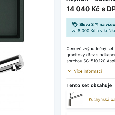
14 040 Kč
s D
loyalty
Sleva 3 % na všec
za 8 000 Kč a v koší
Cenově zvýhodněný set d
granitový dřez s odkape
sprchou SC-510.120 Asph
expand_more
Více informací
Tento set obsahuje
Kuchyňská ba