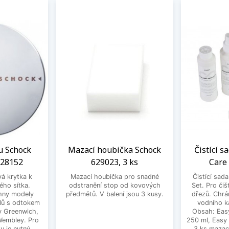
u Schock
Mazací houbička Schock
Čistící s
628152
629023, 3 ks
Care
vá krytka k
Mazací houbička pro snadné
Čistící sad
ého sítka.
odstranění stop od kovových
Set. Pro čiš
hny modely
předmětů. V balení jsou 3 kusy.
dřezů. Chrá
lů s odtokem
vodního k
dy Greenwich,
Obsah: Eas
 Wembley. Pro
250 ml, Easy
u je nutný
3 ks mazac