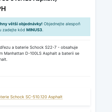
PH
hny větší objednávky!
Objednejte alespoň
ku zadejte kód
MINUS3
.
řezu a baterie Schock S22-7 - obsahuje
m Manhattan D-100LS Asphalt a baterii se
alt.
terie Schock SC-510.120 Asphalt