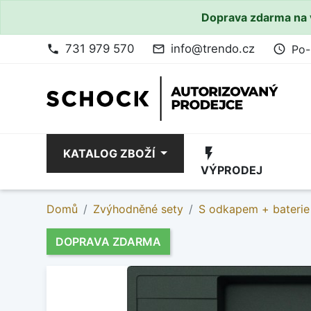
Doprava zdarma na 
731 979 570
info@trendo.cz
Po-
phone
mail_outline
access_time
flash_on
KATALOG ZBOŽÍ
VÝPRODEJ
Domů
Zvýhodněné sety
S odkapem + baterie
DOPRAVA ZDARMA