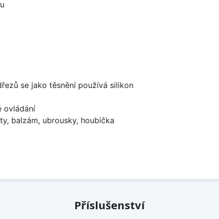
ou
dřezů se jako těsnění používá silikon
é ovládání
ty, balzám, ubrousky, houbička
Příslušenství