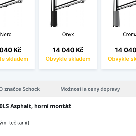
Nero
Onyx
Crom
a
Cena
Cena
 040 Kč
14 040 Kč
14 040
le skladem
Obvykle skladem
Obvykle s
O značce Schock
Možnosti a ceny dopravy
LS Asphalt, horní montáž
lými tečkami)