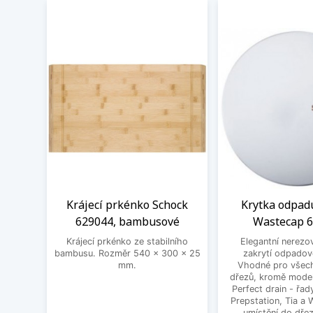
Krájecí prkénko Schock
Krytka odpad
629044, bambusové
Wastecap 
Krájecí prkénko ze stabilního
Elegantní nerezo
bambusu. Rozměr 540 x 300 x 25
zakrytí odpadov
mm.
Vhodné pro všec
dřezů, kromě mode
Perfect drain - řa
Prepstation, Tia a
umístění do dřez