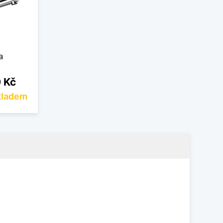
a
 Kč
kladem