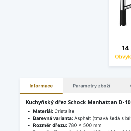
Cen
14
Obvyk
Informace
Parametry zboží
Kuchyňský dřez Schock Manhattan D-100
Materiál:
Cristalite
Barevná varianta:
Asphalt (tmavá šedá s bí
Rozměr dřezu:
780 x 500 mm