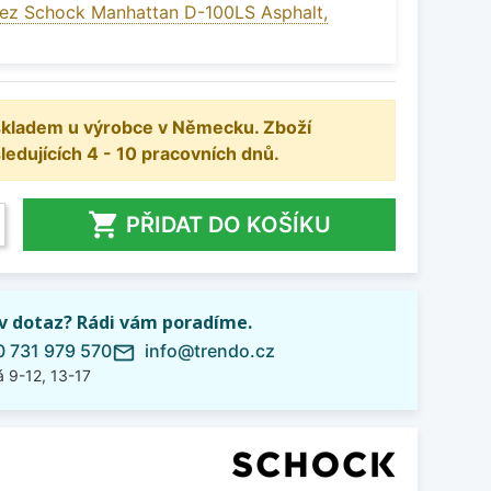
ez Schock Manhattan D-100LS Asphalt,
 skladem u výrobce v Německu. Zboží
dujících 4 - 10 pracovních dnů.

PŘIDAT DO KOŠÍKU
iv dotaz? Rádi vám poradíme.
 731 979 570
info@trendo.cz
mail_outline
 9-12, 13-17