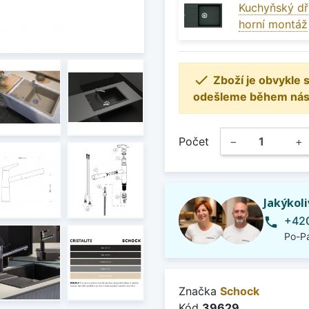
Kuchyňský dř
horní montáž

Zboží je obvykle
odešleme během násle
Počet
−
+
Jakýkol
+420
phone
Po-Pá
Značka
Schock
Kód
39629