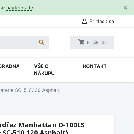
×
kce
najdete zde
.

Přihlásit se

shopping_cart
Košík
(0)
ORADNA
VŠE O
KONTAKT
NÁKUPU
aterie SC-510.120 Asphalt)
 (dřez Manhattan D-100LS
e SC-510.120 Asphalt)