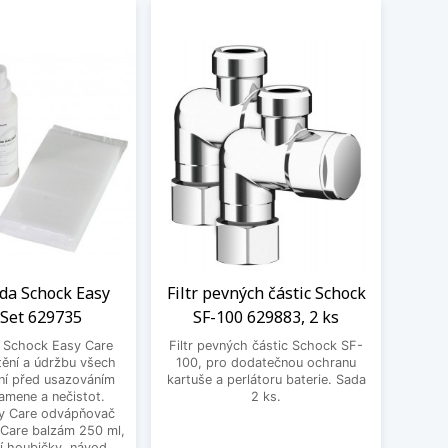
ada Schock Easy
Filtr pevných částic Schock
LED
 Set 629735
SF-100 629883, 2 ks
Sch
a Schock Easy Care
Filtr pevných částic Schock SF-
Moder
tění a údržbu všech
100, pro dodatečnou ochranu
jako p
ní před usazováním
kartuše a perlátoru baterie. Sada
Ten
amene a nečistot.
2 ks.
výr
y Care odvápňovač
 Care balzám 250 ml,
í houbičky, návod.