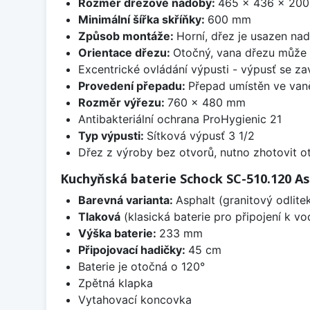
Rozměr dřezové nádoby:
465 x 436 x 20
Minimální šířka skříňky:
600 mm
Způsob montáže:
Horní, dřez je usazen na
Orientace dřezu:
Otočný, vana dřezu může 
Excentrické ovládání výpusti - výpusť se zav
Provedení přepadu:
Přepad umístěn ve van
Rozměr výřezu:
760 x 480 mm
Antibakteriální ochrana ProHygienic 21
Typ výpusti:
Sítková výpusť 3 1/2
Dřez z výroby bez otvorů, nutno zhotovit ot
Kuchyňská baterie Schock SC-510.120 As
Barevná varianta:
Asphalt (granitový odlitek
Tlaková
(klasická baterie pro připojení k v
Výška baterie:
233 mm
Připojovací hadičky:
45 cm
Baterie je otočná o 120°
Zpětná klapka
Vytahovací koncovka