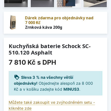
Dárek zdarma pro objednávky nad
7 000 Kč
Zrnková káva 200g
Kuchyňská baterie Schock SC-
510.120 Asphalt
7 810 Kč
s DPH
loyalty
Sleva 3 % na všechny větší
objednávky!
Objednejte alespoň za 8 000
Kč a v košíku zadejte kód
MINUS3
.
Můžete také zakoupit ve zvýhodněném setu -
klikněte zde