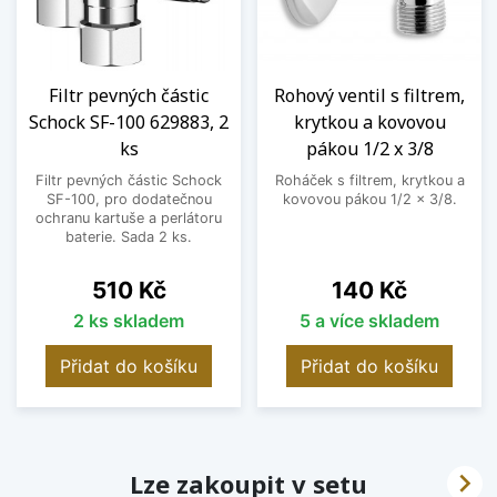
Filtr pevných částic
Rohový ventil s filtrem,
Schock SF-100 629883, 2
krytkou a kovovou
ks
pákou 1/2 x 3/8
Filtr pevných částic Schock
Roháček s filtrem, krytkou a
SF-100, pro dodatečnou
kovovou pákou 1/2 x 3/8.
ochranu kartuše a perlátoru
baterie. Sada 2 ks.
Cena
Cena
510 Kč
140 Kč
2 ks skladem
5 a více skladem
Přidat do košíku
Přidat do košíku

Lze zakoupit v setu