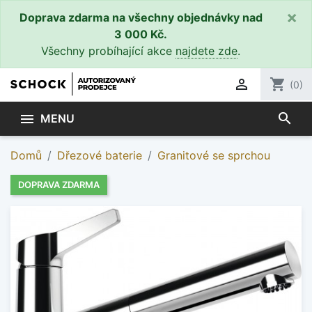
×
Doprava zdarma na všechny objednávky nad
3 000 Kč.
Všechny probíhající akce
najdete zde
.

shopping_cart
(0)
search

MENU
Domů
Dřezové baterie
Granitové se sprchou
DOPRAVA ZDARMA