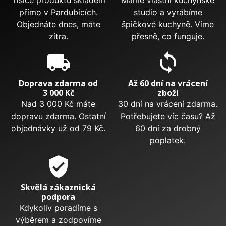
Tisíce produktů skladem
Máme vlastní kuchyňské
přímo v Pardubicích.
studio a vyrábíme
Objednáte dnes, máte
špičkové kuchyně. Víme
zítra.
přesně, co funguje.
local_shipping
sync
Doprava zdarma od
Až 60 dní na vrácení
3 000 Kč
zboží
Nad 3 000 Kč máte
30 dní na vrácení zdarma.
dopravu zdarma. Ostatní
Potřebujete víc času? Až
objednávky už od 79 Kč.
60 dní za drobný
poplatek.
verified_user
Skvělá zákaznická
podpora
Kdykoliv poradíme s
výběrem a zodpovíme