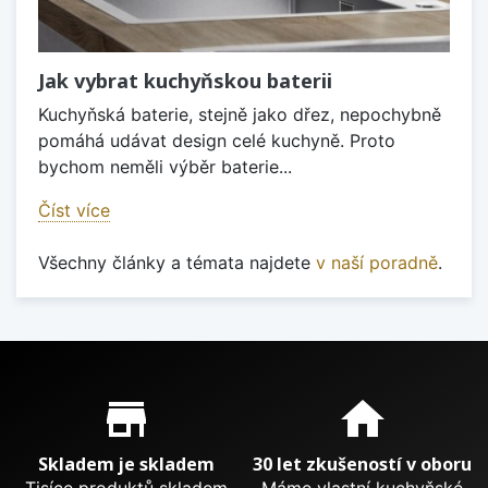
Jak vybrat kuchyňskou baterii
Kuchyňská baterie, stejně jako dřez, nepochybně
pomáhá udávat design celé kuchyně. Proto
bychom neměli výběr baterie...
Číst více
Všechny články a témata najdete
v naší poradně
.
Proč nakupovat u nás?
store_mall_directory
home
Skladem je skladem
30 let zkušeností v oboru