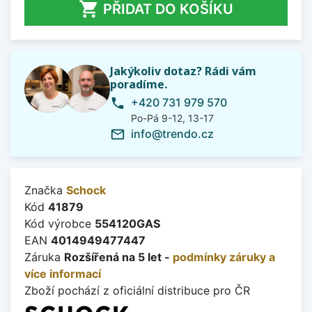

PŘIDAT DO KOŠÍKU
Jakýkoliv dotaz? Rádi vám
poradíme.
+420 731 979 570
phone
Po-Pá 9-12, 13-17
info@trendo.cz
mail_outline
Značka
Schock
Kód
41879
Kód výrobce
554120GAS
EAN
4014949477447
Záruka
Rozšířená na 5 let -
podmínky záruky a
více informací
Zboží pochází z oficiální distribuce pro ČR