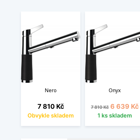
Nero
Onyx
Cena
Běžná cena
Cena
7 810 Kč
6 639 Kč
7 810 Kč
Obvykle skladem
1 ks skladem