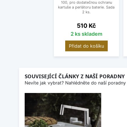
100, pro dodatečnou ochranu
kartuše a perlátoru baterie. Sada
2 ks.
Cena
510 Kč
2 ks skladem
Přidat do košíku
SOUVISEJÍCÍ ČLÁNKY Z NAŠÍ PORADNY
Nevíte jak vybrat? Nahlédněte do naší poradny 