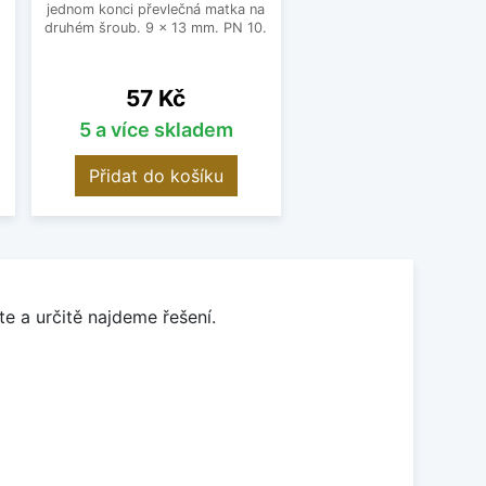
jednom konci převlečná matka na
o
druhém šroub. 9 x 13 mm. PN 10.
Cena
57 Kč
5 a více skladem
Přidat do košíku
e a určitě najdeme řešení.