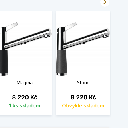

Magma
Stone
Cena
Cena
8 220 Kč
8 220 Kč
1 ks skladem
Obvykle skladem
Ob