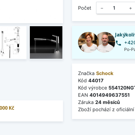
Počet
−
+
Jakýkol
+420
phone
Po-Pá
Značka
Schock
Kód
44017
Kód výrobce
554120NG
EAN
4014949637551
Záruka
24 měsíců
000 Kč
Zboží pochází z oficiální