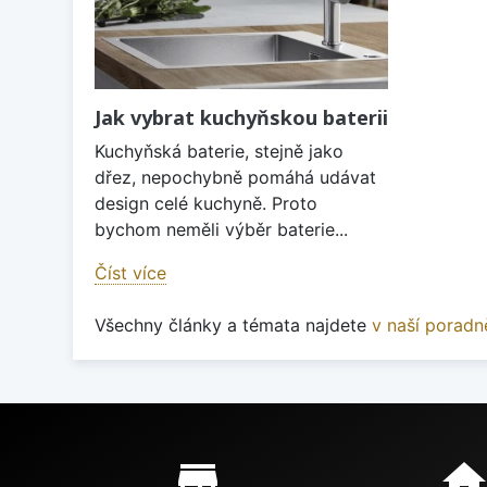
Jak vybrat kuchyňskou baterii
Kuchyňská baterie, stejně jako
dřez, nepochybně pomáhá udávat
design celé kuchyně. Proto
bychom neměli výběr baterie...
Číst více
Všechny články a témata najdete
v naší poradn
Proč nakupovat u nás?
store_mall_directory
hom