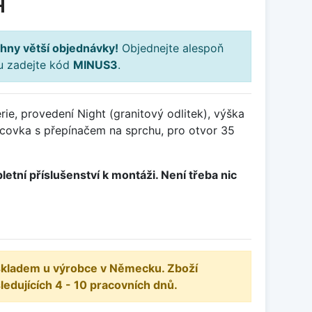
H
hny větší objednávky!
Objednejte alespoň
ku zadejte kód
MINUS3
.
ie, provedení Night (granitový odlitek), výška
covka s přepínačem na sprchu, pro otvor 35
letní příslušenství k montáži. Není třeba nic
 skladem u výrobce v Německu. Zboží
dujících 4 - 10 pracovních dnů.