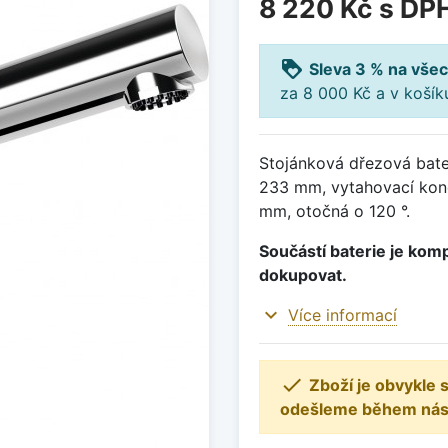
8 220 Kč
s DP
loyalty
Sleva 3 % na všec
za 8 000 Kč a v koší
Stojánková dřezová bater
233 mm, vytahovací kon
mm, otočná o 120 °.
Součástí baterie je komp
dokupovat.
expand_more
Více informací

Zboží je obvykle
odešleme během násle