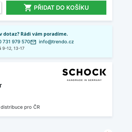

PŘIDAT DO KOŠÍKU
iv dotaz? Rádi vám poradíme.
 731 979 570
info@trendo.cz
mail_outline
 9-12, 13-17
T
 distribuce pro ČR