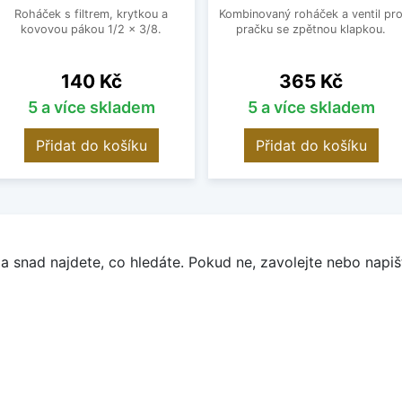
Roháček s filtrem, krytkou a
Kombinovaný roháček a ventil pr
kovovou pákou 1/2 x 3/8.
pračku se zpětnou klapkou.
Cena
Cena
140 Kč
365 Kč
5 a více skladem
5 a více skladem
Přidat do košíku
Přidat do košíku
a snad najdete, co hledáte. Pokud ne, zavolejte nebo napišt