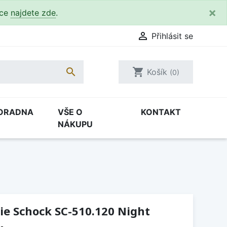
×
kce
najdete zde
.

Přihlásit se

shopping_cart
Košík
(0)
ORADNA
VŠE O
KONTAKT
NÁKUPU
ie Schock SC-510.120 Night