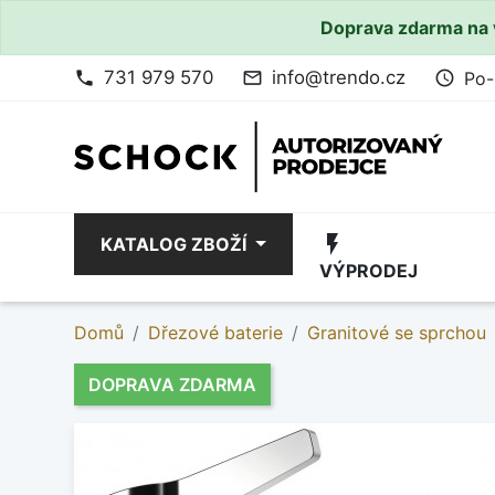
Doprava zdarma na 
731 979 570
info@trendo.cz
Po-
phone
mail_outline
access_time
flash_on
KATALOG ZBOŽÍ
VÝPRODEJ
Domů
Dřezové baterie
Granitové se sprchou
DOPRAVA ZDARMA