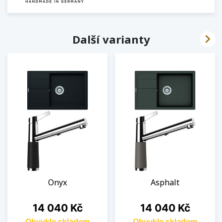

Další varianty
Onyx
Asphalt
Cena
Cena
14 040 Kč
14 040 Kč
Obvykle skladem
Obvykle skladem