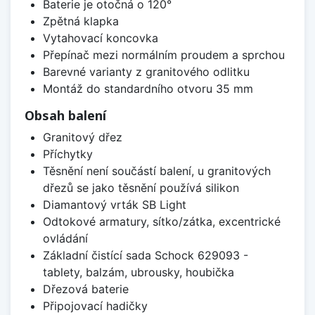
Baterie je otočná o 120°
Zpětná klapka
Vytahovací koncovka
Přepínač mezi normálním proudem a sprchou
Barevné varianty z granitového odlitku
Montáž do standardního otvoru 35 mm
Obsah balení
Granitový dřez
Příchytky
Těsnění není součástí balení, u granitových
dřezů se jako těsnění používá silikon
Diamantový vrták SB Light
Odtokové armatury, sítko/zátka, excentrické
ovládání
Základní čistící sada Schock 629093 -
tablety, balzám, ubrousky, houbička
Dřezová baterie
Připojovací hadičky