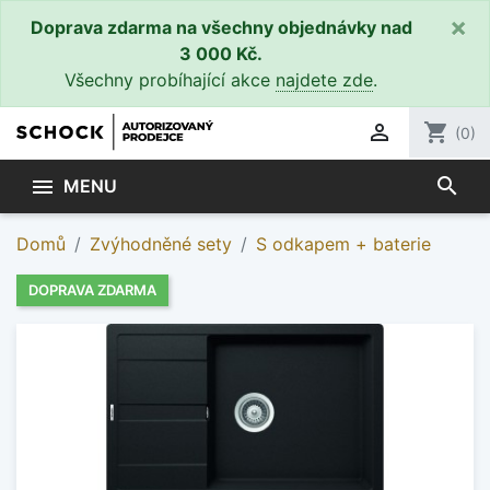
×
Doprava zdarma na všechny objednávky nad
3 000 Kč.
Všechny probíhající akce
najdete zde
.

shopping_cart
(0)
search

MENU
Domů
Zvýhodněné sety
S odkapem + baterie
DOPRAVA ZDARMA