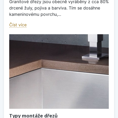
Granitové dřezy jsou obecně vyráběny z cca 80%
drcené žuly, pojiva a barviva. Tím se dosáhne
kameninovému povrchu,...
Číst více
Typy montáže dřezů