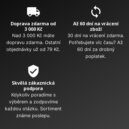
local_shipping
sync
Doprava zdarma od
Až 60 dní na vrácení
3 000 Kč
zboží
Nad 3 000 Kč máte
30 dní na vrácení zdarma.
dopravu zdarma. Ostatní
Potřebujete víc času? Až
objednávky už od 79 Kč.
60 dní za drobný
poplatek.
verified_user
Skvělá zákaznická
podpora
Kdykoliv poradíme s
výběrem a zodpovíme
každou otázku. Sortiment
známe poslepu.