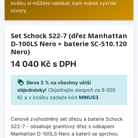
košíku si můžete naklikat, kam máme vyvrtat
otvory.
Set Schock S22-7 (dřez Manhattan
D-100LS Nero + baterie SC-510.120
Nero)
14 040 Kč
s DPH
loyalty
Sleva 3 % na všechny větší
objednávky!
Objednejte alespoň za 8 000
Kč a v košíku zadejte kód
MINUS3
.
Cenově zvýhodněný set dřezu a baterie Schock
S22-7 - obsahuje granitový dřez s odkapem
Manhattan D-100LS Nero a baterii se sprchou