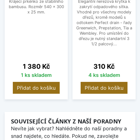
Krájecí prkénko ze stabilního
Elegantní nerezová krytka k
bambusu. Rozměr 540 x 300
zakrytí odpadového sítka.
x 25 mm.
Vhodné pro všechny modely
dřezů, kromě modelů s
odtokem Perfect drain - řady
Greenwich, Prepstation, Tia a
Wembley. Pro umístění do
dřezu je nutný standartní 3
1/2 palcový...
Cena
Cena
1 380 Kč
310 Kč
1 ks skladem
4 ks skladem
Přidat do košíku
Přidat do košíku
SOUVISEJÍCÍ ČLÁNKY Z NAŠÍ PORADNY
Nevíte jak vybrat? Nahlédněte do naší poradny a
snad najdete, co hledáte. Pokud ne, zavolejte