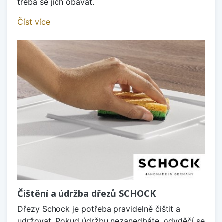
třeba se jich obávat.
Číst více
Čištění a údržba dřezů SCHOCK
Dřezy Schock je potřeba pravidelně čištit a
udržovat. Pokud údržbu nezanedbáte, odvděčí se