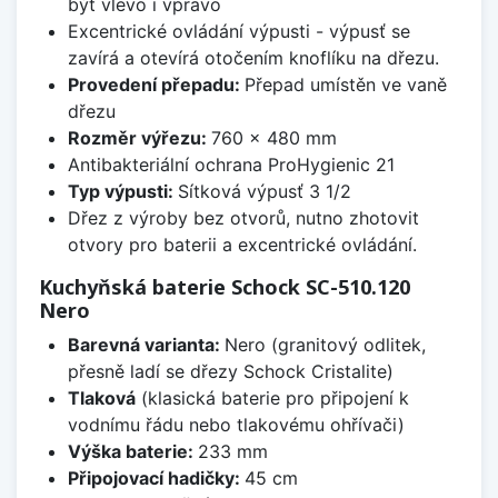
být vlevo i vpravo
Excentrické ovládání výpusti - výpusť se
zavírá a otevírá otočením knoflíku na dřezu.
Provedení přepadu:
Přepad umístěn ve vaně
dřezu
Rozměr výřezu:
760 x 480 mm
Antibakteriální ochrana ProHygienic 21
Typ výpusti:
Sítková výpusť 3 1/2
Dřez z výroby bez otvorů, nutno zhotovit
otvory pro baterii a excentrické ovládání.
Kuchyňská baterie Schock SC-510.120
Nero
Barevná varianta:
Nero (granitový odlitek,
přesně ladí se dřezy Schock Cristalite)
Tlaková
(klasická baterie pro připojení k
vodnímu řádu nebo tlakovému ohřívači)
Výška baterie:
233 mm
Připojovací hadičky:
45 cm