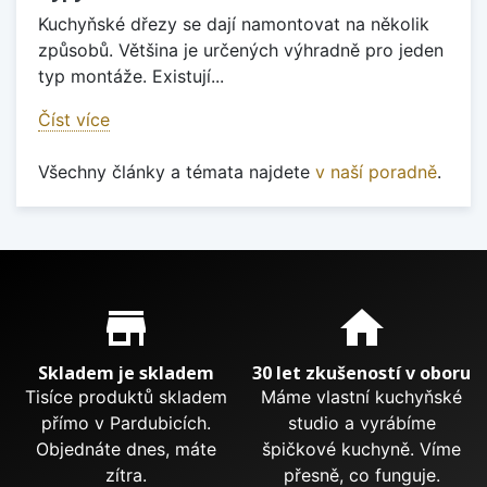
Kuchyňské dřezy se dají namontovat na několik
způsobů. Většina je určených výhradně pro jeden
typ montáže. Existují...
Číst více
Všechny články a témata najdete
v naší poradně
.
Proč nakupovat u nás?
store_mall_directory
home
Skladem je skladem
30 let zkušeností v oboru
Tisíce produktů skladem
Máme vlastní kuchyňské
přímo v Pardubicích.
studio a vyrábíme
Objednáte dnes, máte
špičkové kuchyně. Víme
zítra.
přesně, co funguje.