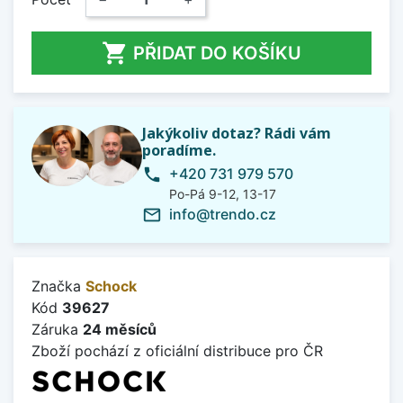

PŘIDAT DO KOŠÍKU
Jakýkoliv dotaz? Rádi vám
poradíme.
+420 731 979 570
phone
Po-Pá 9-12, 13-17
info@trendo.cz
mail_outline
Značka
Schock
Kód
39627
Záruka
24 měsíců
Zboží pochází z oficiální distribuce pro ČR