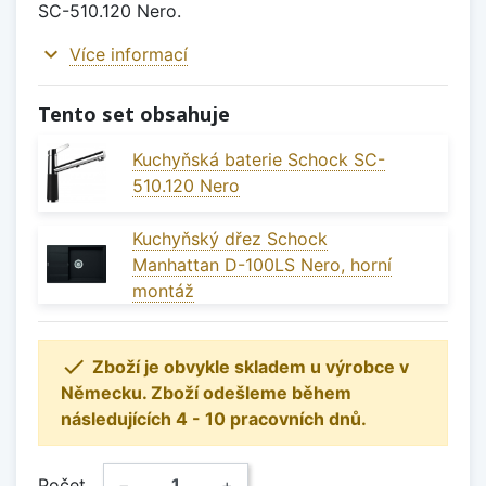
SC-510.120 Nero.
expand_more
Více informací
Tento set obsahuje
Kuchyňská baterie Schock SC-
510.120 Nero
Kuchyňský dřez Schock
Manhattan D-100LS Nero, horní
montáž

Zboží je obvykle skladem u výrobce v
Německu. Zboží odešleme během
následujících 4 - 10 pracovních dnů.
Počet
−
+