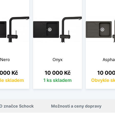
Nero
Onyx
Aspha
a
Cena
Cena
 000 Kč
10 000 Kč
10 000
le skladem
1 ks skladem
Obvykle s
O značce Schock
Možnosti a ceny dopravy