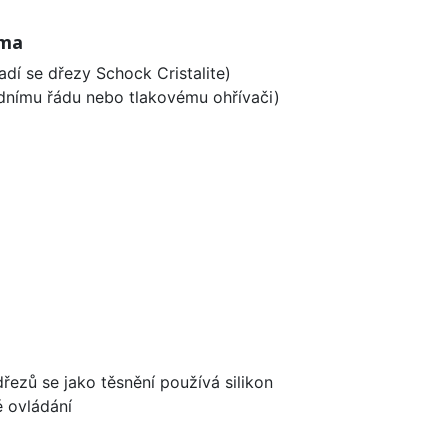
oma
adí se dřezy Schock Cristalite)
odnímu řádu nebo tlakovému ohřívači)
dřezů se jako těsnění používá silikon
é ovládání