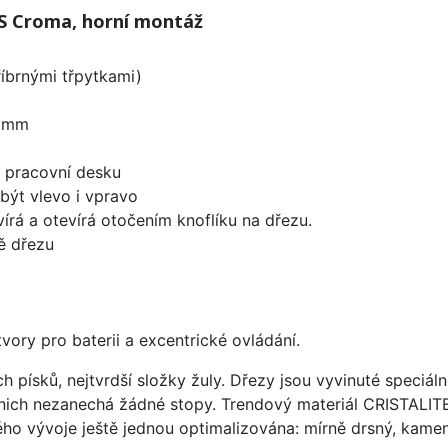
S Croma, horní montáž
říbrnými třpytkami)
0 mm
d pracovní desku
být vlevo i vpravo
írá a otevírá otočením knoflíku na dřezu.
ě dřezu
vory pro baterii a excentrické ovládání.
ísků, nejtvrdší složky žuly. Dřezy jsou vyvinuté speciáln
 nich nezanechá žádné stopy. Trendový materiál CRISTALI
ého vývoje ještě jednou optimalizována: mírně drsný, kameni