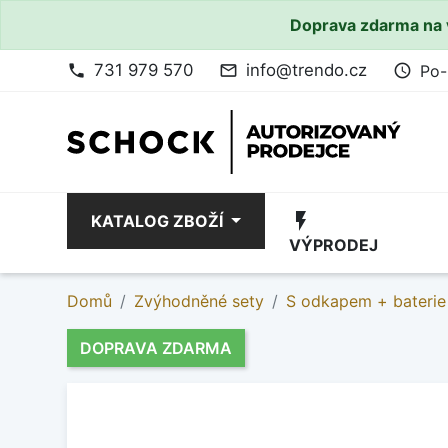
Doprava zdarma na 
731 979 570
info@trendo.cz
Po-
phone
mail_outline
access_time
flash_on
KATALOG ZBOŽÍ
VÝPRODEJ
Domů
Zvýhodněné sety
S odkapem + baterie
DOPRAVA ZDARMA