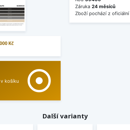
Záruka
24 měsíců
Zboží pochází z oficiální
000 Kč
adjust
 v košíku
Další varianty