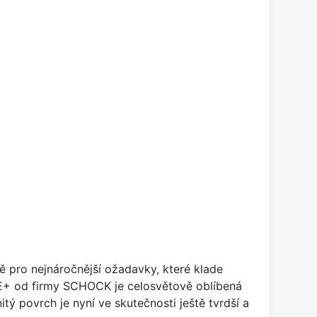
ě pro nejnáročnější ožadavky, které klade
TE+ od firmy SCHOCK je celosvětově oblíbená
tý povrch je nyní ve skutečnosti ještě tvrdší a