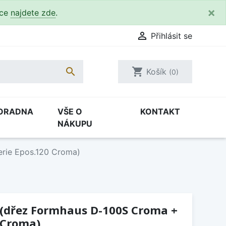
×
kce
najdete zde
.

Přihlásit se

shopping_cart
Košík
(0)
ORADNA
VŠE O
KONTAKT
NÁKUPU
rie Epos.120 Croma)
 (dřez Formhaus D-100S Croma +
 Croma)