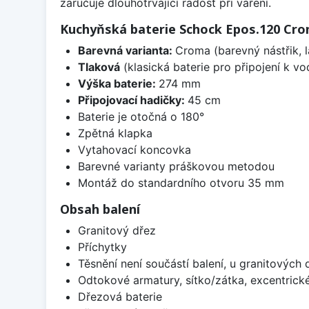
zaručuje dlouhotrvající radost při vaření.
Kuchyňská baterie Schock Epos.120 Cr
Barevná varianta:
Croma (barevný nástřik, l
Tlaková
(klasická baterie pro připojení k v
Výška baterie:
274 mm
Připojovací hadičky:
45 cm
Baterie je otočná o 180°
Zpětná klapka
Vytahovací koncovka
Barevné varianty práškovou metodou
Montáž do standardního otvoru 35 mm
Obsah balení
Granitový dřez
Příchytky
Těsnění není součástí balení, u granitových 
Odtokové armatury, sítko/zátka, excentrick
Dřezová baterie