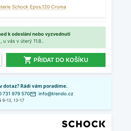
terie Schock Epos.120 Croma
ned k odeslání nebo vyzvednutí
, u vás v úterý 11.8..

PŘIDAT DO KOŠÍKU
iv dotaz? Rádi vám poradíme.
 731 979 570
info@trendo.cz
mail_outline
 9-12, 13-17