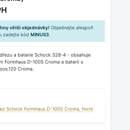
PH
hny větší objednávky!
Objednejte alespoň
ku zadejte kód
MINUS3
.
řezu a baterie Schock S28-4 - obsahuje
m Formhaus D-100S Croma a baterii s
pos.120 Croma.
ez Schock Formhaus D-100S Croma, horní