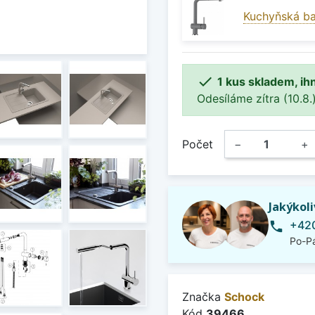
Kuchyňská ba

1 kus skladem, ih
Odesíláme zítra (10.8.)
Počet
−
+
Jakýkol
+420
phone
Po-Pá
Značka
Schock
Kód
39466