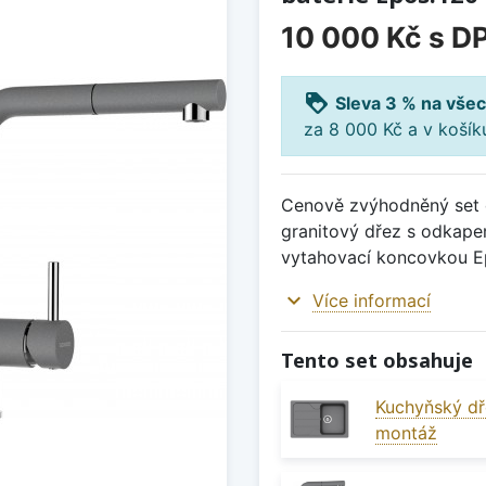
10 000 Kč
s D
loyalty
Sleva 3 % na všec
za 8 000 Kč a v koší
Cenově zvýhodněný set d
granitový dřez s odkape
vytahovací koncovkou E
expand_more
Více informací
Tento set obsahuje
Kuchyňský dř
montáž