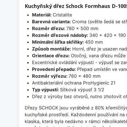
Kuchyňský dřez Schock Formhaus D-100
Materiál:
Cristalite
Barevná varianta:
Croma (světle šedá se st
Rozměr dřezu:
780 x 500 mm
Rozměr dřezové nádoby:
340 x 420 x 19
Minimální šířka skříňky:
450 mm
Způsob montáže:
Horní, dřez je usazen na
Orientace dřezu:
Otočný, vana dřezu může 
Excentrické ovládání výpusti - výpusť se zav
Provedení přepadu:
Přepad umístěn ve van
Rozměr výřezu:
760 x 480 mm
Antibakteriální ochrana ProHygienic 21
Typ výpusti:
Sítková výpusť 3 1/2
Dřez z výroby bez otvorů, nutno zhotovit ot
Dřezy SCHOCK jsou vyráběné z 80% křemičitých p
kuchyňské prostředí. Každodenní používání na
klasika, která byla nedávno v rámci několikalet