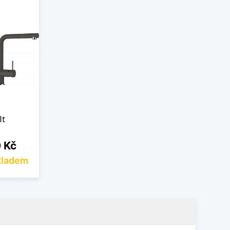
lt
 Kč
kladem