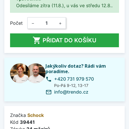
Odesíláme zítra (11.8.), u vás ve středu 12.8..
Počet
−
+

PŘIDAT DO KOŠÍKU
Jakýkoliv dotaz? Rádi vám
poradíme.
+420 731 979 570
phone
Po-Pá 9-12, 13-17
info@trendo.cz
mail_outline
Značka
Schock
Kód
39441
Záruka
24 měsíců