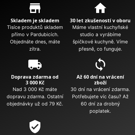
Proč nakupovat u nás?
store_mall_directory
home
Skladem je skladem
30 let zkušeností v oboru
Tisíce produktů skladem
Máme vlastní kuchyňské
přímo v Pardubicích.
studio a vyrábíme
Objednáte dnes, máte
špičkové kuchyně. Víme
zítra.
přesně, co funguje.
local_shipping
sync
Doprava zdarma od
Až 60 dní na vrácení
3 000 Kč
zboží
Nad 3 000 Kč máte
30 dní na vrácení zdarma.
dopravu zdarma. Ostatní
Potřebujete víc času? Až
objednávky už od 79 Kč.
60 dní za drobný
poplatek.
verified_user