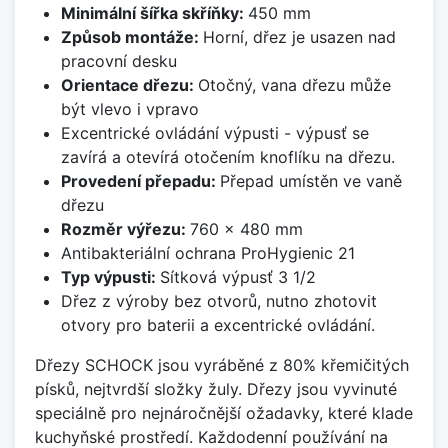
Minimální šířka skříňky:
450 mm
Způsob montáže:
Horní, dřez je usazen nad
pracovní desku
Orientace dřezu:
Otočný, vana dřezu může
být vlevo i vpravo
Excentrické ovládání výpusti - výpusť se
zavírá a otevírá otočením knoflíku na dřezu.
Provedení přepadu:
Přepad umístěn ve vaně
dřezu
Rozměr výřezu:
760 x 480 mm
Antibakteriální ochrana ProHygienic 21
Typ výpusti:
Sítková výpusť 3 1/2
Dřez z výroby bez otvorů, nutno zhotovit
otvory pro baterii a excentrické ovládání.
Dřezy SCHOCK jsou vyráběné z 80% křemičitých
písků, nejtvrdší složky žuly. Dřezy jsou vyvinuté
speciálně pro nejnáročnější ožadavky, které klade
kuchyňské prostředí. Každodenní používání na