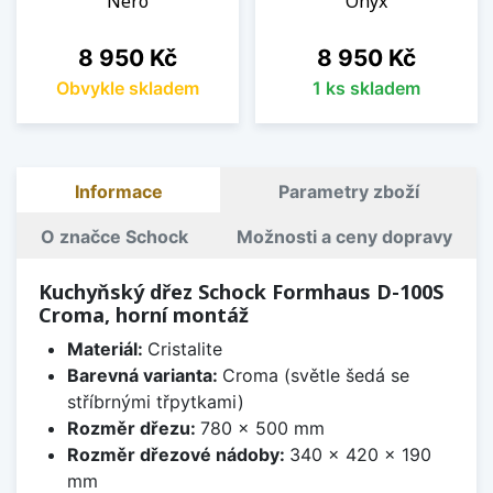
Nero
Onyx
Cena
Cena
8 950 Kč
8 950 Kč
Obvykle skladem
1 ks skladem
Informace
Parametry zboží
O značce Schock
Možnosti a ceny dopravy
Kuchyňský dřez Schock Formhaus D-100S
Croma, horní montáž
Materiál:
Cristalite
Barevná varianta:
Croma (světle šedá se
stříbrnými třpytkami)
Rozměr dřezu:
780 x 500 mm
Rozměr dřezové nádoby:
340 x 420 x 190
mm