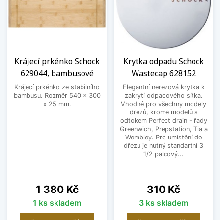
Krájecí prkénko Schock
Krytka odpadu Schock
629044, bambusové
Wastecap 628152
Krájecí prkénko ze stabilního
Elegantní nerezová krytka k
bambusu. Rozměr 540 x 300
zakrytí odpadového sítka.
x 25 mm.
Vhodné pro všechny modely
dřezů, kromě modelů s
odtokem Perfect drain - řady
Greenwich, Prepstation, Tia a
Wembley. Pro umístění do
dřezu je nutný standartní 3
1/2 palcový...
Cena
Cena
1 380 Kč
310 Kč
1 ks skladem
3 ks skladem