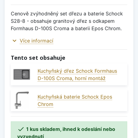
Cenově zvýhodněný set dřezu a baterie Schock
S28-8 - obsahuje granitový dřez s odkapem
Formhaus D-100S Croma a baterii Epos Chrom.
expand_more
Více informací
Tento set obsahuje
Kuchyňský dřez Schock Formhaus
D-100S Croma, horní montáž
Kuchyňská baterie Schock Epos
Chrom

1 kus skladem, ihned k odeslání nebo
vyzvednutí