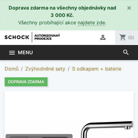
×
Doprava zdarma na všechny objednávky nad
3 000 Kč.
Všechny probíhající akce
najdete zde
.

shopping_cart
(0)
search

MENU
Domů
Zvýhodněné sety
S odkapem + baterie
DOPRAVA ZDARMA