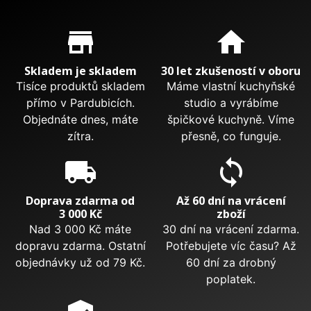
Proč nakupovat u nás?
store_mall_directory
home
Skladem je skladem
30 let zkušeností v oboru
Tisíce produktů skladem
Máme vlastní kuchyňské
přímo v Pardubicích.
studio a vyrábíme
Objednáte dnes, máte
špičkové kuchyně. Víme
zítra.
přesně, co funguje.
local_shipping
sync
Doprava zdarma od
Až 60 dní na vrácení
3 000 Kč
zboží
Nad 3 000 Kč máte
30 dní na vrácení zdarma.
dopravu zdarma. Ostatní
Potřebujete víc času? Až
objednávky už od 79 Kč.
60 dní za drobný
poplatek.