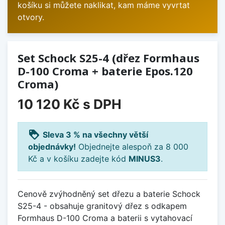
košíku si můžete naklikat, kam máme vyvrtat
otvory.
Set Schock S25-4 (dřez Formhaus
D-100 Croma + baterie Epos.120
Croma)
10 120 Kč
s DPH
loyalty
Sleva 3 % na všechny větší
objednávky!
Objednejte alespoň za 8 000
Kč a v košíku zadejte kód
MINUS3
.
Cenově zvýhodněný set dřezu a baterie Schock
S25-4 - obsahuje granitový dřez s odkapem
Formhaus D-100 Croma a baterii s vytahovací