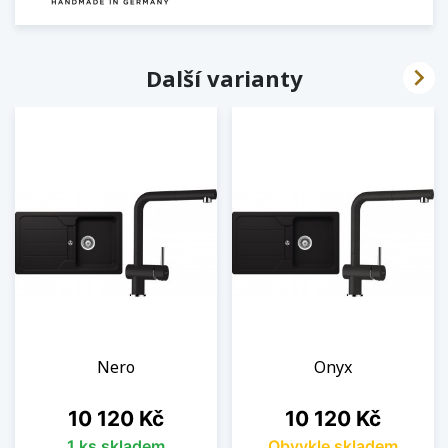

Další varianty
Nero
Onyx
Cena
Cena
10 120 Kč
10 120 Kč
1 ks skladem
Obvykle skladem