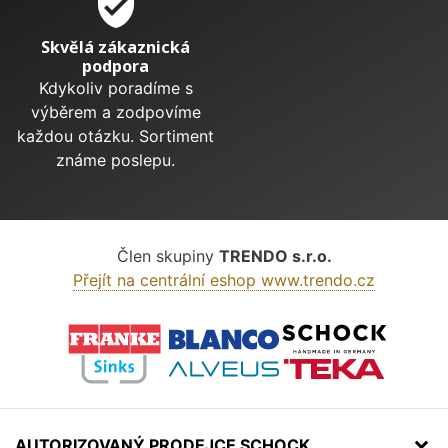
verified_user
Skvělá zákaznická
podpora
Kdykoliv poradíme s
výběrem a zodpovíme
každou otázku. Sortiment
známe poslepu.
Člen skupiny
TRENDO s.r.o.
Přejít na centrální eshop www.trendo.cz
AUTORIZOVANÝ PRODEJCE SCHOCK