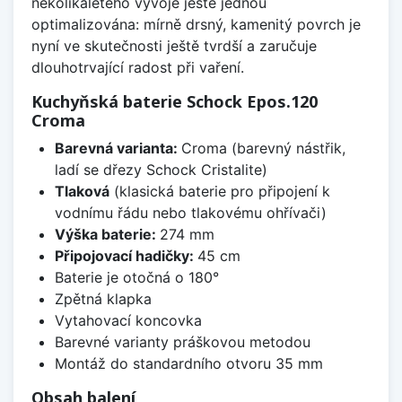
několikaletého vývoje ještě jednou
optimalizována: mírně drsný, kamenitý povrch je
nyní ve skutečnosti ještě tvrdší a zaručuje
dlouhotrvající radost při vaření.
Kuchyňská baterie Schock Epos.120
Croma
Barevná varianta:
Croma (barevný nástřik,
ladí se dřezy Schock Cristalite)
Tlaková
(klasická baterie pro připojení k
vodnímu řádu nebo tlakovému ohřívači)
Výška baterie:
274 mm
Připojovací hadičky:
45 cm
Baterie je otočná o 180°
Zpětná klapka
Vytahovací koncovka
Barevné varianty práškovou metodou
Montáž do standardního otvoru 35 mm
Obsah balení