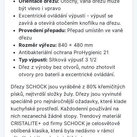
Orientace dřezu:
Otočný, vana dřezu může
být vlevo i vpravo
Excentrické ovládání výpusti - výpusť se
zavírá a otevírá otočením knoflíku na dřezu.
Provedení přepadu:
Přepad umístěn ve vaně
dřezu
Rozměr výřezu:
840 x 480 mm
Antibakteriální ochrana ProHygienic 21
Typ výpusti:
Sítková výpusť 3 1/2
Dřez z výroby bez otvorů, nutno zhotovit
otvory pro baterii a excentrické ovládání.
Dřezy SCHOCK jsou vyráběné z 80% křemičitých
písků, nejtvrdší složky žuly. Dřezy jsou vyvinuté
speciálně pro nejnáročnější ožadavky, které klade
kuchyňské prostředí. Každodenní používání na
nich nezanechá žádné stopy. Trendový materiál
CRISTALITE+ od firmy SCHOCK je celosvětově
oblíbená klasika, která byla nedávno v rámci