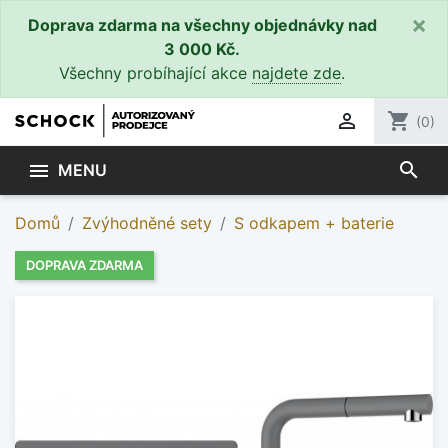
×
Doprava zdarma na všechny objednávky nad
3 000 Kč.
Všechny probíhající akce
najdete zde
.

shopping_cart
(0)
search

MENU
Domů
Zvýhodněné sety
S odkapem + baterie
DOPRAVA ZDARMA