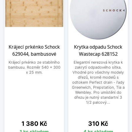
Krájecí prkénko Schock
Krytka odpadu Schock
629044, bambusové
Wastecap 628152
Krájecí prkénko ze stabilního
Elegantní nerezová krytka k
bambusu. Rozměr 540 x 300
zakrytí odpadového sítka.
x 25 mm.
Vhodné pro všechny modely
dřezů, kromě modelů s
odtokem Perfect drain - řady
Greenwich, Prepstation, Tia a
Wembley. Pro umístění do
dřezu je nutný standartní 3
1/2 palcový...
Cena
Cena
1 380 Kč
310 Kč
1 ks skladem
4 ks skladem