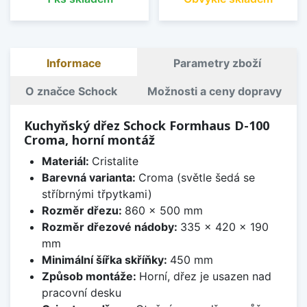
Informace
Parametry zboží
O značce Schock
Možnosti a ceny dopravy
Kuchyňský dřez Schock Formhaus D-100
Croma, horní montáž
Materiál:
Cristalite
Barevná varianta:
Croma (světle šedá se
stříbrnými třpytkami)
Rozměr dřezu:
860 x 500 mm
Rozměr dřezové nádoby:
335 x 420 x 190
mm
Minimální šířka skříňky:
450 mm
Způsob montáže:
Horní, dřez je usazen nad
pracovní desku