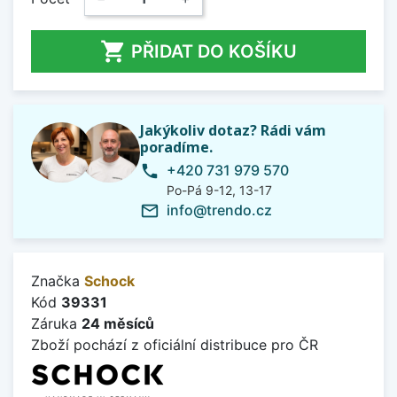

PŘIDAT DO KOŠÍKU
Jakýkoliv dotaz? Rádi vám
poradíme.
+420 731 979 570
phone
Po-Pá 9-12, 13-17
info@trendo.cz
mail_outline
Značka
Schock
Kód
39331
Záruka
24 měsíců
Zboží pochází z oficiální distribuce pro ČR