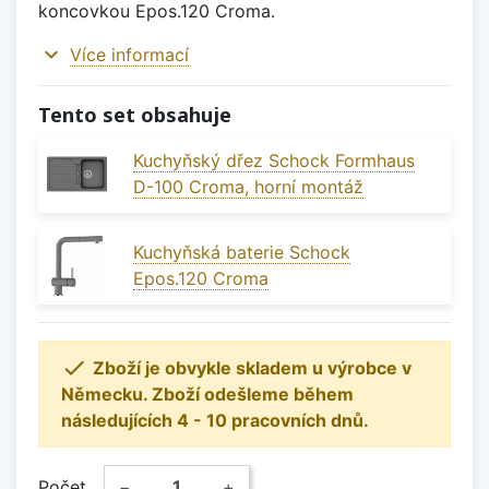
koncovkou Epos.120 Croma.
expand_more
Více informací
Tento set obsahuje
Kuchyňský dřez Schock Formhaus
D-100 Croma, horní montáž
Kuchyňská baterie Schock
Epos.120 Croma

Zboží je obvykle skladem u výrobce v
Německu. Zboží odešleme během
následujících 4 - 10 pracovních dnů.
Počet
−
+