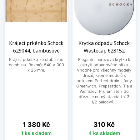
Krájecí prkénko Schock
Krytka odpadu Schock
629044, bambusové
Wastecap 628152
Krájecí prkénko ze stabilního
Elegantní nerezová krytka k
bambusu. Rozměr 540 x 300
zakrytí odpadového sítka.
x 25 mm.
Vhodné pro všechny modely
dřezů, kromě modelů s
odtokem Perfect drain - řady
Greenwich, Prepstation, Tia a
Wembley. Pro umístění do
dřezu je nutný standartní 3
1/2 palcový...
Cena
Cena
1 380 Kč
310 Kč
1 ks skladem
4 ks skladem