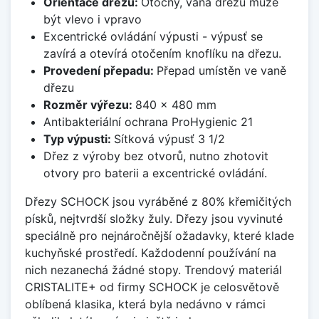
Orientace dřezu:
Otočný, vana dřezu může
být vlevo i vpravo
Excentrické ovládání výpusti - výpusť se
zavírá a otevírá otočením knoflíku na dřezu.
Provedení přepadu:
Přepad umístěn ve vaně
dřezu
Rozměr výřezu:
840 x 480 mm
Antibakteriální ochrana ProHygienic 21
Typ výpusti:
Sítková výpusť 3 1/2
Dřez z výroby bez otvorů, nutno zhotovit
otvory pro baterii a excentrické ovládání.
Dřezy SCHOCK jsou vyráběné z 80% křemičitých
písků, nejtvrdší složky žuly. Dřezy jsou vyvinuté
speciálně pro nejnáročnější ožadavky, které klade
kuchyňské prostředí. Každodenní používání na
nich nezanechá žádné stopy. Trendový materiál
CRISTALITE+ od firmy SCHOCK je celosvětově
oblíbená klasika, která byla nedávno v rámci