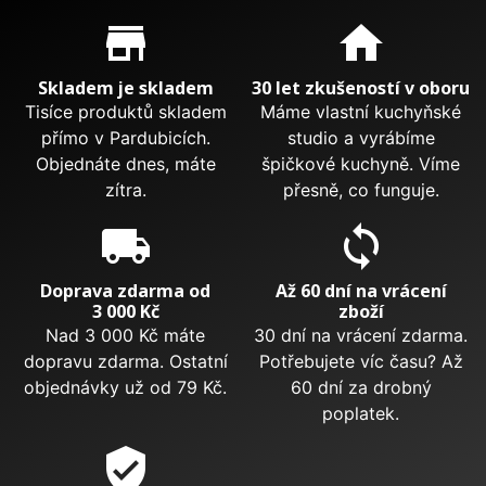
Proč nakupovat u nás?
store_mall_directory
home
Skladem je skladem
30 let zkušeností v oboru
Tisíce produktů skladem
Máme vlastní kuchyňské
přímo v Pardubicích.
studio a vyrábíme
Objednáte dnes, máte
špičkové kuchyně. Víme
zítra.
přesně, co funguje.
local_shipping
sync
Doprava zdarma od
Až 60 dní na vrácení
3 000 Kč
zboží
Nad 3 000 Kč máte
30 dní na vrácení zdarma.
dopravu zdarma. Ostatní
Potřebujete víc času? Až
objednávky už od 79 Kč.
60 dní za drobný
poplatek.
verified_user