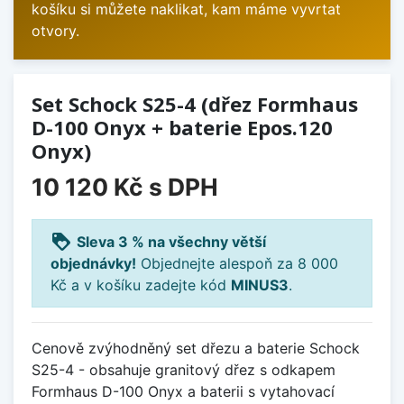
košíku si můžete naklikat, kam máme vyvrtat
otvory.
Set Schock S25-4 (dřez Formhaus
D-100 Onyx + baterie Epos.120
Onyx)
10 120 Kč
s DPH
loyalty
Sleva 3 % na všechny větší
objednávky!
Objednejte alespoň za 8 000
Kč a v košíku zadejte kód
MINUS3
.
Cenově zvýhodněný set dřezu a baterie Schock
S25-4 - obsahuje granitový dřez s odkapem
Formhaus D-100 Onyx a baterii s vytahovací