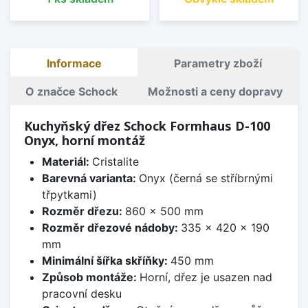
Informace
Parametry zboží
O značce Schock
Možnosti a ceny dopravy
Kuchyňský dřez Schock Formhaus D-100
Onyx, horní montáž
Materiál:
Cristalite
Barevná varianta:
Onyx (černá se stříbrnými
třpytkami)
Rozměr dřezu:
860 x 500 mm
Rozměr dřezové nádoby:
335 x 420 x 190
mm
Minimální šířka skříňky:
450 mm
Způsob montáže:
Horní, dřez je usazen nad
pracovní desku