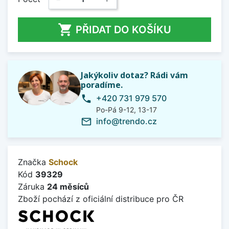

PŘIDAT DO KOŠÍKU
Jakýkoliv dotaz? Rádi vám
poradíme.
+420 731 979 570
phone
Po-Pá 9-12, 13-17
info@trendo.cz
mail_outline
Značka
Schock
Kód
39329
Záruka
24 měsíců
Zboží pochází z oficiální distribuce pro ČR