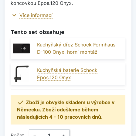
koncovkou Epos.120 Onyx.
expand_more
Více informací
Tento set obsahuje
Kuchyňský dřez Schock Formhaus
D-100 Onyx, horní montáž
Kuchyňská baterie Schock
Epos.120 Onyx

Zboží je obvykle skladem u výrobce v
Německu. Zboží odešleme během
následujících 4 - 10 pracovních dnů.
Počet
−
+