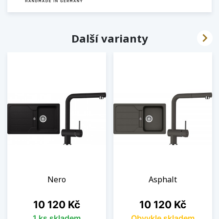

Další varianty
Nero
Asphalt
Cena
Cena
10 120 Kč
10 120 Kč
1 ks skladem
Obvykle skladem