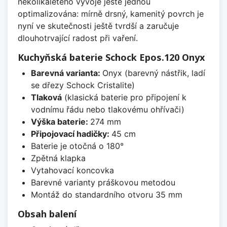
několikaletého vývoje ještě jednou
optimalizována: mírně drsný, kamenitý povrch je
nyní ve skutečnosti ještě tvrdší a zaručuje
dlouhotrvající radost při vaření.
Kuchyňská baterie Schock Epos.120 Onyx
Barevná varianta:
Onyx (barevný nástřik, ladí
se dřezy Schock Cristalite)
Tlaková
(klasická baterie pro připojení k
vodnímu řádu nebo tlakovému ohřívači)
Výška baterie:
274 mm
Připojovací hadičky:
45 cm
Baterie je otočná o 180°
Zpětná klapka
Vytahovací koncovka
Barevné varianty práškovou metodou
Montáž do standardního otvoru 35 mm
Obsah balení