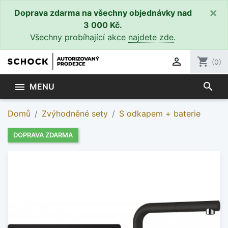
×
Doprava zdarma na všechny objednávky nad
3 000 Kč.
Všechny probíhající akce
najdete zde
.

shopping_cart
(0)
search

MENU
Domů
Zvýhodněné sety
S odkapem + baterie
DOPRAVA ZDARMA