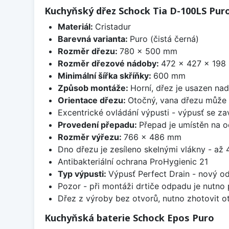
Kuchyňský dřez Schock Tia D-100LS Pur
Materiál:
Cristadur
Barevná varianta:
Puro (čistá černá)
Rozměr dřezu:
780 x 500 mm
Rozměr dřezové nádoby:
472 x 427 x 198
Minimální šířka skříňky:
600 mm
Způsob montáže:
Horní, dřez je usazen na
Orientace dřezu:
Otočný, vana dřezu může 
Excentrické ovládání výpusti - výpusť se zav
Provedení přepadu:
Přepad je umístěn na 
Rozměr výřezu:
766 x 486 mm
Dno dřezu je zesíleno skelnými vlákny - až 4
Antibakteriální ochrana ProHygienic 21
Typ výpusti:
Výpusť Perfect Drain - nový o
Pozor - při montáži drtiče odpadu je nutno
Dřez z výroby bez otvorů, nutno zhotovit ot
Kuchyňská baterie Schock Epos Puro