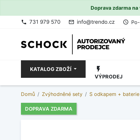
Doprava zdarma na 
731 979 570
info@trendo.cz
Po-
phone
mail_outline
access_time
flash_on
KATALOG ZBOŽÍ
VÝPRODEJ
Domů
Zvýhodněné sety
S odkapem + baterie
DOPRAVA ZDARMA