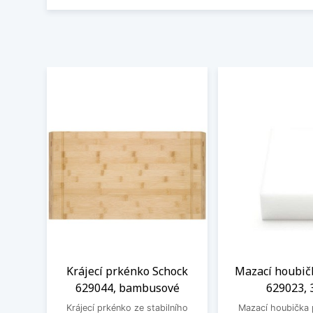
Krájecí prkénko Schock
Mazací houbič
629044, bambusové
629023, 
Krájecí prkénko ze stabilního
Mazací houbička 