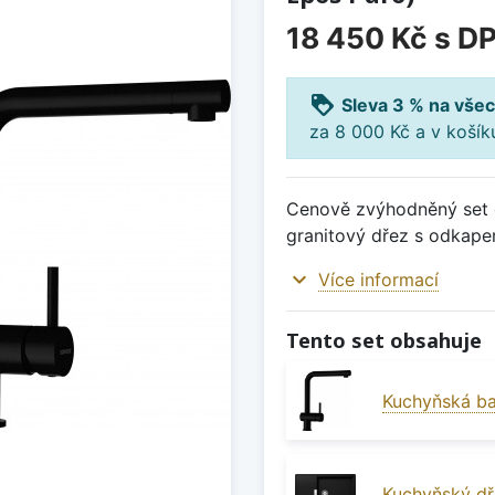
18 450 Kč
s D
loyalty
Sleva 3 % na všec
za 8 000 Kč a v koší
Cenově zvýhodněný set d
granitový dřez s odkape
expand_more
Více informací
Tento set obsahuje
Kuchyňská ba
Kuchyňský dř