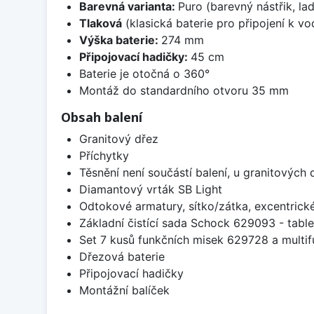
Barevná varianta:
Puro (barevný nástřik, lad
Tlaková
(klasická baterie pro připojení k v
Výška baterie:
274 mm
Připojovací hadičky:
45 cm
Baterie je otočná o 360°
Montáž do standardního otvoru 35 mm
Obsah balení
Granitový dřez
Příchytky
Těsnění není součástí balení, u granitových 
Diamantový vrták SB Light
Odtokové armatury, sítko/zátka, excentrick
Základní čistící sada Schock 629093 - table
Set 7 kusů funkčních misek 629728 a multi
Dřezová baterie
Připojovací hadičky
Montážní balíček