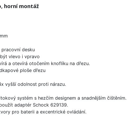
o, horní montáž
 mm
d pracovní desku
být vlevo i vpravo
írá a otevírá otočením knoflíku na dřezu.
odkapové ploše dřezu
x vyšší odolnost proti nárazu.
dtokový systém s hezčím designem a snadnějším čištěním.
 použít adaptér Schock 629139.
vory pro baterii a excentrické ovládání.