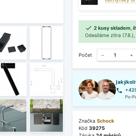

2 kusy skladem, i
Odesíláme zítra (7.8.),
Počet
−
+
Jakýkol
+420
phone
Po-Pá
Značka
Schock
Kód
39275
Záruka
24 měsíců