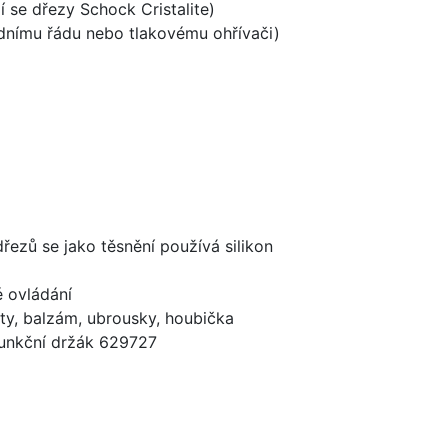
í se dřezy Schock Cristalite)
odnímu řádu nebo tlakovému ohřívači)
dřezů se jako těsnění používá silikon
é ovládání
ty, balzám, ubrousky, houbička
funkční držák 629727