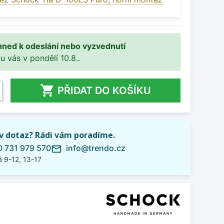
hned k odeslání nebo vyzvednutí
 u vás v pondělí 10.8..

PŘIDAT DO KOŠÍKU
iv dotaz? Rádi vám poradíme.
 731 979 570
info@trendo.cz
mail_outline
 9-12, 13-17