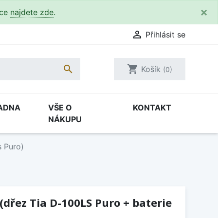
×
kce
najdete zde
.

Přihlásit se

shopping_cart
Košík
(0)
ADNA
VŠE O
KONTAKT
NÁKUPU
s Puro)
(dřez Tia D-100LS Puro + baterie