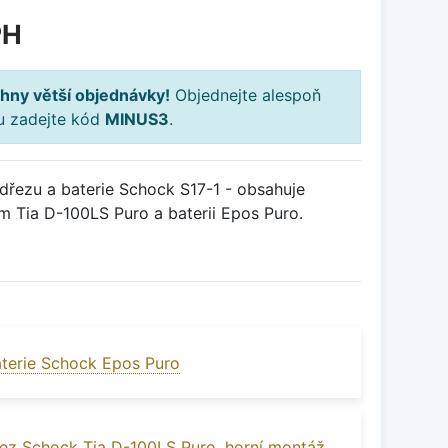
PH
hny větší objednávky!
Objednejte alespoň
ku zadejte kód
MINUS3
.
řezu a baterie Schock S17-1 - obsahuje
m Tia D-100LS Puro a baterii Epos Puro.
terie Schock Epos Puro
ez Schock Tia D-100LS Puro, horní montáž