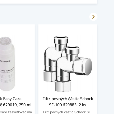

k Easy Care
Filtr pevných částic Schock
LED
č 629019, 250 ml
SF-100 629883, 2 ks
Sch
Care zesvětlovač má
Filtr pevných částic Schock SF-
Moder