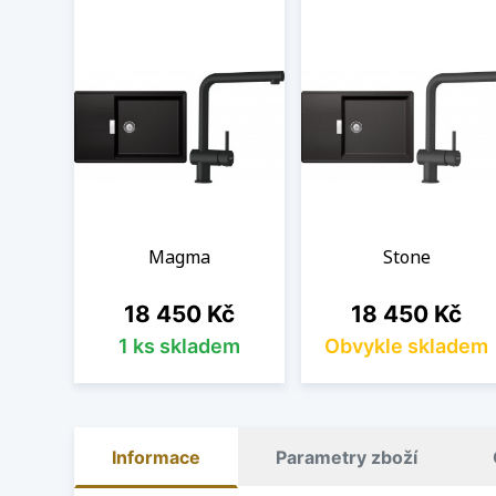
Magma
Stone
Cena
Cena
18 450 Kč
18 450 Kč
1 ks skladem
Obvykle skladem
Informace
Parametry zboží