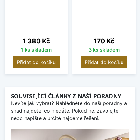
Cena
Cena
1 380 Kč
170 Kč
1 ks skladem
3 ks skladem
Přidat do košíku
Přidat do košíku
SOUVISEJÍCÍ ČLÁNKY Z NAŠÍ PORADNY
Nevíte jak vybrat? Nahlédněte do naší poradny a
snad najdete, co hledáte. Pokud ne, zavolejte
nebo napište a určitě najdeme řešení.