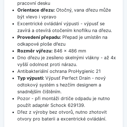
pracovní desku
Orientace dřezu:
Otočný, vana dřezu může
být vlevo i vpravo
Excentrické ovládání výpusti - výpusť se
zavírá a otevírá otočením knoflíku na dřezu.
Provedení přepadu:
Přepad je umístěn na
odkapové ploše dřezu
Rozměr výřezu:
846 x 486 mm
Dno dřezu je zesíleno skelnými vlákny - až 4x
vyšší odolnost proti nárazu.
Antibakteriální ochrana ProHygienic 21
Typ výpusti:
Výpusť Perfect Drain - nový
odtokový systém s hezčím designem a
snadnějším čištěním.
Pozor - při montáži drtiče odpadu je nutno
použít adaptér Schock 629139.
Dřez z výroby bez otvorů, nutno zhotovit
otvory pro baterii a excentrické ovládání.