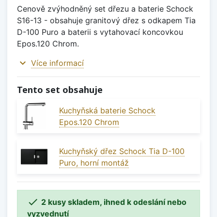
Cenově zvýhodněný set dřezu a baterie Schock
S16-13 - obsahuje granitový dřez s odkapem Tia
D-100 Puro a baterii s vytahovací koncovkou
Epos.120 Chrom.
expand_more
Více informací
Tento set obsahuje
Kuchyňská baterie Schock
Epos.120 Chrom
Kuchyňský dřez Schock Tia D-100
Puro, horní montáž

2 kusy skladem, ihned k odeslání nebo
vyzvednutí