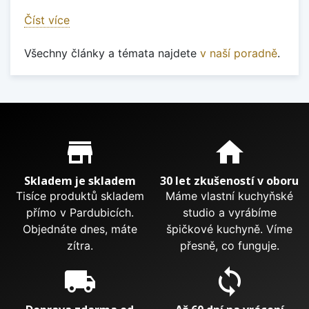
Číst více
Všechny články a témata najdete
v naší poradně
.
Proč nakupovat u nás?
store_mall_directory
home
Skladem je skladem
30 let zkušeností v oboru
Tisíce produktů skladem
Máme vlastní kuchyňské
přímo v Pardubicích.
studio a vyrábíme
Objednáte dnes, máte
špičkové kuchyně. Víme
zítra.
přesně, co funguje.
local_shipping
sync