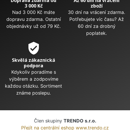
Doprava zdarma od
Až 60 dní na vrácení
3 000 Kč
zboží
Nad 3 000 Kč máte
30 dní na vrácení zdarma.
dopravu zdarma. Ostatní
Potřebujete víc času? Až
objednávky už od 79 Kč.
60 dní za drobný
poplatek.
verified_user
Skvělá zákaznická
podpora
Kdykoliv poradíme s
výběrem a zodpovíme
každou otázku. Sortiment
známe poslepu.
Člen skupiny
TRENDO s.r.o.
Přejít na centrální eshop www.trendo.cz