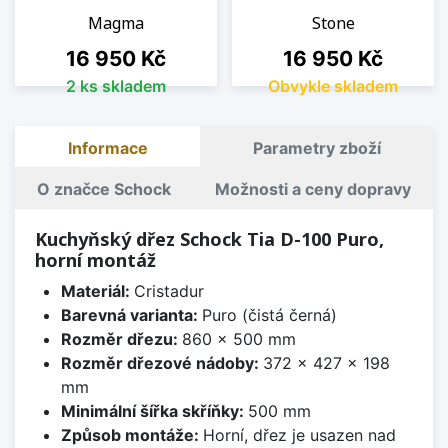
Magma
Stone
Cena
Cena
16 950 Kč
16 950 Kč
2 ks skladem
Obvykle skladem
Informace
Parametry zboží
O značce Schock
Možnosti a ceny dopravy
Kuchyňský dřez Schock Tia D-100 Puro,
horní montáž
Materiál:
Cristadur
Barevná varianta:
Puro (čistá černá)
Rozměr dřezu:
860 x 500 mm
Rozměr dřezové nádoby:
372 x 427 x 198
mm
Minimální šířka skříňky:
500 mm
Způsob montáže:
Horní, dřez je usazen nad