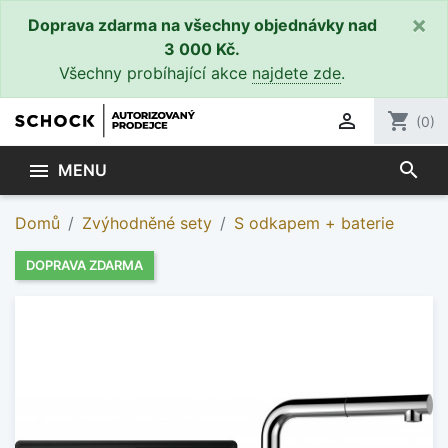
×
Doprava zdarma na všechny objednávky nad
3 000 Kč.
Všechny probíhající akce
najdete zde
.

shopping_cart
(0)
search

MENU
Domů
Zvýhodněné sety
S odkapem + baterie
DOPRAVA ZDARMA