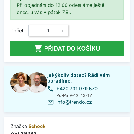
Při objednání do 12:00 odesíláme ještě
dnes, u vás v pátek 7.8..
Počet
−
+

PŘIDAT DO KOŠÍKU
Jakýkoliv dotaz? Rádi vám
poradíme.
+420 731 979 570
phone
Po-Pá 9-12, 13-17
info@trendo.cz
mail_outline
Značka
Schock
Kód
39233