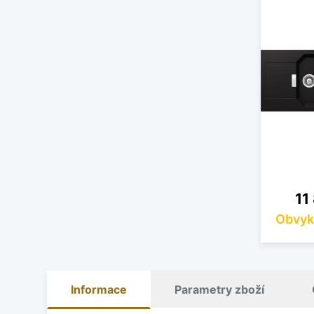
Ce
11
Obvyk
Informace
Parametry zboží