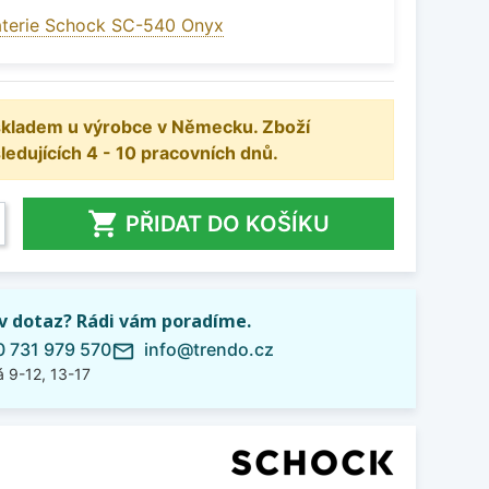
aterie Schock SC-540 Onyx
 skladem u výrobce v Německu. Zboží
dujících 4 - 10 pracovních dnů.

PŘIDAT DO KOŠÍKU
iv dotaz? Rádi vám poradíme.
 731 979 570
info@trendo.cz
mail_outline
 9-12, 13-17