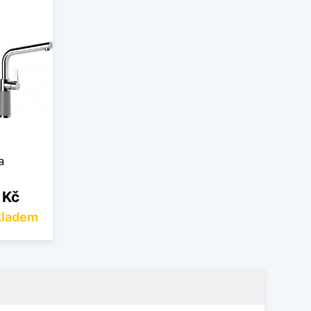
a
 Kč
kladem