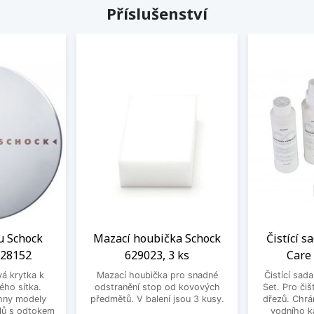
Příslušenství
u Schock
Mazací houbička Schock
Čistící s
628152
629023, 3 ks
Care
vá krytka k
Mazací houbička pro snadné
Čistící sad
ého sítka.
odstranění stop od kovových
Set. Pro čiš
hny modely
předmětů. V balení jsou 3 kusy.
dřezů. Chrá
lů s odtokem
vodního k