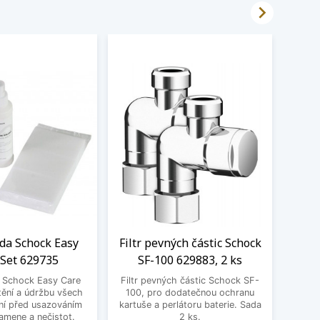

ada Schock Easy
Filtr pevných částic Schock
Čistí
 Set 629735
SF-100 629883, 2 ks
a Schock Easy Care
Filtr pevných částic Schock SF-
Čistí
tění a údržbu všech
100, pro dodatečnou ochranu
Pro o
ní před usazováním
kartuše a perlátoru baterie. Sada
bare
amene a nečistot.
2 ks.
ploch