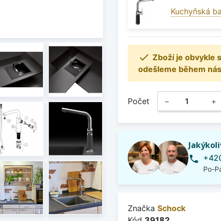
Kuchyňská b

Zboží je obvykle
odešleme během násle
Počet
−
+
Jakýkol
+420
phone
Po-Pá
Značka
Schock
Kód
39182