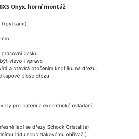
0XS Onyx, horní montáž
i třpytkami)
0 mm
d pracovní desku
být vlevo i vpravo
írá a otevírá otočením knoflíku na dřezu.
odkapové ploše dřezu
vory pro baterii a excentrické ovládání.
přesně ladí se dřezy Schock Cristalite)
odnímu řádu nebo tlakovému ohřívači)