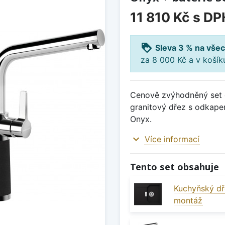
11 810 Kč
s DP
loyalty
Sleva 3 % na všec
za 8 000 Kč a v koší
Cenově zvýhodněný set d
granitový dřez s odkap
Onyx.
expand_more
Více informací
Tento set obsahuje
Kuchyňský dř
montáž