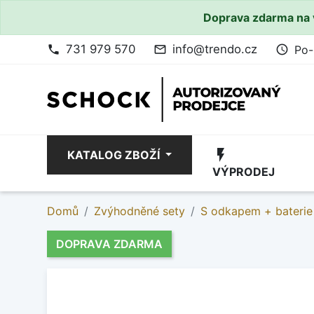
Doprava zdarma na 
731 979 570
info@trendo.cz
Po-
phone
mail_outline
access_time
flash_on
KATALOG ZBOŽÍ
VÝPRODEJ
Domů
Zvýhodněné sety
S odkapem + baterie
DOPRAVA ZDARMA