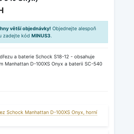
H
hny větší objednávky!
Objednejte alespoň
ku zadejte kód
MINUS3
.
řezu a baterie Schock S18-12 - obsahuje
em Manhattan D-100XS Onyx a baterii SC-540
ez Schock Manhattan D-100XS Onyx, horní