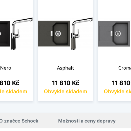
Nero
Asphalt
Crom
na
Cena
Cena
 810 Kč
11 810 Kč
11 810
le skladem
Obvykle skladem
Obvykle s
O značce Schock
Možnosti a ceny dopravy