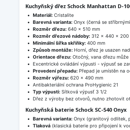
Kuchyňský dřez Schock Manhattan D-10
Materiál:
Cristalite
Barevná varianta:
Onyx (černá se stříbrným
Rozměr dřezu:
640 x 510 mm
Rozměr dřezové nádoby:
312 x 440 x 20
Minimální šířka skříňky:
400 mm
Způsob montáže:
Horní, dřez je usazen na
Orientace dřezu:
Otočný, vana dřezu může 
Excentrické ovládání výpusti - výpusť se zav
Provedení přepadu:
Přepad je umístěn na 
Rozměr výřezu:
620 x 490 mm
Antibakteriální ochrana ProHygienic 21
Typ výpusti:
Sítková výpusť 3 1/2
Dřez z výroby bez otvorů, nutno zhotovit ot
Kuchyňská baterie Schock SC-540 Onyx
Barevná varianta:
Onyx (granitový odlitek, 
Tlaková
(klasická baterie pro připojení k v