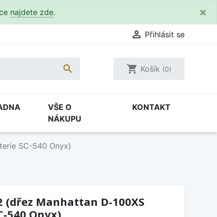
×
kce
najdete zde
.

Přihlásit se

shopping_cart
Košík
(0)
ADNA
VŠE O
KONTAKT
NÁKUPU
terie SC-540 Onyx)
12 (dřez Manhattan D-100XS
C-540 Onyx)