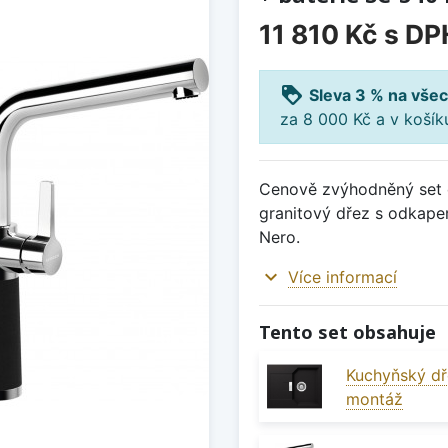
11 810 Kč
s DP
loyalty
Sleva 3 % na všec
za 8 000 Kč a v koší
Cenově zvýhodněný set d
granitový dřez s odkap
Nero.
expand_more
Více informací
Tento set obsahuje
Kuchyňský dř
montáž