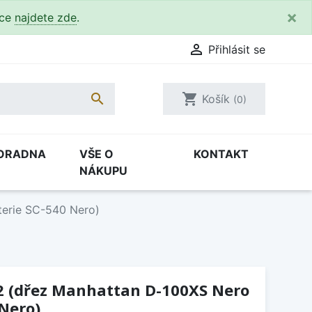
×
kce
najdete zde
.

Přihlásit se

shopping_cart
Košík
(0)
ORADNA
VŠE O
KONTAKT
NÁKUPU
terie SC-540 Nero)
12 (dřez Manhattan D-100XS Nero
 Nero)