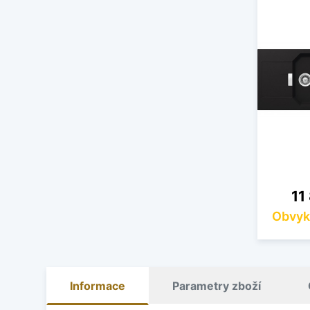
Ce
11
Obvyk
Informace
Parametry zboží