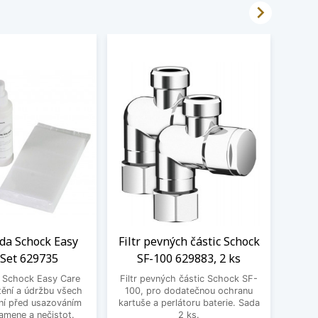

ada Schock Easy
Filtr pevných částic Schock
Čistí
 Set 629735
SF-100 629883, 2 ks
a Schock Easy Care
Filtr pevných částic Schock SF-
Čistí
tění a údržbu všech
100, pro dodatečnou ochranu
Pro o
ní před usazováním
kartuše a perlátoru baterie. Sada
bare
amene a nečistot.
2 ks.
ploch