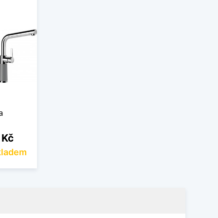
a
 Kč
kladem