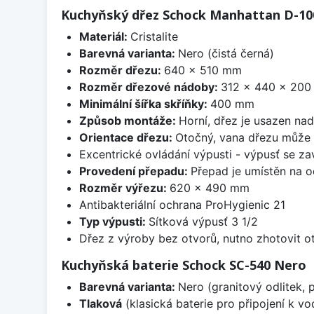
Kuchyňský dřez Schock Manhattan D-10
Materiál:
Cristalite
Barevná varianta:
Nero (čistá černá)
Rozměr dřezu:
640 x 510 mm
Rozměr dřezové nádoby:
312 x 440 x 20
Minimální šířka skříňky:
400 mm
Způsob montáže:
Horní, dřez je usazen na
Orientace dřezu:
Otočný, vana dřezu může 
Excentrické ovládání výpusti - výpusť se zav
Provedení přepadu:
Přepad je umístěn na 
Rozměr výřezu:
620 x 490 mm
Antibakteriální ochrana ProHygienic 21
Typ výpusti:
Sítková výpusť 3 1/2
Dřez z výroby bez otvorů, nutno zhotovit ot
Kuchyňská baterie Schock SC-540 Nero
Barevná varianta:
Nero (granitový odlitek, 
Tlaková
(klasická baterie pro připojení k v