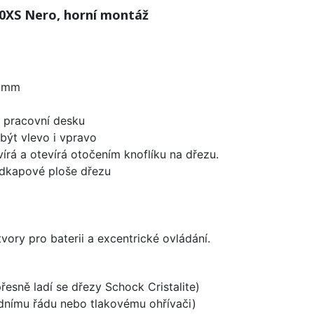
0XS Nero, horní montáž
0 mm
d pracovní desku
být vlevo i vpravo
írá a otevírá otočením knoflíku na dřezu.
odkapové ploše dřezu
vory pro baterii a excentrické ovládání.
přesně ladí se dřezy Schock Cristalite)
odnímu řádu nebo tlakovému ohřívači)