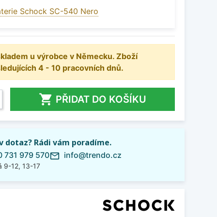
terie Schock SC-540 Nero
 skladem u výrobce v Německu. Zboží
dujících 4 - 10 pracovních dnů.

PŘIDAT DO KOŠÍKU
iv dotaz? Rádi vám poradíme.
 731 979 570
info@trendo.cz
mail_outline
 9-12, 13-17