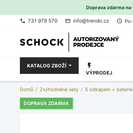
Doprava zdarma na 
731 979 570
info@trendo.cz
Po-
phone
mail_outline
access_time
flash_on
KATALOG ZBOŽÍ
VÝPRODEJ
Domů
Zvýhodněné sety
S odkapem + baterie
DOPRAVA ZDARMA