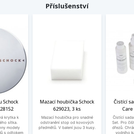
Příslušenství
u Schock
Mazací houbička Schock
Čistící s
628152
629023, 3 ks
Care
vá krytka k
Mazací houbička pro snadné
Čistící sad
ého sítka.
odstranění stop od kovových
Set. Pro čiš
hny modely
předmětů. V balení jsou 3 kusy.
dřezů. Chrá
lů s odtokem
vodního k