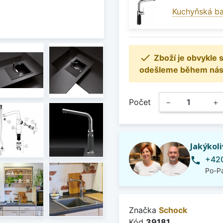
Kuchyňská ba

Zboží je obvykle
odešleme během násle
Počet
−
+
Jakýkol
+420
phone
Po-Pá
Značka
Schock
Kód
39181