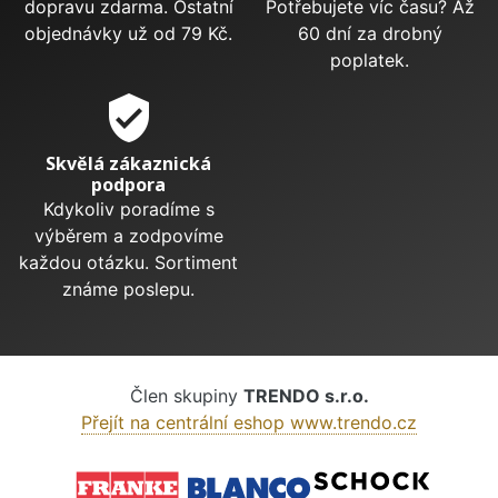
dopravu zdarma. Ostatní
Potřebujete víc času? Až
objednávky už od 79 Kč.
60 dní za drobný
poplatek.
verified_user
Skvělá zákaznická
podpora
Kdykoliv poradíme s
výběrem a zodpovíme
každou otázku. Sortiment
známe poslepu.
Člen skupiny
TRENDO s.r.o.
Přejít na centrální eshop www.trendo.cz