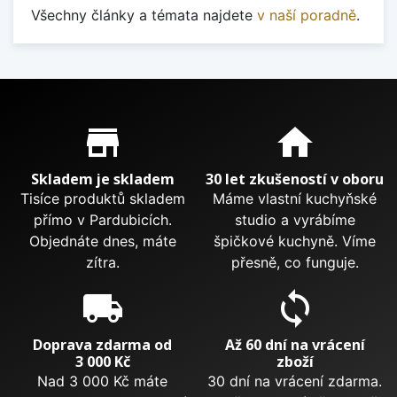
Všechny články a témata najdete
v naší poradně
.
Proč nakupovat u nás?
store_mall_directory
home
Skladem je skladem
30 let zkušeností v oboru
Tisíce produktů skladem
Máme vlastní kuchyňské
přímo v Pardubicích.
studio a vyrábíme
Objednáte dnes, máte
špičkové kuchyně. Víme
zítra.
přesně, co funguje.
local_shipping
sync
Doprava zdarma od
Až 60 dní na vrácení
3 000 Kč
zboží
Nad 3 000 Kč máte
30 dní na vrácení zdarma.