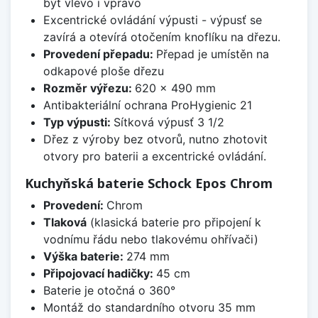
být vlevo i vpravo
Excentrické ovládání výpusti - výpusť se
zavírá a otevírá otočením knoflíku na dřezu.
Provedení přepadu:
Přepad je umístěn na
odkapové ploše dřezu
Rozměr výřezu:
620 x 490 mm
Antibakteriální ochrana ProHygienic 21
Typ výpusti:
Sítková výpusť 3 1/2
Dřez z výroby bez otvorů, nutno zhotovit
otvory pro baterii a excentrické ovládání.
Kuchyňská baterie Schock Epos Chrom
Provedení:
Chrom
Tlaková
(klasická baterie pro připojení k
vodnímu řádu nebo tlakovému ohřívači)
Výška baterie:
274 mm
Připojovací hadičky:
45 cm
Baterie je otočná o 360°
Montáž do standardního otvoru 35 mm