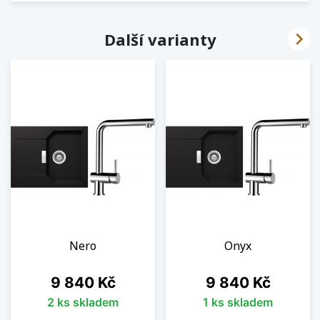

Další varianty
Nero
Onyx
Cena
Cena
9 840 Kč
9 840 Kč
2 ks skladem
1 ks skladem