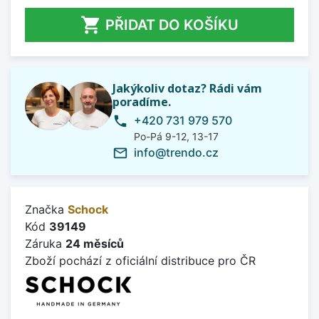

PŘIDAT DO KOŠÍKU
Jakýkoliv dotaz? Rádi vám
poradíme.
+420 731 979 570
phone
Po-Pá 9-12, 13-17
info@trendo.cz
mail_outline
Značka
Schock
Kód
39149
Záruka
24 měsíců
Zboží pochází z oficiální distribuce pro ČR