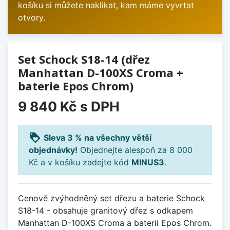
košíku si můžete naklikat, kam máme vyvrtat
otvory.
Set Schock S18-14 (dřez
Manhattan D-100XS Croma +
baterie Epos Chrom)
9 840 Kč
s DPH
loyalty
Sleva 3 % na všechny větší
objednávky!
Objednejte alespoň za 8 000
Kč a v košíku zadejte kód
MINUS3
.
Cenově zvýhodněný set dřezu a baterie Schock
S18-14 - obsahuje granitový dřez s odkapem
Manhattan D-100XS Croma a baterii Epos Chrom.