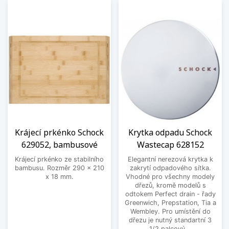
Krájecí prkénko Schock
Krytka odpadu Schock
629052, bambusové
Wastecap 628152
Krájecí prkénko ze stabilního
Elegantní nerezová krytka k
bambusu. Rozměr 290 x 210
zakrytí odpadového sítka.
x 18 mm.
Vhodné pro všechny modely
dřezů, kromě modelů s
odtokem Perfect drain - řady
Greenwich, Prepstation, Tia a
Wembley. Pro umístění do
dřezu je nutný standartní 3
1/2 palcový...