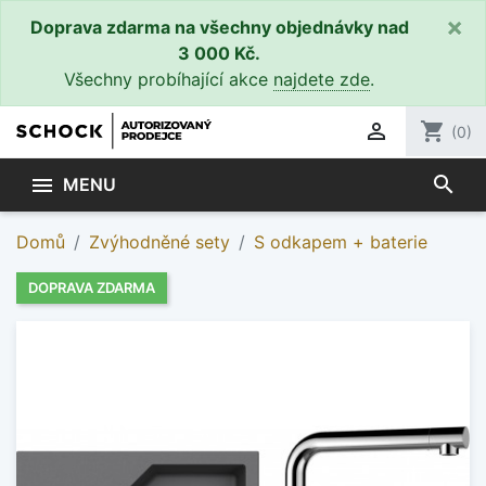
×
Doprava zdarma na všechny objednávky nad
3 000 Kč.
Všechny probíhající akce
najdete zde
.

shopping_cart
(0)
search

MENU
Domů
Zvýhodněné sety
S odkapem + baterie
DOPRAVA ZDARMA