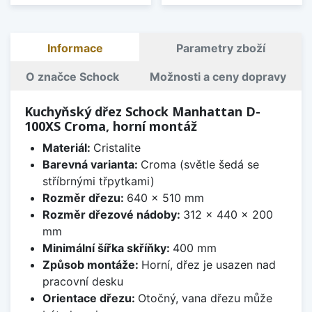
Informace
Parametry zboží
O značce Schock
Možnosti a ceny dopravy
Kuchyňský dřez Schock Manhattan D-
100XS Croma, horní montáž
Materiál:
Cristalite
Barevná varianta:
Croma (světle šedá se
stříbrnými třpytkami)
Rozměr dřezu:
640 x 510 mm
Rozměr dřezové nádoby:
312 x 440 x 200
mm
Minimální šířka skříňky:
400 mm
Způsob montáže:
Horní, dřez je usazen nad
pracovní desku
Orientace dřezu:
Otočný, vana dřezu může