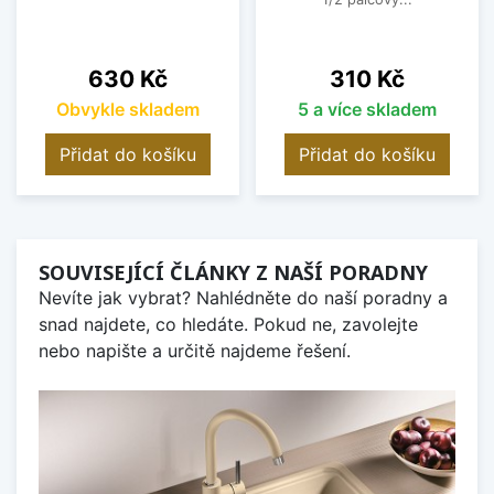
Cena
Cena
630 Kč
310 Kč
Obvykle skladem
5 a více skladem
Přidat do košíku
Přidat do košíku
SOUVISEJÍCÍ ČLÁNKY Z NAŠÍ PORADNY
Nevíte jak vybrat? Nahlédněte do naší poradny a
snad najdete, co hledáte. Pokud ne, zavolejte
nebo napište a určitě najdeme řešení.