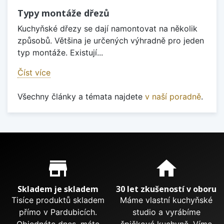
Typy montáže dřezů
Kuchyňské dřezy se dají namontovat na několik
způsobů. Většina je určených výhradně pro jeden
typ montáže. Existují...
Číst více
Všechny články a témata najdete
v naší poradně
.
Proč nakupovat u nás?
store_mall_directory
home
Skladem je skladem
30 let zkušeností v oboru
Tisíce produktů skladem
Máme vlastní kuchyňské
přímo v Pardubicích.
studio a vyrábíme
Objednáte dnes, máte
špičkové kuchyně. Víme