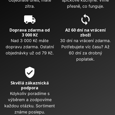
zítra.
přesně, co funguje.
local_shipping
sync
Doprava zdarma od
Až 60 dní na vrácení
3 000 Kč
zboží
Nad 3 000 Kč máte
30 dní na vrácení zdarma.
dopravu zdarma. Ostatní
Potřebujete víc času? Až
objednávky už od 79 Kč.
60 dní za drobný
poplatek.
verified_user
Skvělá zákaznická
podpora
Kdykoliv poradíme s
výběrem a zodpovíme
každou otázku. Sortiment
známe poslepu.