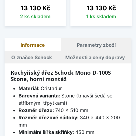
Cena
Cena
13 130 Kč
13 130 Kč
2 ks skladem
1 ks skladem
Informace
Parametry zboží
O značce Schock
Možnosti a ceny dopravy
Kuchyňský dřez Schock Mono D-100S
Stone, horní montáž
Materiál:
Cristadur
Barevná varianta:
Stone (tmavší šedá se
stříbrnými třpytkami)
Rozměr dřezu:
740 x 510 mm
Rozměr dřezové nádoby:
340 x 440 x 200
mm
Minimální šířka skříňky:
450 mm