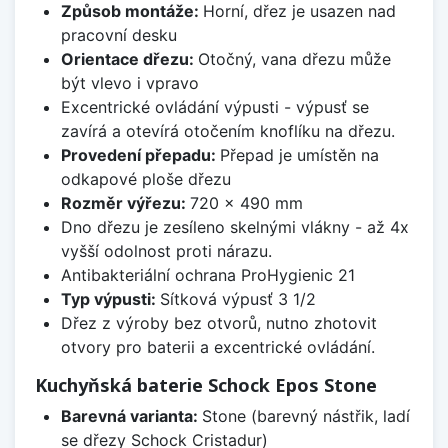
Způsob montáže:
Horní, dřez je usazen nad
pracovní desku
Orientace dřezu:
Otočný, vana dřezu může
být vlevo i vpravo
Excentrické ovládání výpusti - výpusť se
zavírá a otevírá otočením knoflíku na dřezu.
Provedení přepadu:
Přepad je umístěn na
odkapové ploše dřezu
Rozměr výřezu:
720 x 490 mm
Dno dřezu je zesíleno skelnými vlákny - až 4x
vyšší odolnost proti nárazu.
Antibakteriální ochrana ProHygienic 21
Typ výpusti:
Sítková výpusť 3 1/2
Dřez z výroby bez otvorů, nutno zhotovit
otvory pro baterii a excentrické ovládání.
Kuchyňská baterie Schock Epos Stone
Barevná varianta:
Stone (barevný nástřik, ladí
se dřezy Schock Cristadur)