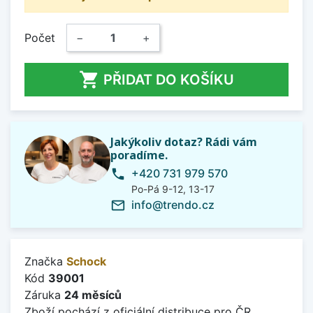
Počet
−
+

PŘIDAT DO KOŠÍKU
Jakýkoliv dotaz? Rádi vám
poradíme.
+420 731 979 570
phone
Po-Pá 9-12, 13-17
info@trendo.cz
mail_outline
Značka
Schock
Kód
39001
Záruka
24 měsíců
Zboží pochází z oficiální distribuce pro ČR