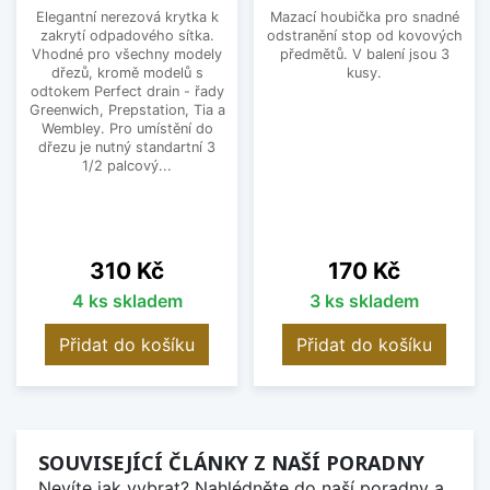
Elegantní nerezová krytka k
Mazací houbička pro snadné
zakrytí odpadového sítka.
odstranění stop od kovových
Vhodné pro všechny modely
předmětů. V balení jsou 3
dřezů, kromě modelů s
kusy.
odtokem Perfect drain - řady
Greenwich, Prepstation, Tia a
Wembley. Pro umístění do
dřezu je nutný standartní 3
1/2 palcový...
Cena
Cena
310 Kč
170 Kč
4 ks skladem
3 ks skladem
Přidat do košíku
Přidat do košíku
SOUVISEJÍCÍ ČLÁNKY Z NAŠÍ PORADNY
Nevíte jak vybrat? Nahlédněte do naší poradny a