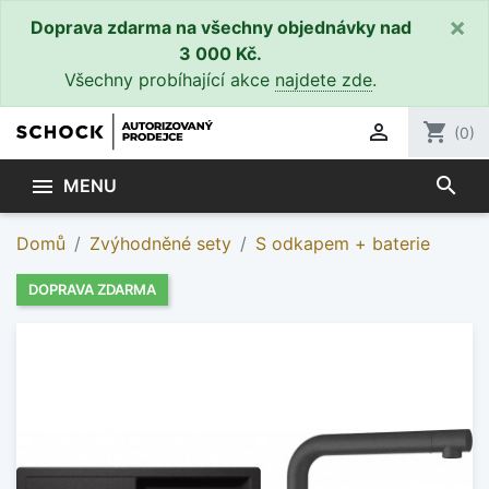
×
Doprava zdarma na všechny objednávky nad
3 000 Kč.
Všechny probíhající akce
najdete zde
.

shopping_cart
(0)
search

MENU
Domů
Zvýhodněné sety
S odkapem + baterie
DOPRAVA ZDARMA