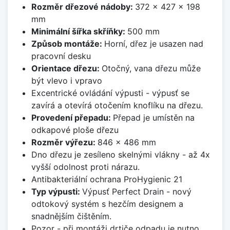
Rozměr dřezové nádoby:
372 x 427 x 198
mm
Minimální šířka skříňky:
500 mm
Způsob montáže:
Horní, dřez je usazen nad
pracovní desku
Orientace dřezu:
Otočný, vana dřezu může
být vlevo i vpravo
Excentrické ovládání výpusti - výpusť se
zavírá a otevírá otočením knoflíku na dřezu.
Provedení přepadu:
Přepad je umístěn na
odkapové ploše dřezu
Rozměr výřezu:
846 x 486 mm
Dno dřezu je zesíleno skelnými vlákny - až 4x
vyšší odolnost proti nárazu.
Antibakteriální ochrana ProHygienic 21
Typ výpusti:
Výpusť Perfect Drain - nový
odtokový systém s hezčím designem a
snadnějším čištěním.
Pozor - při montáži drtiče odpadu je nutno