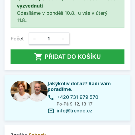
vyzvednutí
Odesíláme v pondělí 10.8., u vás v úterý
11.8..
Počet
−
+

PŘIDAT DO KOŠÍKU
Jakýkoliv dotaz? Rádi vám
poradíme.
+420 731 979 570
phone
Po-Pá 9-12, 13-17
info@trendo.cz
mail_outline
Značka
Schock