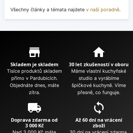
Všechny články a témata najdete
v naší poradně
.
Proč nakupovat u nás?
store_mall_directory
home
Skladem je skladem
30 let zkušeností v oboru
Tisíce produktů skladem
Máme vlastní kuchyňské
přímo v Pardubicích.
studio a vyrábíme
Objednáte dnes, máte
špičkové kuchyně. Víme
zítra.
přesně, co funguje.
local_shipping
sync
Doprava zdarma od
Až 60 dní na vrácení
3 000 Kč
zboží
Nad 3 000 Kč máte
30 dní na vrácení zdarma.