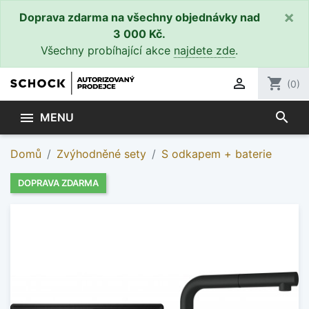
×
Doprava zdarma na všechny objednávky nad
3 000 Kč.
Všechny probíhající akce
najdete zde
.

shopping_cart
(0)
search

MENU
Domů
Zvýhodněné sety
S odkapem + baterie
DOPRAVA ZDARMA