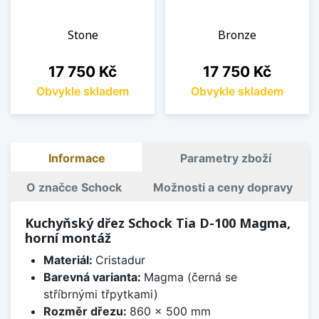
Stone
Bronze
Cena
Cena
17 750 Kč
17 750 Kč
Obvykle skladem
Obvykle skladem
Informace
Parametry zboží
O značce Schock
Možnosti a ceny dopravy
Kuchyňský dřez Schock Tia D-100 Magma,
horní montáž
Materiál:
Cristadur
Barevná varianta:
Magma (černá se
stříbrnými třpytkami)
Rozměr dřezu:
860 x 500 mm