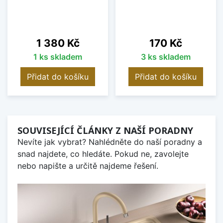
Cena
Cena
1 380 Kč
170 Kč
1 ks skladem
3 ks skladem
Přidat do košíku
Přidat do košíku
SOUVISEJÍCÍ ČLÁNKY Z NAŠÍ PORADNY
Nevíte jak vybrat? Nahlédněte do naší poradny a
snad najdete, co hledáte. Pokud ne, zavolejte
nebo napište a určitě najdeme řešení.