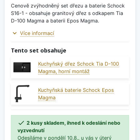
Cenově zvýhodněný set dřezu a baterie Schock
S16-1 - obsahuje granitový dřez s odkapem Tia
D-100 Magma a baterii Epos Magma.
expand_more
Více informací
Tento set obsahuje
Kuchyňský dřez Schock Tia D-100
Magma, horní montáž
Kuchyňská baterie Schock Epos
Magma

2 kusy skladem, ihned k odeslání nebo
vyzvednutí
Odesíláme v pondělí 10.8., u vás v úterý