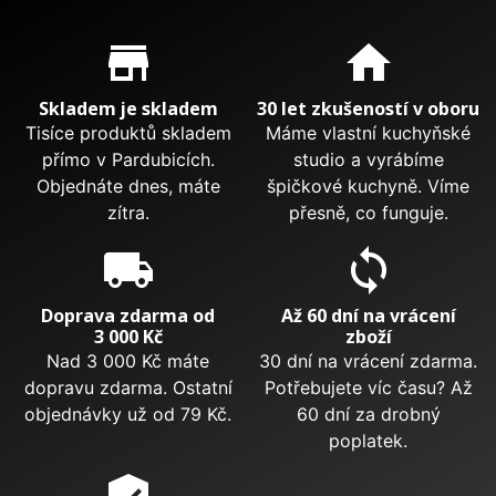
Proč nakupovat u nás?
store_mall_directory
home
Skladem je skladem
30 let zkušeností v oboru
Tisíce produktů skladem
Máme vlastní kuchyňské
přímo v Pardubicích.
studio a vyrábíme
Objednáte dnes, máte
špičkové kuchyně. Víme
zítra.
přesně, co funguje.
local_shipping
sync
Doprava zdarma od
Až 60 dní na vrácení
3 000 Kč
zboží
Nad 3 000 Kč máte
30 dní na vrácení zdarma.
dopravu zdarma. Ostatní
Potřebujete víc času? Až
objednávky už od 79 Kč.
60 dní za drobný
poplatek.