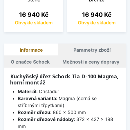
Cena
Cena
16 940 Kč
16 940 Kč
Obvykle skladem
Obvykle skladem
Informace
Parametry zboží
O značce Schock
Možnosti a ceny dopravy
Kuchyňský dřez Schock Tia D-100 Magma,
horní montáž
Materiál:
Cristadur
Barevná varianta:
Magma (černá se
stříbrnými třpytkami)
Rozměr dřezu:
860 x 500 mm
Rozměr dřezové nádoby:
372 x 427 x 198
mm