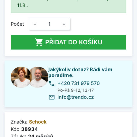
11.8..
Počet
−
+

PŘIDAT DO KOŠÍKU
Jakýkoliv dotaz? Rádi vám
poradíme.
+420 731 979 570
phone
Po-Pá 9-12, 13-17
info@trendo.cz
mail_outline
Značka
Schock
Kód
38934
Záruka
24 měsíců