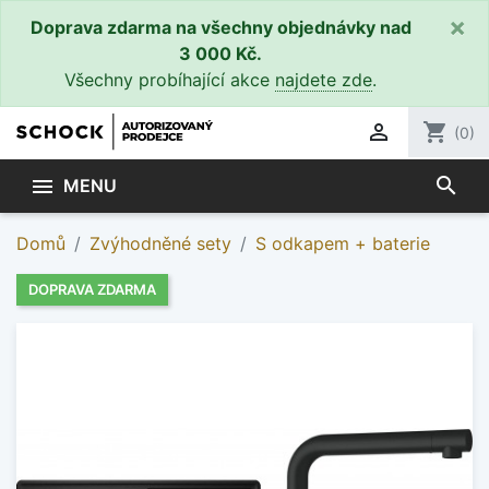
×
Doprava zdarma na všechny objednávky nad
3 000 Kč.
Všechny probíhající akce
najdete zde
.

shopping_cart
(0)
search

MENU
Domů
Zvýhodněné sety
S odkapem + baterie
DOPRAVA ZDARMA