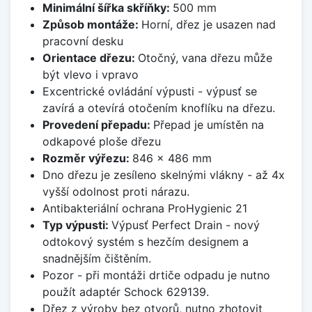
Minimální šířka skříňky:
500 mm
Způsob montáže:
Horní, dřez je usazen nad
pracovní desku
Orientace dřezu:
Otočný, vana dřezu může
být vlevo i vpravo
Excentrické ovládání výpusti - výpusť se
zavírá a otevírá otočením knoflíku na dřezu.
Provedení přepadu:
Přepad je umístěn na
odkapové ploše dřezu
Rozměr výřezu:
846 x 486 mm
Dno dřezu je zesíleno skelnými vlákny - až 4x
vyšší odolnost proti nárazu.
Antibakteriální ochrana ProHygienic 21
Typ výpusti:
Výpusť Perfect Drain - nový
odtokový systém s hezčím designem a
snadnějším čištěním.
Pozor - při montáži drtiče odpadu je nutno
použít adaptér Schock 629139.
Dřez z výroby bez otvorů, nutno zhotovit