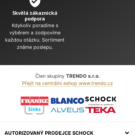
verified_user
Skvělá zákaznická
podpora
Kdykoliv poradíme s
výběrem a zodpovíme
každou otázku. Sortiment
známe poslepu.
Člen skupiny
TRENDO s.r.o.
Přejít na centrální eshop www.trendo.cz
AUTORIZOVANÝ PRODEJCE SCHOCK