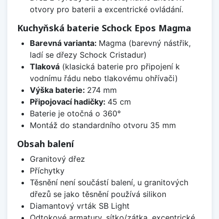
otvory pro baterii a excentrické ovládání.
Kuchyňská baterie Schock Epos Magma
Barevná varianta:
Magma (barevný nástřik,
ladí se dřezy Schock Cristadur)
Tlaková
(klasická baterie pro připojení k
vodnímu řádu nebo tlakovému ohřívači)
Výška baterie:
274 mm
Připojovací hadičky:
45 cm
Baterie je otočná o 360°
Montáž do standardního otvoru 35 mm
Obsah balení
Granitový dřez
Příchytky
Těsnění není součástí balení, u granitových
dřezů se jako těsnění používá silikon
Diamantový vrták SB Light
Odtokové armatury, sítko/zátka, excentrické