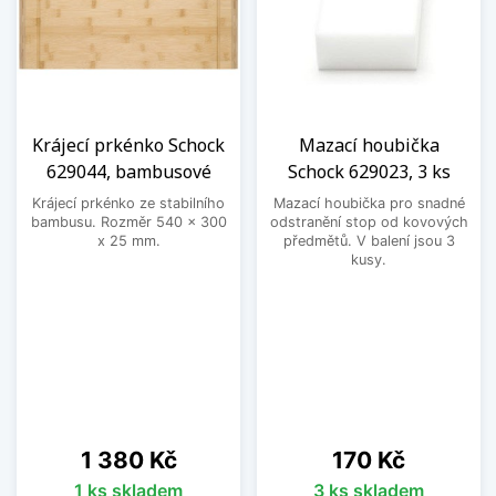
Krájecí prkénko Schock
Mazací houbička
629044, bambusové
Schock 629023, 3 ks
Krájecí prkénko ze stabilního
Mazací houbička pro snadné
bambusu. Rozměr 540 x 300
odstranění stop od kovových
x 25 mm.
předmětů. V balení jsou 3
kusy.
Cena
Cena
1 380 Kč
170 Kč
1 ks skladem
3 ks skladem