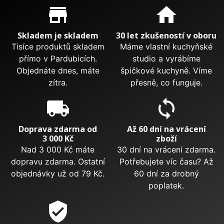
Proč nakupovat u nás?
store_mall_directory
home
Skladem je skladem
30 let zkušeností v oboru
Tisíce produktů skladem
Máme vlastní kuchyňské
přímo v Pardubicích.
studio a vyrábíme
Objednáte dnes, máte
špičkové kuchyně. Víme
zítra.
přesně, co funguje.
local_shipping
sync
Doprava zdarma od
Až 60 dní na vrácení
3 000 Kč
zboží
Nad 3 000 Kč máte
30 dní na vrácení zdarma.
dopravu zdarma. Ostatní
Potřebujete víc času? Až
objednávky už od 79 Kč.
60 dní za drobný
poplatek.
verified_user