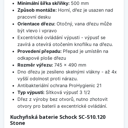
Minimální šířka skříňky:
500 mm
Způsob montáže:
Horní, dřez je usazen nad
pracovní desku
Orientace dřezu:
Otočný, vana dřezu může
být vlevo i vpravo
Excentrické ovládání výpusti - výpusť se
zavírá a otevírá otočením knoflíku na dřezu.
Provedení přepadu:
Přepad je umístěn na
odkapové ploše dřezu
Rozměr výřezu:
745 x 490 mm
Dno dřezu je zesíleno skelnými vlákny - až 4x
vyšší odolnost proti nárazu.
Antibakteriální ochrana ProHygienic 21
Typ výpusti:
Sítková výpusť 3 1/2
Dřez z výroby bez otvorů, nutno zhotovit
otvory pro baterii a excentrické ovládání.
Kuchyňská baterie Schock SC-510.120
Stone