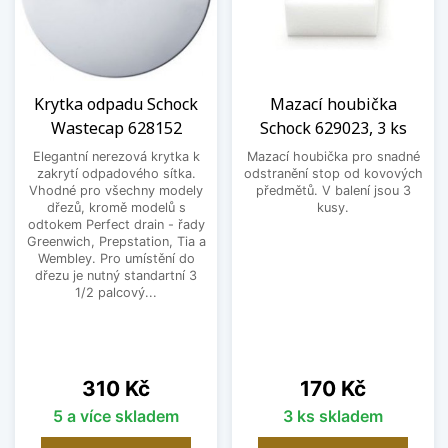
Krytka odpadu Schock
Mazací houbička
Wastecap 628152
Schock 629023, 3 ks
Elegantní nerezová krytka k
Mazací houbička pro snadné
zakrytí odpadového sítka.
odstranění stop od kovových
Vhodné pro všechny modely
předmětů. V balení jsou 3
dřezů, kromě modelů s
kusy.
odtokem Perfect drain - řady
Greenwich, Prepstation, Tia a
Wembley. Pro umístění do
dřezu je nutný standartní 3
1/2 palcový...
Cena
Cena
310 Kč
170 Kč
5 a více skladem
3 ks skladem