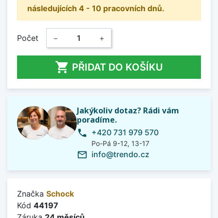
následujících 4 - 10 pracovních dnů.
Počet
−
+

PŘIDAT DO KOŠÍKU
Jakýkoliv dotaz? Rádi vám
poradíme.
+420 731 979 570
phone
Po-Pá 9-12, 13-17
info@trendo.cz
mail_outline
Značka
Schock
Kód
44197
Záruka
24 měsíců