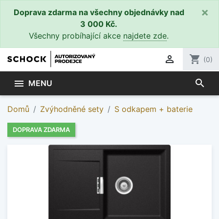
×
Doprava zdarma na všechny objednávky nad
3 000 Kč.
Všechny probíhající akce
najdete zde
.

shopping_cart
(0)
search

MENU
Domů
Zvýhodněné sety
S odkapem + baterie
DOPRAVA ZDARMA