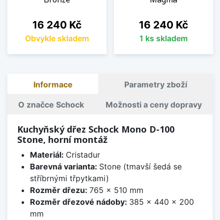
Cena
Cena
16 240 Kč
16 240 Kč
Obvykle skladem
1 ks skladem
Informace
Parametry zboží
O značce Schock
Možnosti a ceny dopravy
Kuchyňský dřez Schock Mono D-100
Stone, horní montáž
Materiál:
Cristadur
Barevná varianta:
Stone (tmavší šedá se
stříbrnými třpytkami)
Rozměr dřezu:
765 x 510 mm
Rozměr dřezové nádoby:
385 x 440 x 200
mm