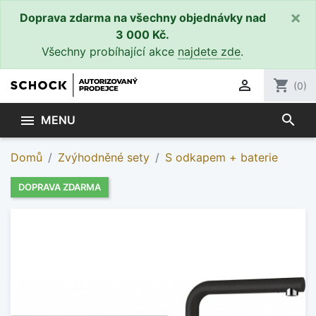
×
Doprava zdarma na všechny objednávky nad
3 000 Kč.
Všechny probíhající akce
najdete zde
.

shopping_cart
(0)
search

MENU
Domů
Zvýhodněné sety
S odkapem + baterie
DOPRAVA ZDARMA