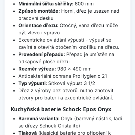
Minimální šířka skříňky:
600 mm
Způsob montáže:
Horní, dřez je usazen nad
pracovní desku
Orientace dřezu:
Otočný, vana dřezu může
být vlevo i vpravo
Excentrické ovládání výpusti - výpusť se
zavírá a otevírá otočením knoflíku na dřezu.
Provedení přepadu:
Přepad je umístěn na
odkapové ploše dřezu
Rozměr výřezu:
980 x 490 mm
Antibakteriální ochrana ProHygienic 21
Typ výpusti:
Sítková výpusť 3 1/2
Dřez z výroby bez otvorů, nutno zhotovit
otvory pro baterii a excentrické ovládání.
Kuchyňská baterie Schock Epos Onyx
Barevná varianta:
Onyx (barevný nástřik, ladí
se dřezy Schock Cristalite)
Tlaková
(klasická baterie pro připojení k