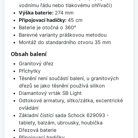
vodnímu řádu nebo tlakovému ohřívači)
Výška baterie:
274 mm
Připojovací hadičky:
45 cm
Baterie je otočná o 360°
Barevné varianty práškovou metodou
Montáž do standardního otvoru 35 mm
Obsah balení
Granitový dřez
Příchytky
Těsnění není součástí balení, u granitových
dřezů se jako těsnění používá silikon
Diamantový vrták SB Light
Odtokové armatury, sítko/zátka, excentrické
ovládání
Základní čistící sada Schock 629093 -
tablety, balzám, ubrousky, houbička
Dřezová baterie
Připojovací hadičky