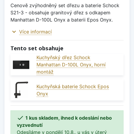
Cenově zvýhodněný set dřezu a baterie Schock
S21-3 - obsahuje granitový dřez s odkapem
Manhattan D-100L Onyx a baterii Epos Onyx.
expand_more
Více informací
Tento set obsahuje
Kuchyňský dřez Schock
Manhattan D-100L Onyx, horní
montáž
Kuchyňská baterie Schock Epos
Onyx

1 kus skladem, ihned k odeslání nebo
vyzvednutí
Odesíláme v pondělí 10.8., u vás v úterý