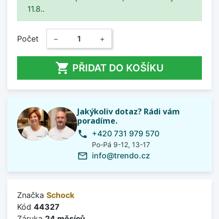
11.8..
Počet
−
+

PŘIDAT DO KOŠÍKU
Jakýkoliv dotaz? Rádi vám
poradíme.
+420 731 979 570
phone
Po-Pá 9-12, 13-17
info@trendo.cz
mail_outline
Značka
Schock
Kód
44327
Záruka
24 měsíců