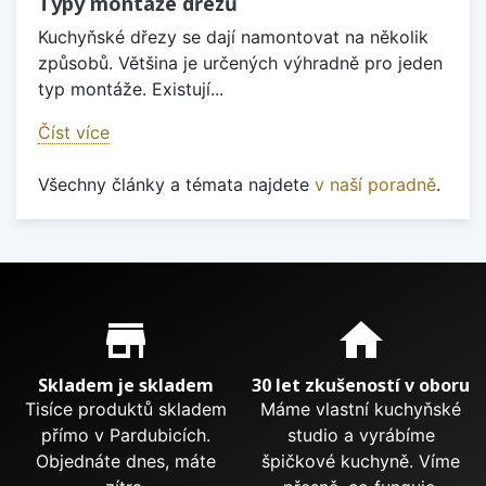
Typy montáže dřezů
Kuchyňské dřezy se dají namontovat na několik
způsobů. Většina je určených výhradně pro jeden
typ montáže. Existují...
Číst více
Všechny články a témata najdete
v naší poradně
.
Proč nakupovat u nás?
store_mall_directory
home
Skladem je skladem
30 let zkušeností v oboru
Tisíce produktů skladem
Máme vlastní kuchyňské
přímo v Pardubicích.
studio a vyrábíme
Objednáte dnes, máte
špičkové kuchyně. Víme