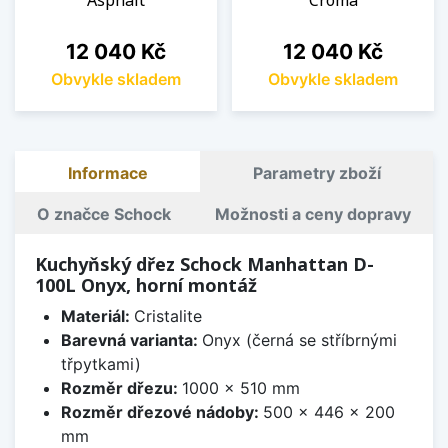
Asphalt
Croma
Cena
Cena
12 040 Kč
12 040 Kč
Obvykle skladem
Obvykle skladem
Informace
Parametry zboží
O značce Schock
Možnosti a ceny dopravy
Kuchyňský dřez Schock Manhattan D-
100L Onyx, horní montáž
Materiál:
Cristalite
Barevná varianta:
Onyx (černá se stříbrnými
třpytkami)
Rozměr dřezu:
1000 x 510 mm
Rozměr dřezové nádoby:
500 x 446 x 200
mm