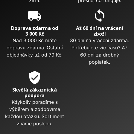
zítra.
přesně, co funguje.
local_shipping
sync
Doprava zdarma od
Až 60 dní na vrácení
3 000 Kč
zboží
Nad 3 000 Kč máte
30 dní na vrácení zdarma.
dopravu zdarma. Ostatní
Potřebujete víc času? Až
objednávky už od 79 Kč.
60 dní za drobný
poplatek.
verified_user
Skvělá zákaznická
podpora
Kdykoliv poradíme s
výběrem a zodpovíme
každou otázku. Sortiment
známe poslepu.