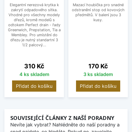
Elegantní nerezová krytka k
Mazací houbička pro snadné
zakrytí odpadového sítka.
odstranění stop od kovových
Vhodné pro všechny modely
předmětů. V balení jsou 3
dřezů, kromě modelů s
kusy.
odtokem Perfect drain - řady
Greenwich, Prepstation, Tia a
Wembley. Pro umístění do
dřezu je nutný standartní 3
1/2 palcový...
Cena
Cena
310 Kč
170 Kč
4 ks skladem
3 ks skladem
Přidat do košíku
Přidat do košíku
SOUVISEJÍCÍ ČLÁNKY Z NAŠÍ PORADNY
Nevíte jak vybrat? Nahlédněte do naší poradny a
snad najdete, co hledáte. Pokud ne, zavolejte