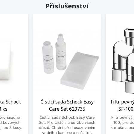
Příslušenství
ka Schock
Čistící sada Schock Easy
Filtr pevn
3 ks
Care Set 629735
SF-100
pro snadné
Čistící sada Schock Easy Care
Filtr pevnýc
od kovových
Set. Pro čištění a údržbu všech
100, pro d
 jsou 3 kusy.
dřezů. Chrání před usazováním
kartuše a per
vodního kamene a nečistot.