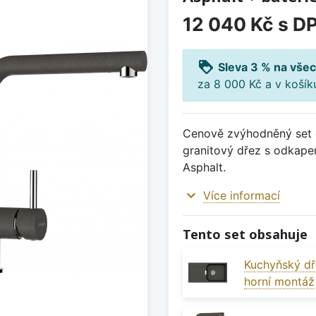
12 040 Kč
s D
loyalty
Sleva 3 % na všec
za 8 000 Kč a v koší
Cenově zvýhodněný set d
granitový dřez s odkape
Asphalt.
expand_more
Více informací
Tento set obsahuje
Kuchyňský dř
horní montáž