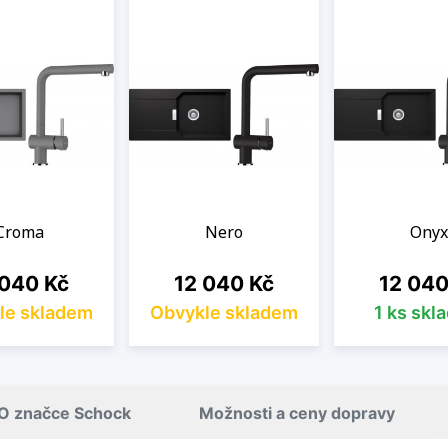
Croma
Nero
Onyx
a
Cena
Cena
 040 Kč
12 040 Kč
12 040
le skladem
Obvykle skladem
1 ks skl
O značce Schock
Možnosti a ceny dopravy