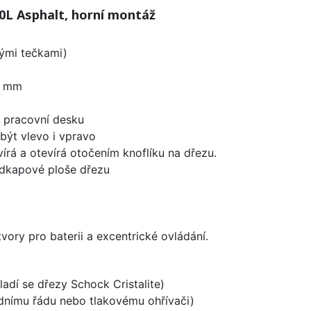
L Asphalt, horní montáž
lými tečkami)
0 mm
d pracovní desku
být vlevo i vpravo
írá a otevírá otočením knoflíku na dřezu.
odkapové ploše dřezu
vory pro baterii a excentrické ovládání.
ladí se dřezy Schock Cristalite)
odnímu řádu nebo tlakovému ohřívači)