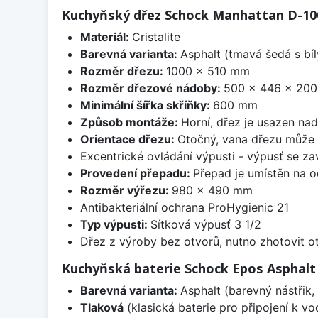
Kuchyňský dřez Schock Manhattan D-100
Materiál:
Cristalite
Barevná varianta:
Asphalt (tmavá šedá s bí
Rozměr dřezu:
1000 x 510 mm
Rozměr dřezové nádoby:
500 x 446 x 20
Minimální šířka skříňky:
600 mm
Způsob montáže:
Horní, dřez je usazen na
Orientace dřezu:
Otočný, vana dřezu může 
Excentrické ovládání výpusti - výpusť se zav
Provedení přepadu:
Přepad je umístěn na 
Rozměr výřezu:
980 x 490 mm
Antibakteriální ochrana ProHygienic 21
Typ výpusti:
Sítková výpusť 3 1/2
Dřez z výroby bez otvorů, nutno zhotovit ot
Kuchyňská baterie Schock Epos Asphalt
Barevná varianta:
Asphalt (barevný nástřik, 
Tlaková
(klasická baterie pro připojení k v