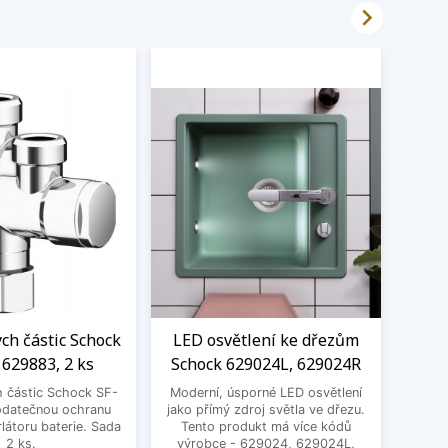

ých částic Schock
LED osvětlení ke dřezům
Čistí
 629883, 2 ks
Schock 629024L, 629024R
h částic Schock SF-
Moderní, úsporné LED osvětlení
Čistí
odatečnou ochranu
jako přímý zdroj světla ve dřezu.
Pro o
látoru baterie. Sada
Tento produkt má více kódů
bare
2 ks.
výrobce - 629024, 629024L,
ploch