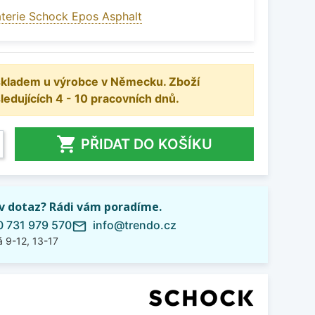
terie Schock Epos Asphalt
 skladem u výrobce v Německu. Zboží
dujících 4 - 10 pracovních dnů.

PŘIDAT DO KOŠÍKU
iv dotaz? Rádi vám poradíme.
 731 979 570
info@trendo.cz
mail_outline
 9-12, 13-17