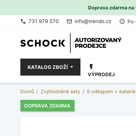
Doprava zdarma na 
731 979 570
info@trendo.cz
Po-
phone
mail_outline
access_time
flash_on
KATALOG ZBOŽÍ
VÝPRODEJ
Domů
Zvýhodněné sety
S odkapem + baterie
DOPRAVA ZDARMA