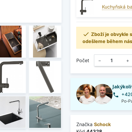
Kuchyňská ba

Zboží je obvykle
odešleme během násle
Počet
−
+
Jakýkol
+420
phone
Po-Pá
Značka
Schock
Kód
44328