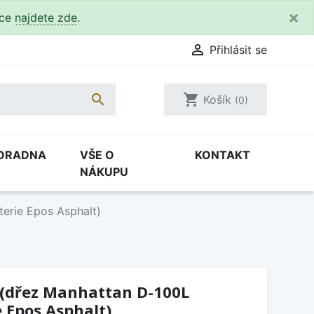
×
kce
najdete zde
.

Přihlásit se

shopping_cart
Košík
(0)
ORADNA
VŠE O
KONTAKT
NÁKUPU
erie Epos Asphalt)
 (dřez Manhattan D-100L
e Epos Asphalt)