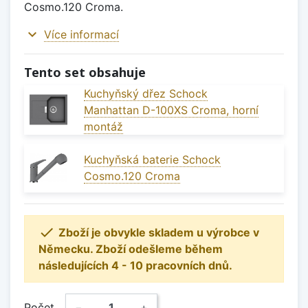
Cosmo.120 Croma.
expand_more
Více informací
Tento set obsahuje
Kuchyňský dřez Schock
Manhattan D-100XS Croma, horní
montáž
Kuchyňská baterie Schock
Cosmo.120 Croma

Zboží je obvykle skladem u výrobce v
Německu. Zboží odešleme během
následujících 4 - 10 pracovních dnů.
Počet
−
+