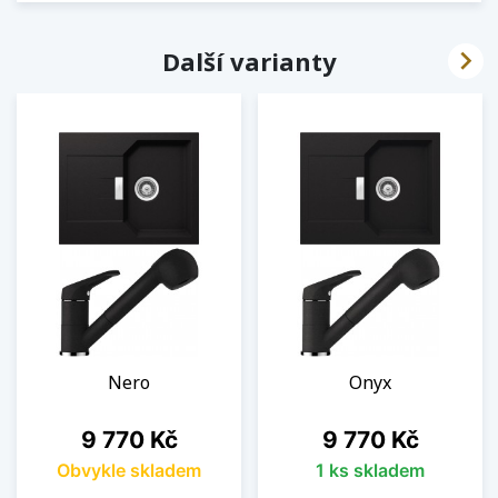

Další varianty
Nero
Onyx
Cena
Cena
9 770 Kč
9 770 Kč
Obvykle skladem
1 ks skladem