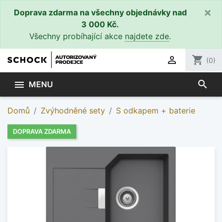
×
Doprava zdarma na všechny objednávky nad
3 000 Kč.
Všechny probíhající akce
najdete zde
.

shopping_cart
(0)
search

MENU
Domů
Zvýhodněné sety
S odkapem + baterie
DOPRAVA ZDARMA