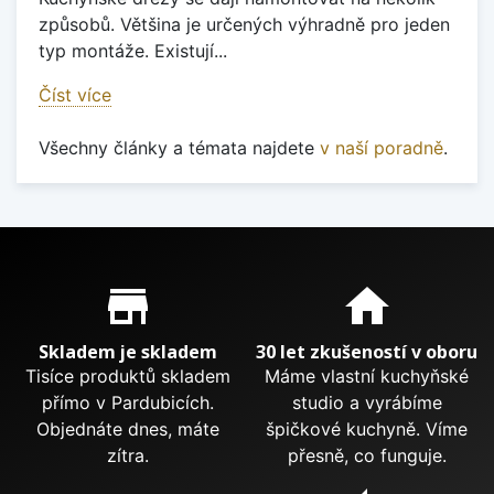
způsobů. Většina je určených výhradně pro jeden
typ montáže. Existují...
Číst více
Všechny články a témata najdete
v naší poradně
.
Proč nakupovat u nás?
store_mall_directory
home
Skladem je skladem
30 let zkušeností v oboru
Tisíce produktů skladem
Máme vlastní kuchyňské
přímo v Pardubicích.
studio a vyrábíme
Objednáte dnes, máte
špičkové kuchyně. Víme
zítra.
přesně, co funguje.