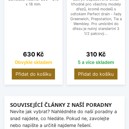
x 18 mm.
Vhodné pro všechny modely
dřezů, kromě modelů s
odtokem Perfect drain - řady
Greenwich, Prepstation, Tia a
Wembley. Pro umístění do
dřezu je nutný standartní 3
1/2 palcový...
Cena
Cena
630 Kč
310 Kč
Obvykle skladem
5 a více skladem
Přidat do košíku
Přidat do košíku
SOUVISEJÍCÍ ČLÁNKY Z NAŠÍ PORADNY
Nevíte jak vybrat? Nahlédněte do naší poradny a
snad najdete, co hledáte. Pokud ne, zavolejte
nebo napište a určitě najdeme řešení.