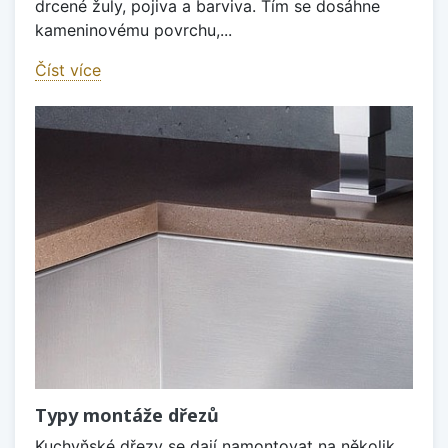
drcené žuly, pojiva a barviva. Tím se dosáhne
kameninovému povrchu,...
Číst více
Typy montáže dřezů
Kuchyňské dřezy se dají namontovat na několik