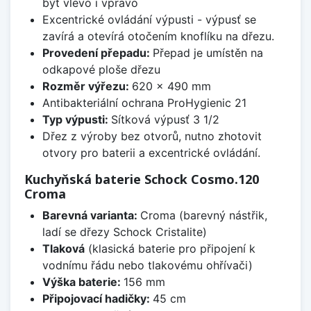
být vlevo i vpravo
Excentrické ovládání výpusti - výpusť se
zavírá a otevírá otočením knoflíku na dřezu.
Provedení přepadu:
Přepad je umístěn na
odkapové ploše dřezu
Rozměr výřezu:
620 x 490 mm
Antibakteriální ochrana ProHygienic 21
Typ výpusti:
Sítková výpusť 3 1/2
Dřez z výroby bez otvorů, nutno zhotovit
otvory pro baterii a excentrické ovládání.
Kuchyňská baterie Schock Cosmo.120
Croma
Barevná varianta:
Croma (barevný nástřik,
ladí se dřezy Schock Cristalite)
Tlaková
(klasická baterie pro připojení k
vodnímu řádu nebo tlakovému ohřívači)
Výška baterie:
156 mm
Připojovací hadičky:
45 cm