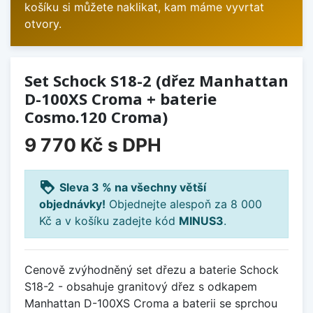
košíku si můžete naklikat, kam máme vyvrtat
otvory.
Set Schock S18-2 (dřez Manhattan
D-100XS Croma + baterie
Cosmo.120 Croma)
9 770 Kč
s DPH
loyalty
Sleva 3 % na všechny větší
objednávky!
Objednejte alespoň za 8 000
Kč a v košíku zadejte kód
MINUS3
.
Cenově zvýhodněný set dřezu a baterie Schock
S18-2 - obsahuje granitový dřez s odkapem
Manhattan D-100XS Croma a baterii se sprchou