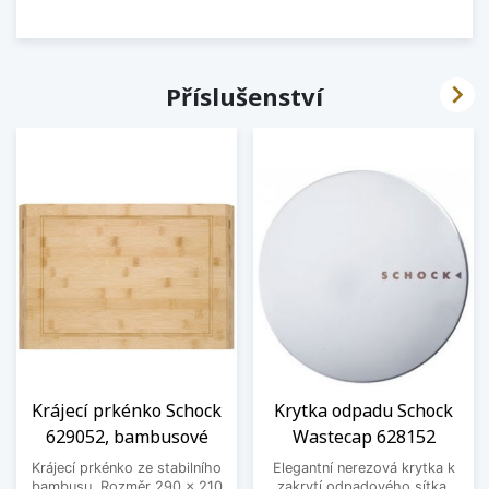

Příslušenství
Krájecí prkénko Schock
Krytka odpadu Schock
629052, bambusové
Wastecap 628152
Krájecí prkénko ze stabilního
Elegantní nerezová krytka k
bambusu. Rozměr 290 x 210
zakrytí odpadového sítka.