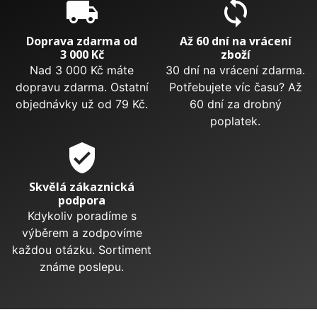
local_shipping
sync
Doprava zdarma od
Až 60 dní na vrácení
3 000 Kč
zboží
Nad 3 000 Kč máte
30 dní na vrácení zdarma.
dopravu zdarma. Ostatní
Potřebujete víc času? Až
objednávky už od 79 Kč.
60 dní za drobný
poplatek.
verified_user
Skvělá zákaznická
podpora
Kdykoliv poradíme s
výběrem a zodpovíme
každou otázku. Sortiment
známe poslepu.