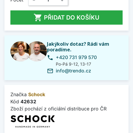

PŘIDAT DO KOŠÍKU
Jakýkoliv dotaz? Rádi vám
poradíme.
+420 731 979 570
phone
Po-Pá 9-12, 13-17
info@trendo.cz
mail_outline
Značka
Schock
Kód
42632
Zboží pochází z oficiální distribuce pro ČR