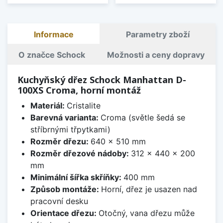
Informace
Parametry zboží
O značce Schock
Možnosti a ceny dopravy
Kuchyňský dřez Schock Manhattan D-
100XS Croma, horní montáž
Materiál:
Cristalite
Barevná varianta:
Croma (světle šedá se
stříbrnými třpytkami)
Rozměr dřezu:
640 x 510 mm
Rozměr dřezové nádoby:
312 x 440 x 200
mm
Minimální šířka skříňky:
400 mm
Způsob montáže:
Horní, dřez je usazen nad
pracovní desku
Orientace dřezu:
Otočný, vana dřezu může