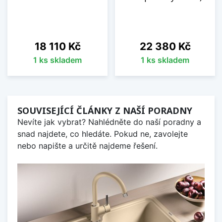
Cena
Cena
18 110 Kč
22 380 Kč
1 ks skladem
1 ks skladem
SOUVISEJÍCÍ ČLÁNKY Z NAŠÍ PORADNY
Nevíte jak vybrat? Nahlédněte do naší poradny a
snad najdete, co hledáte. Pokud ne, zavolejte
nebo napište a určitě najdeme řešení.