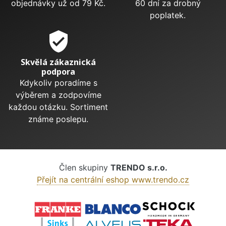
objednávky už od 79 Kč.
60 dní za drobný
poplatek.
verified_user
Skvělá zákaznická
podpora
Kdykoliv poradíme s
výběrem a zodpovíme
každou otázku. Sortiment
známe poslepu.
Člen skupiny
TRENDO s.r.o.
Přejít na centrální eshop www.trendo.cz