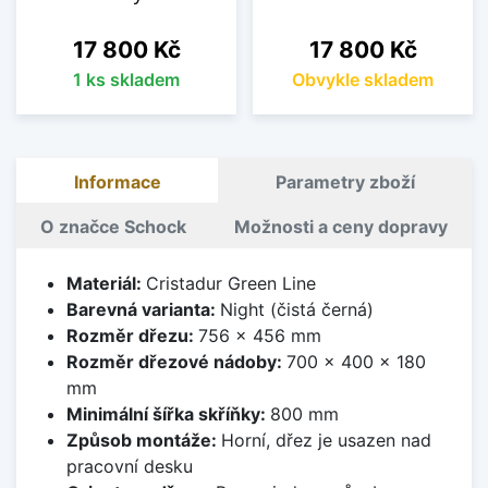
Cena
Cena
17 800 Kč
17 800 Kč
1 ks skladem
Obvykle skladem
Informace
Parametry zboží
O značce Schock
Možnosti a ceny dopravy
Materiál:
Cristadur Green Line
Barevná varianta:
Night (čistá černá)
Rozměr dřezu:
756 x 456 mm
Rozměr dřezové nádoby:
700 x 400 x 180
mm
Minimální šířka skříňky:
800 mm
Způsob montáže:
Horní, dřez je usazen nad
pracovní desku