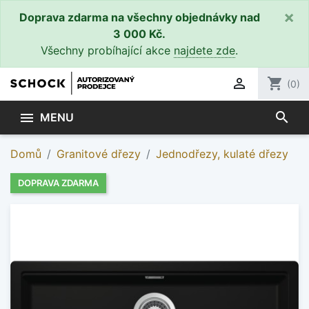
×
Doprava zdarma na všechny objednávky nad
3 000 Kč.
Všechny probíhající akce
najdete zde
.

shopping_cart
(0)
search

MENU
Domů
Granitové dřezy
Jednodřezy, kulaté dřezy
DOPRAVA ZDARMA