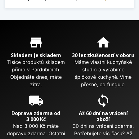
Proč nakupovat u nás?
store_mall_directory
home
Skladem je skladem
30 let zkušeností v oboru
Tisíce produktů skladem
Máme vlastní kuchyňské
přímo v Pardubicích.
studio a vyrábíme
Objednáte dnes, máte
špičkové kuchyně. Víme
zítra.
přesně, co funguje.
local_shipping
sync
Doprava zdarma od
Až 60 dní na vrácení
3 000 Kč
zboží
Nad 3 000 Kč máte
30 dní na vrácení zdarma.
dopravu zdarma. Ostatní
Potřebujete víc času? Až