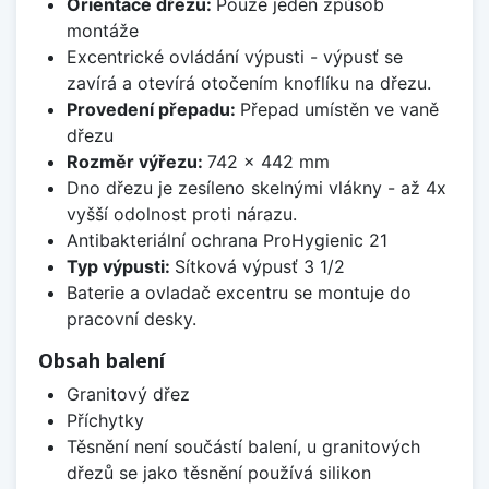
Orientace dřezu:
Pouze jeden způsob
montáže
Excentrické ovládání výpusti - výpusť se
zavírá a otevírá otočením knoflíku na dřezu.
Provedení přepadu:
Přepad umístěn ve vaně
dřezu
Rozměr výřezu:
742 x 442 mm
Dno dřezu je zesíleno skelnými vlákny - až 4x
vyšší odolnost proti nárazu.
Antibakteriální ochrana ProHygienic 21
Typ výpusti:
Sítková výpusť 3 1/2
Baterie a ovladač excentru se montuje do
pracovní desky.
Obsah balení
Granitový dřez
Příchytky
Těsnění není součástí balení, u granitových
dřezů se jako těsnění používá silikon