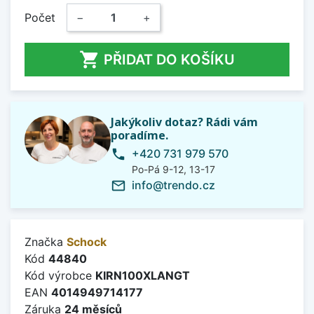
Počet
−
+

PŘIDAT DO KOŠÍKU
Jakýkoliv dotaz? Rádi vám
poradíme.
+420 731 979 570
phone
Po-Pá 9-12, 13-17
info@trendo.cz
mail_outline
Značka
Schock
Kód
44840
Kód výrobce
KIRN100XLANGT
EAN
4014949714177
Záruka
24 měsíců