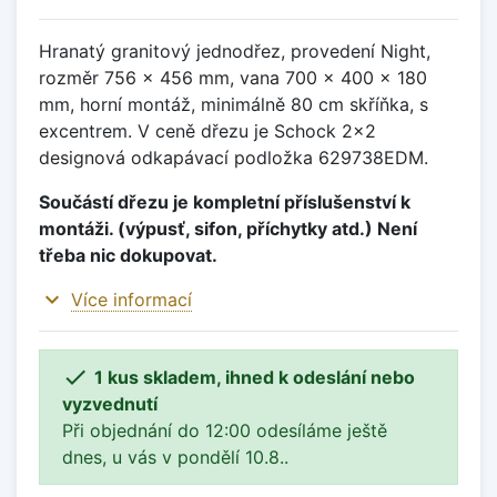
Hranatý granitový jednodřez, provedení Night,
rozměr 756 x 456 mm, vana 700 x 400 x 180
mm, horní montáž, minimálně 80 cm skříňka, s
excentrem. V ceně dřezu je Schock 2x2
designová odkapávací podložka 629738EDM.
Součástí dřezu je kompletní příslušenství k
montáži. (výpusť, sifon, příchytky atd.) Není
třeba nic dokupovat.
expand_more
Více informací

1 kus skladem, ihned k odeslání nebo
vyzvednutí
Při objednání do 12:00 odesíláme ještě
dnes, u vás v pondělí 10.8..