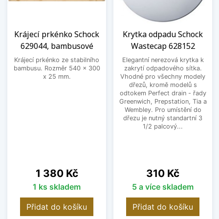
Krájecí prkénko Schock
Krytka odpadu Schock
629044, bambusové
Wastecap 628152
Krájecí prkénko ze stabilního
Elegantní nerezová krytka k
bambusu. Rozměr 540 x 300
zakrytí odpadového sítka.
x 25 mm.
Vhodné pro všechny modely
dřezů, kromě modelů s
odtokem Perfect drain - řady
Greenwich, Prepstation, Tia a
Wembley. Pro umístění do
dřezu je nutný standartní 3
1/2 palcový...
Cena
Cena
1 380 Kč
310 Kč
1 ks skladem
5 a více skladem
Přidat do košíku
Přidat do košíku