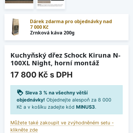
Dárek zdarma pro objednávky nad
7 000 Kč
Zrnková káva 200g
Kuchyňský dřez Schock Kiruna N-
100XL Night, horní montáž
17 800 Kč
s DPH
loyalty
Sleva 3 % na všechny větší
objednávky!
Objednejte alespoň za 8 000
Kč a v košíku zadejte kód
MINUS3
.
Můžete také zakoupit ve zvýhodněném setu -
klikněte zde