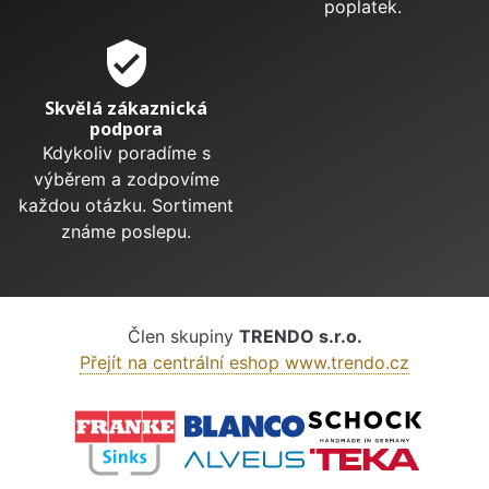
poplatek.
verified_user
Skvělá zákaznická
podpora
Kdykoliv poradíme s
výběrem a zodpovíme
každou otázku. Sortiment
známe poslepu.
Člen skupiny
TRENDO s.r.o.
Přejít na centrální eshop www.trendo.cz