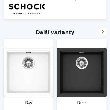

Další varianty
Day
Dusk