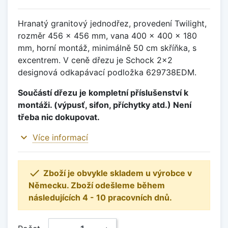
Hranatý granitový jednodřez, provedení Twilight,
rozměr 456 x 456 mm, vana 400 x 400 x 180
mm, horní montáž, minimálně 50 cm skříňka, s
excentrem. V ceně dřezu je Schock 2x2
designová odkapávací podložka 629738EDM.
Součástí dřezu je kompletní příslušenství k
montáži. (výpusť, sifon, příchytky atd.) Není
třeba nic dokupovat.
expand_more
Více informací

Zboží je obvykle skladem u výrobce v
Německu. Zboží odešleme během
následujících 4 - 10 pracovních dnů.