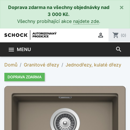
×
Doprava zdarma na všechny objednávky nad
3 000 Kč.
Všechny probíhající akce
najdete zde
.

shopping_cart
(0)
search

MENU
Domů
Granitové dřezy
Jednodřezy, kulaté dřezy
DOPRAVA ZDARMA