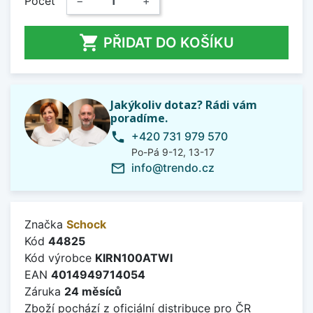
Počet
−
+

PŘIDAT DO KOŠÍKU
Jakýkoliv dotaz? Rádi vám
poradíme.
+420 731 979 570
phone
Po-Pá 9-12, 13-17
info@trendo.cz
mail_outline
Značka
Schock
Kód
44825
Kód výrobce
KIRN100ATWI
EAN
4014949714054
Záruka
24 měsíců
Zboží pochází z oficiální distribuce pro ČR