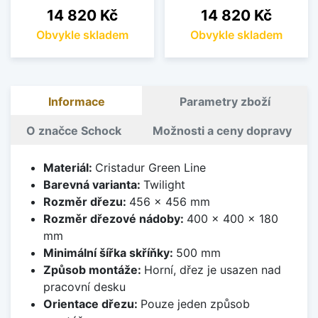
Cena
Cena
14 820 Kč
14 820 Kč
Obvykle skladem
Obvykle skladem
Informace
Parametry zboží
O značce Schock
Možnosti a ceny dopravy
Materiál:
Cristadur Green Line
Barevná varianta:
Twilight
Rozměr dřezu:
456 x 456 mm
Rozměr dřezové nádoby:
400 x 400 x 180
mm
Minimální šířka skříňky:
500 mm
Způsob montáže:
Horní, dřez je usazen nad
pracovní desku
Orientace dřezu:
Pouze jeden způsob