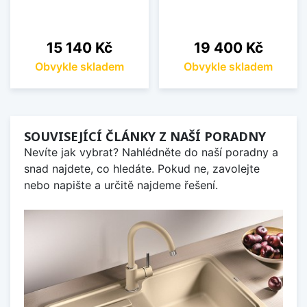
Cena
Cena
15 140 Kč
19 400 Kč
Obvykle skladem
Obvykle skladem
SOUVISEJÍCÍ ČLÁNKY Z NAŠÍ PORADNY
Nevíte jak vybrat? Nahlédněte do naší poradny a
snad najdete, co hledáte. Pokud ne, zavolejte
nebo napište a určitě najdeme řešení.