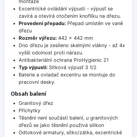
montáže
Excentrické ovládání výpusti - výpusť se
zavírá a otevírá otočením knoflíku na dřezu.
Provedení přepadu:
Přepad umístěn ve vaně
dřezu
Rozměr výřezu:
442 x 442 mm
Dno dřezu je zesíleno skelnými vlákny - až 4x
vyšší odolnost proti nárazu.
Antibakteriální ochrana ProHygienic 21
Typ výpusti:
Sítková výpusť 3 1/2
Baterie a ovladač excentru se montuje do
pracovní desky.
Obsah balení
Granitový dřez
Příchytky
Těsnění není součástí balení, u granitových
dřezů se jako těsnění používá silikon
Odtokové armatury, sítko/zátka, excentrické