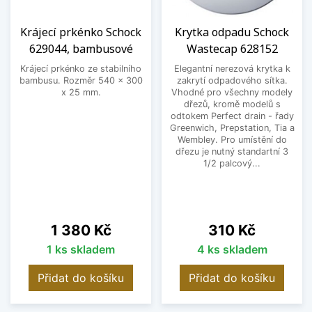
Krájecí prkénko Schock
Krytka odpadu Schock
629044, bambusové
Wastecap 628152
Krájecí prkénko ze stabilního
Elegantní nerezová krytka k
bambusu. Rozměr 540 x 300
zakrytí odpadového sítka.
x 25 mm.
Vhodné pro všechny modely
dřezů, kromě modelů s
odtokem Perfect drain - řady
Greenwich, Prepstation, Tia a
Wembley. Pro umístění do
dřezu je nutný standartní 3
1/2 palcový...
Cena
Cena
1 380 Kč
310 Kč
1 ks skladem
4 ks skladem
Přidat do košíku
Přidat do košíku