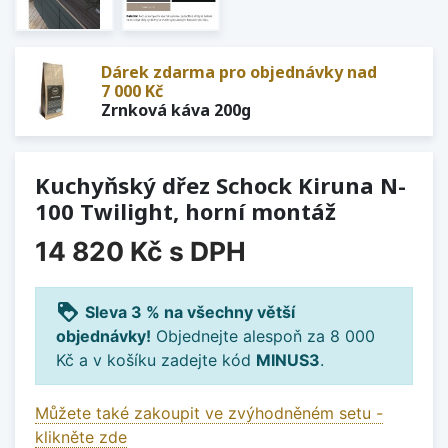
Dárek zdarma pro objednávky nad
7 000 Kč
Zrnková káva 200g
Kuchyňský dřez Schock Kiruna N-
100 Twilight, horní montáž
14 820 Kč
s DPH
loyalty
Sleva 3 % na všechny větší
objednávky!
Objednejte alespoň za 8 000
Kč a v košíku zadejte kód
MINUS3
.
Můžete také zakoupit ve zvýhodněném setu -
klikněte zde