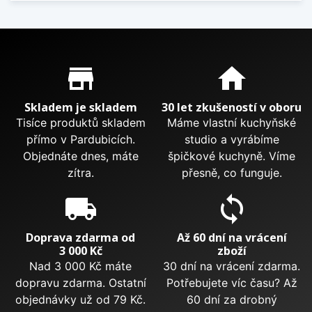
Proč nakupovat u nás?
store_mall_directory
home
Skladem je skladem
30 let zkušeností v oboru
Tisíce produktů skladem
Máme vlastní kuchyňské
přímo v Pardubicích.
studio a vyrábíme
Objednáte dnes, máte
špičkové kuchyně. Víme
zítra.
přesně, co funguje.
local_shipping
sync
Doprava zdarma od
Až 60 dní na vrácení
3 000 Kč
zboží
Nad 3 000 Kč máte
30 dní na vrácení zdarma.
dopravu zdarma. Ostatní
Potřebujete víc času? Až
objednávky už od 79 Kč.
60 dní za drobný