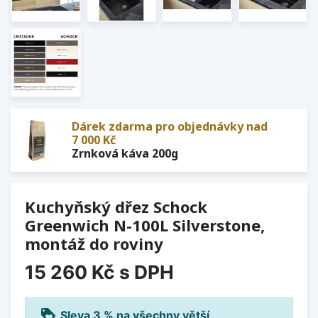
Dárek zdarma pro objednávky nad
7 000 Kč
Zrnková káva 200g
Kuchyňský dřez Schock
Greenwich N-100L Silverstone,
montáž do roviny
15 260 Kč
s DPH
loyalty
Sleva 3 % na všechny větší