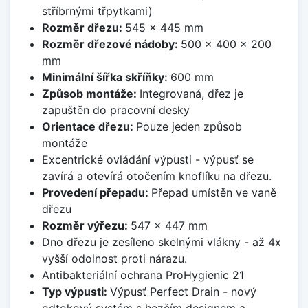
stříbrnými třpytkami)
Rozměr dřezu:
545 x 445 mm
Rozměr dřezové nádoby:
500 x 400 x 200
mm
Minimální šířka skříňky:
600 mm
Způsob montáže:
Integrovaná, dřez je
zapuštěn do pracovní desky
Orientace dřezu:
Pouze jeden způsob
montáže
Excentrické ovládání výpusti - výpusť se
zavírá a otevírá otočením knoflíku na dřezu.
Provedení přepadu:
Přepad umístěn ve vaně
dřezu
Rozměr výřezu:
547 x 447 mm
Dno dřezu je zesíleno skelnými vlákny - až 4x
vyšší odolnost proti nárazu.
Antibakteriální ochrana ProHygienic 21
Typ výpusti:
Výpusť Perfect Drain - nový