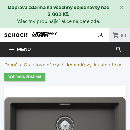
×
Doprava zdarma na všechny objednávky nad
3 000 Kč.
Všechny probíhající akce
najdete zde
.

shopping_cart
(0)
search

MENU
Domů
Granitové dřezy
Jednodřezy, kulaté dřezy
DOPRAVA ZDARMA