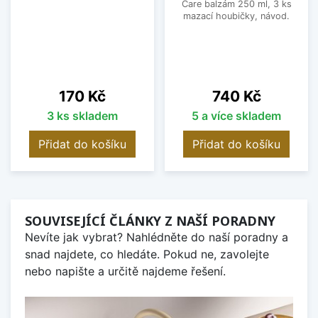
Care balzám 250 ml, 3 ks
mazací houbičky, návod.
Cena
Cena
170 Kč
740 Kč
3 ks skladem
5 a více skladem
Přidat do košíku
Přidat do košíku
SOUVISEJÍCÍ ČLÁNKY Z NAŠÍ PORADNY
Nevíte jak vybrat? Nahlédněte do naší poradny a
snad najdete, co hledáte. Pokud ne, zavolejte
nebo napište a určitě najdeme řešení.