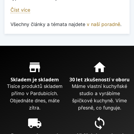
Číst více
Všechny články a témata najdete
v naší poradně
.
Proč nakupovat u nás?
store_mall_directory
home
Skladem je skladem
30 let zkušeností v oboru
Tisíce produktů skladem
Máme vlastní kuchyňské
přímo v Pardubicích.
studio a vyrábíme
Objednáte dnes, máte
špičkové kuchyně. Víme
zítra.
přesně, co funguje.
local_shipping
sync