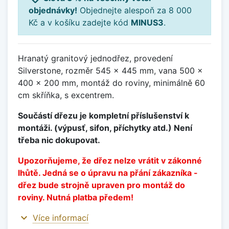
objednávky!
Objednejte alespoň za 8 000
Kč a v košíku zadejte kód
MINUS3
.
Hranatý granitový jednodřez, provedení
Silverstone, rozměr 545 x 445 mm, vana 500 x
400 x 200 mm, montáž do roviny, minimálně 60
cm skříňka, s excentrem.
Součástí dřezu je kompletní příslušenství k
montáži. (výpusť, sifon, příchytky atd.) Není
třeba nic dokupovat.
Upozorňujeme, že dřez nelze vrátit v zákonné
lhůtě. Jedná se o úpravu na přání zákazníka -
dřez bude strojně upraven pro montáž do
roviny. Nutná platba předem!
expand_more
Více informací