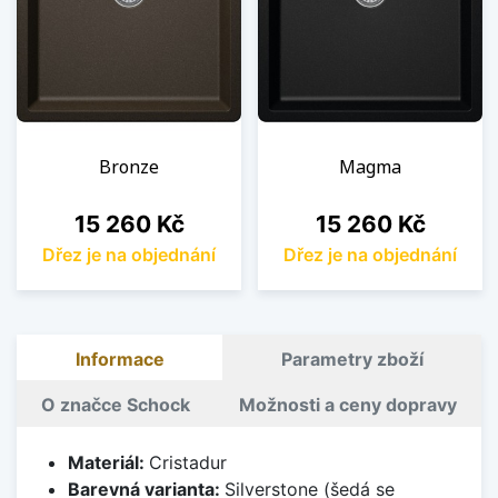
Bronze
Magma
Cena
Cena
15 260 Kč
15 260 Kč
Dřez je na objednání
Dřez je na objednání
Informace
Parametry zboží
O značce Schock
Možnosti a ceny dopravy
Materiál:
Cristadur
Barevná varianta:
Silverstone (šedá se