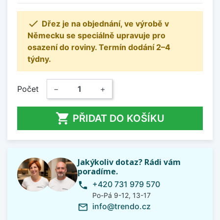

Dřez je na objednání, ve výrobě v
Německu se speciálně upravuje pro
osazení do roviny. Termín dodání 2–4
týdny.
Počet
−
+

PŘIDAT DO KOŠÍKU
Jakýkoliv dotaz? Rádi vám
poradíme.
+420 731 979 570
phone
Po-Pá 9-12, 13-17
info@trendo.cz
mail_outline