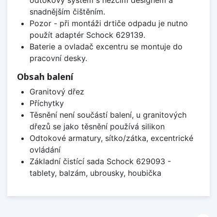
odtokový systém s hezčím designem a
snadnějším čištěním.
Pozor - při montáži drtiče odpadu je nutno
použít adaptér Schock 629139.
Baterie a ovladač excentru se montuje do
pracovní desky.
Obsah balení
Granitový dřez
Příchytky
Těsnění není součástí balení, u granitových
dřezů se jako těsnění používá silikon
Odtokové armatury, sítko/zátka, excentrické
ovládání
Základní čistící sada Schock 629093 -
tablety, balzám, ubrousky, houbička