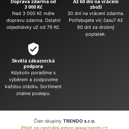
Doprava zdarma od
Až 60 dní na vrácení
3 000 Kč
zboží
Nad 3 000 Kč máte
30 dní na vrácení zdarma.
dopravu zdarma. Ostatní
Potřebujete víc času? Až
objednávky už od 79 Kč.
60 dní za drobný
poplatek.
verified_user
Skvělá zákaznická
podpora
Kdykoliv poradíme s
výběrem a zodpovíme
každou otázku. Sortiment
známe poslepu.
Člen skupiny
TRENDO s.r.o.
Přejít na centrální eshop www.trendo.cz