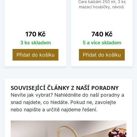
Care balzám 250 ml, 3 ks
mazací houbičky, návod.
Cena
Cena
170 Kč
740 Kč
3 ks skladem
5 a více skladem
Přidat do košíku
Přidat do košíku
SOUVISEJÍCÍ ČLÁNKY Z NAŠÍ PORADNY
Nevíte jak vybrat? Nahlédněte do naší poradny a
snad najdete, co hledáte. Pokud ne, zavolejte
nebo napište a určitě najdeme řešení.