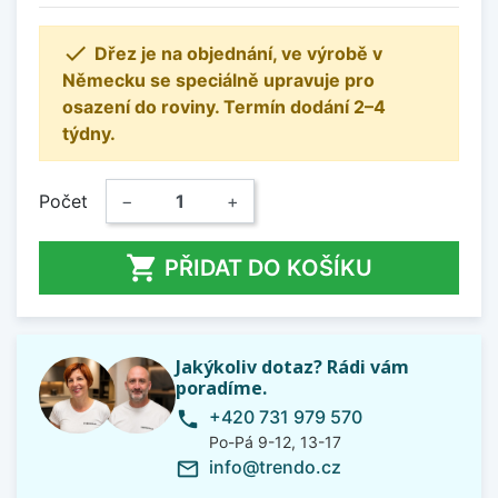

Dřez je na objednání, ve výrobě v
Německu se speciálně upravuje pro
osazení do roviny. Termín dodání 2–4
týdny.
Počet
−
+

PŘIDAT DO KOŠÍKU
Jakýkoliv dotaz? Rádi vám
poradíme.
+420 731 979 570
phone
Po-Pá 9-12, 13-17
info@trendo.cz
mail_outline