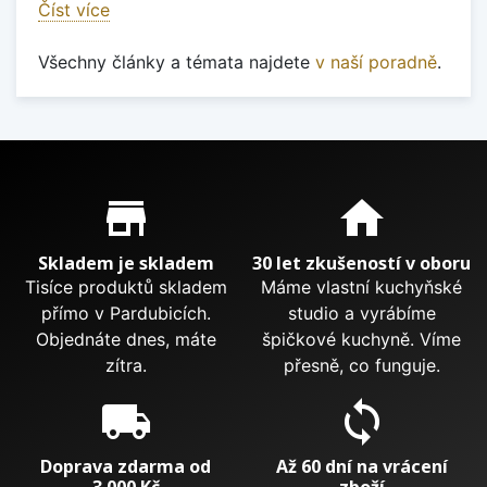
Číst více
Všechny články a témata najdete
v naší poradně
.
Proč nakupovat u nás?
store_mall_directory
home
Skladem je skladem
30 let zkušeností v oboru
Tisíce produktů skladem
Máme vlastní kuchyňské
přímo v Pardubicích.
studio a vyrábíme
Objednáte dnes, máte
špičkové kuchyně. Víme
zítra.
přesně, co funguje.
local_shipping
sync
Doprava zdarma od
Až 60 dní na vrácení
3 000 Kč
zboží