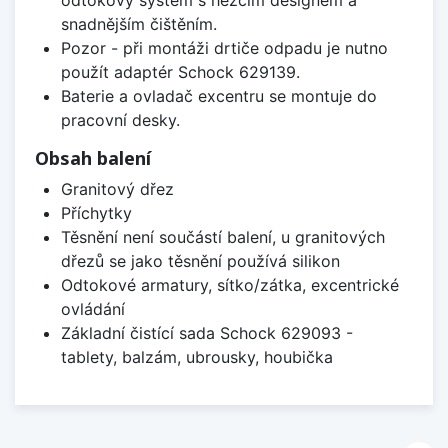
odtokový systém s hezčím designem a
snadnějším čištěním.
Pozor - při montáži drtiče odpadu je nutno
použít adaptér Schock 629139.
Baterie a ovladač excentru se montuje do
pracovní desky.
Obsah balení
Granitový dřez
Příchytky
Těsnění není součástí balení, u granitových
dřezů se jako těsnění používá silikon
Odtokové armatury, sítko/zátka, excentrické
ovládání
Základní čistící sada Schock 629093 -
tablety, balzám, ubrousky, houbička