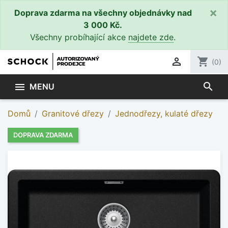
×
Doprava zdarma na všechny objednávky nad
3 000 Kč.
Všechny probíhající akce
najdete zde
.

shopping_cart
(0)
search

MENU
Domů
Granitové dřezy
Jednodřezy, kulaté dřezy
DOPRAVA ZDARMA