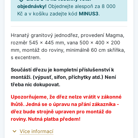
objednávky!
Objednejte alespoň za 8 000
Kč a v košíku zadejte kód
MINUS3
.
Hranatý granitový jednodřez, provedení Magma,
rozměr 545 x 445 mm, vana 500 x 400 x 200
mm, montáž do roviny, minimálně 60 cm skříňka,
s excentrem.
Součástí dřezu je kompletní příslušenství k
montáži. (výpusť, sifon, příchytky atd.) Není
třeba nic dokupovat.
Upozorňujeme, že dřez nelze vrátit v zákonné
lhůtě. Jedná se o úpravu na přání zákazníka -
dřez bude strojně upraven pro montáž do
roviny. Nutná platba předem!
expand_more
Více informací