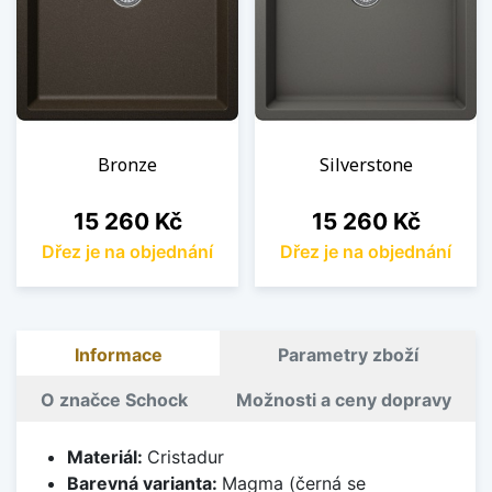
Bronze
Silverstone
Cena
Cena
15 260 Kč
15 260 Kč
Dřez je na objednání
Dřez je na objednání
Informace
Parametry zboží
O značce Schock
Možnosti a ceny dopravy
Materiál:
Cristadur
Barevná varianta:
Magma (černá se