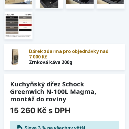
Dárek zdarma pro objednávky nad
7 000 Kč
Zrnková káva 200g
Kuchyňský dřez Schock
Greenwich N-100L Magma,
montáž do roviny
15 260 Kč
s DPH
loyalty
Sleva 3 % na všechny větší