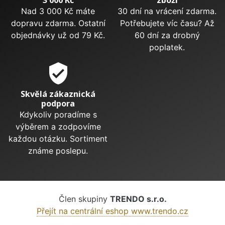
Nad 3 000 Kč máte
30 dní na vrácení zdarma.
dopravu zdarma. Ostatní
Potřebujete víc času? Až
objednávky už od 79 Kč.
60 dní za drobný
poplatek.
verified_user
Skvělá zákaznická
podpora
Kdykoliv poradíme s
výběrem a zodpovíme
každou otázku. Sortiment
známe poslepu.
Člen skupiny
TRENDO s.r.o.
Přejít na centrální eshop www.trendo.cz