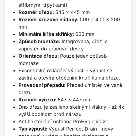
stříbrnými třpytkami)
Rozměr dřezu:
545 x 445 mm
Rozměr dřezové nádoby:
500 x 400 x 200
mm
Minimální šířka skříňky:
600 mm
Způsob montáže:
Integrovaná, dřez je
zapuštěn do pracovní desky
Orientace dřezu:
Pouze jeden způsob
montáže
Excentrické ovládání výpusti - výpusť se
zavírá a otevírá otočením knoflíku na dřezu.
Provedení přepadu:
Přepad umístěn ve vaně
dřezu
Rozměr výřezu:
547 x 447 mm
Dno dřezu je zesíleno skelnými vlákny - až 4x
vyšší odolnost proti nárazu.
Antibakteriální ochrana ProHygienic 21
Typ výpusti:
Výpusť Perfect Drain - nový