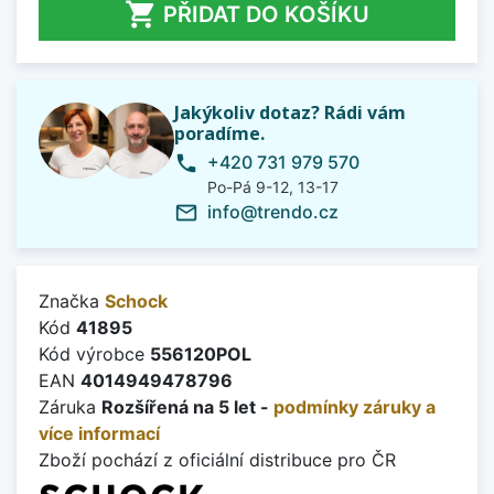

PŘIDAT DO KOŠÍKU
Jakýkoliv dotaz? Rádi vám
poradíme.
+420 731 979 570
phone
Po-Pá 9-12, 13-17
info@trendo.cz
mail_outline
Značka
Schock
Kód
41895
Kód výrobce
556120POL
EAN
4014949478796
Záruka
Rozšířená na 5 let -
podmínky záruky a
více informací
Zboží pochází z oficiální distribuce pro ČR