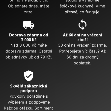
přímo v Pardubicích.
studio a vyrábíme
Objednáte dnes, máte
špičkové kuchyně. Víme
zítra.
přesně, co funguje.
local_shipping
sync
Doprava zdarma od
Až 60 dní na vrácení
3 000 Kč
zboží
Nad 3 000 Kč máte
30 dní na vrácení zdarma.
dopravu zdarma. Ostatní
Potřebujete víc času? Až
objednávky už od 79 Kč.
60 dní za drobný
poplatek.
verified_user
Skvělá zákaznická
podpora
Kdykoliv poradíme s
výběrem a zodpovíme
každou otázku. Sortiment