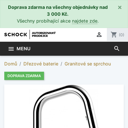
×
Doprava zdarma na všechny objednávky nad
3 000 Kč.
Všechny probíhající akce
najdete zde
.

shopping_cart
(0)
search

MENU
Domů
Dřezové baterie
Granitové se sprchou
DOPRAVA ZDARMA