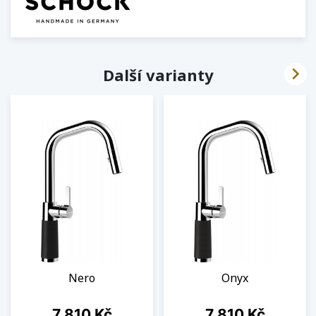

Další varianty
Nero
Onyx
Cena
Cena
7 810 Kč
7 810 Kč