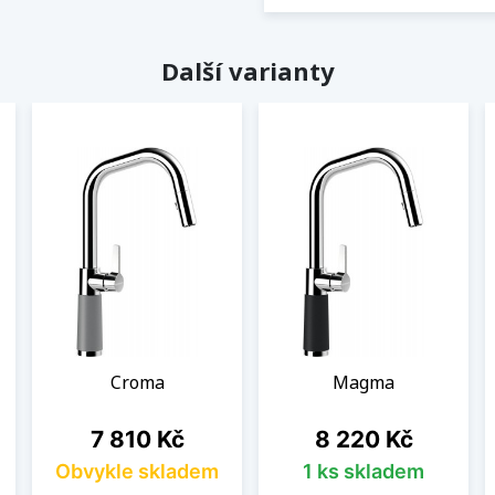
Další varianty
Croma
Magma
Cena
Cena
7 810 Kč
8 220 Kč
Obvykle skladem
1 ks skladem