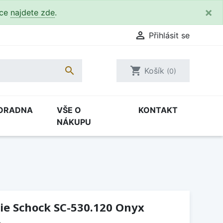
×
kce
najdete zde
.

Přihlásit se

shopping_cart
Košík
(0)
ORADNA
VŠE O
KONTAKT
NÁKUPU
ie Schock SC-530.120 Onyx