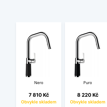
Nero
Puro
Cena
Cena
7 810 Kč
8 220 Kč
Obvykle skladem
Obvykle skladem