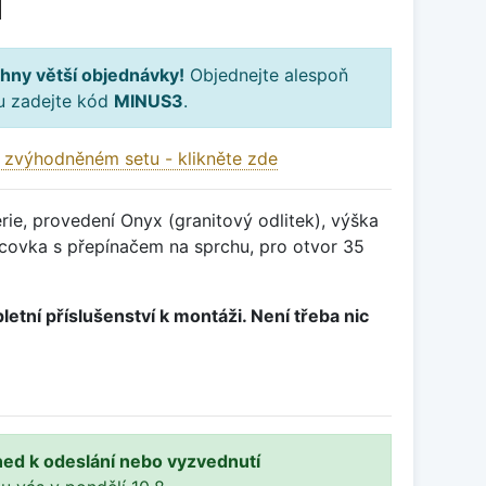
H
hny větší objednávky!
Objednejte alespoň
ku zadejte kód
MINUS3
.
 zvýhodněném setu - klikněte zde
ie, provedení Onyx (granitový odlitek), výška
ovka s přepínačem na sprchu, pro otvor 35
letní příslušenství k montáži. Není třeba nic
ned k odeslání nebo vyzvednutí