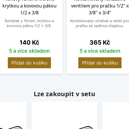
krytkou a kovovou pákou
ventilem pro pračku 1/2" x
1/2 x 3/8
3/8" x 3/4"
Roháček s filtrem, krytkou a
Kombinovaný roháček a ventil pr
kovovou pákou 1/2 x 3/8.
pračku se zpětnou klapkou.
Cena
Cena
140 Kč
365 Kč
5 a více skladem
5 a více skladem
Přidat do košíku
Přidat do košíku
Lze zakoupit v setu