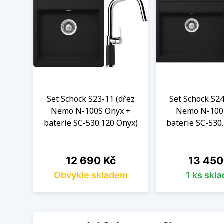
Set Schock S23-11 (dřez
Set Schock S24
Nemo N-100S Onyx +
Nemo N-100
baterie SC-530.120 Onyx)
baterie SC-530
Cena
Cena
12 690 Kč
13 450
Obvykle skladem
1 ks skl