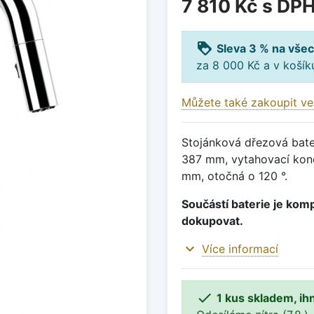
7 810 Kč
s DP
loyalty
Sleva 3 % na všec
za 8 000 Kč a v koší
Můžete také zakoupit ve
Stojánková dřezová bater
387 mm, vytahovací konc
mm, otočná o 120 °.
Součástí baterie je komp
dokupovat.
expand_more
Více informací

1 kus skladem, ih