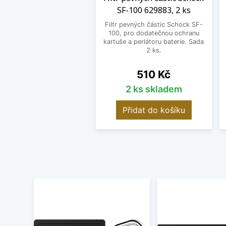
SF-100 629883, 2 ks
Filtr pevných částic Schock SF-
100, pro dodatečnou ochranu
kartuše a perlátoru baterie. Sada
2 ks.
Cena
510 Kč
2 ks skladem
Přidat do košíku