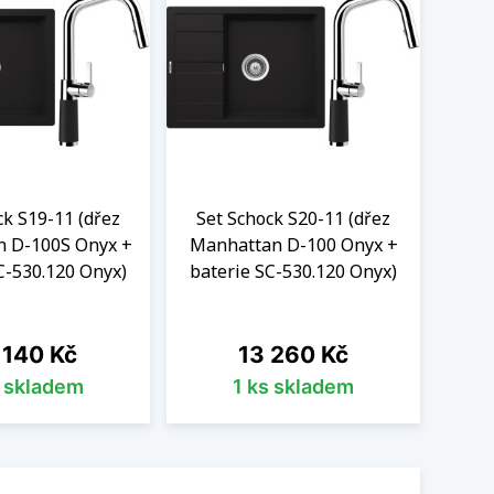
ck S19-11 (dřez
Set Schock S20-11 (dřez
Set
 D-100S Onyx +
Manhattan D-100 Onyx +
Manh
C-530.120 Onyx)
baterie SC-530.120 Onyx)
bat
na
Cena
 140 Kč
13 260 Kč
s skladem
1 ks skladem