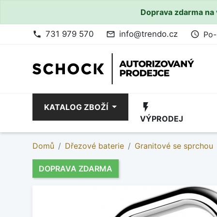
Doprava zdarma na 
731 979 570
info@trendo.cz
Po-
phone
mail_outline
access_time
flash_on
KATALOG ZBOŽÍ
VÝPRODEJ
Domů
Dřezové baterie
Granitové se sprchou
DOPRAVA ZDARMA