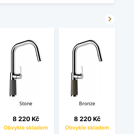

Stone
Bronze
Cena
Cena
8 220 Kč
8 220 Kč
Obvykle skladem
Obvykle skladem
Ob