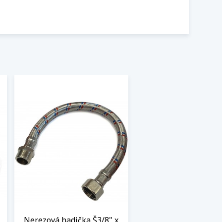
Nerezová hadička Š3/8" x