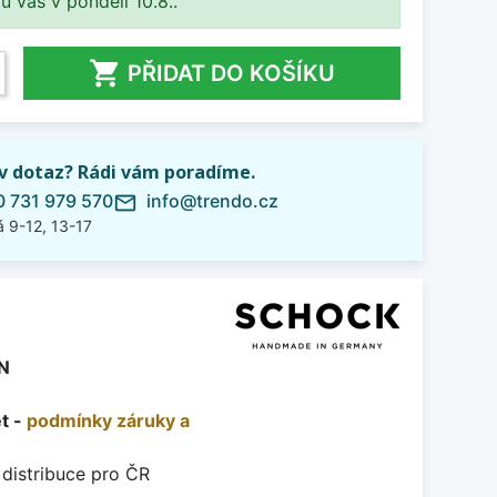
 u vás v pondělí 10.8..

PŘIDAT DO KOŠÍKU
iv dotaz? Rádi vám poradíme.
 731 979 570
info@trendo.cz
mail_outline
 9-12, 13-17
N
et -
podmínky záruky a
 distribuce pro ČR