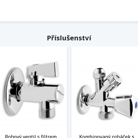
Příslušenství
Rohový ventil s filtrem,
Kombinovaný roháček s