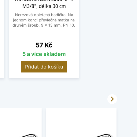
M3/8", délka 30 cm
Nerezová opletená hadička. Na
jednom konci převlečná matka na
o
druhém šroub. 9 x 13 mm. PN 10.
Cena
57 Kč
5 a více skladem
Přidat do košíku
