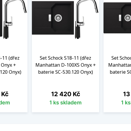
-11 (dřez
Set Schock S18-11 (dřez
Set Scho
 Onyx +
Manhattan D-100XS Onyx +
Manhattan
.120 Onyx)
baterie SC-530.120 Onyx)
baterie S
Cena
Ce
 Kč
12 420 Kč
13
adem
1 ks skladem
1 k