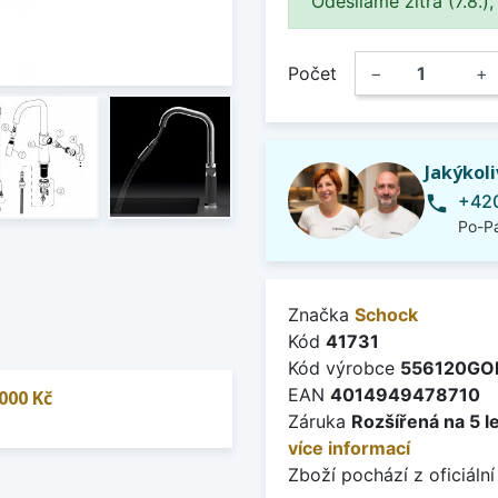
Odesíláme zítra (7.8.),
Počet
−
+
Jakýkol
+420
phone
Po-Pá
Značka
Schock
Kód
41731
Kód výrobce
556120GO
EAN
4014949478710
000 Kč
Záruka
Rozšířená na 5 l
více informací
Zboží pochází z oficiální