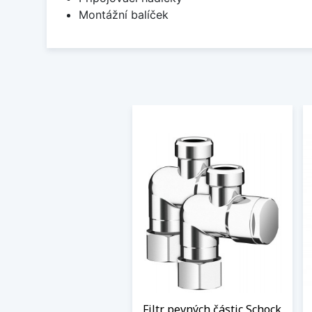
Montážní balíček
Filtr pevných částic Schock