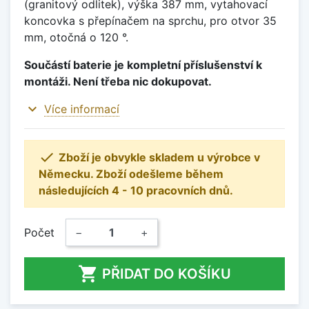
(granitový odlitek), výška 387 mm, vytahovací
koncovka s přepínačem na sprchu, pro otvor 35
mm, otočná o 120 °.
Součástí baterie je kompletní příslušenství k
montáži. Není třeba nic dokupovat.
expand_more
Více informací

Zboží je obvykle skladem u výrobce v
Německu. Zboží odešleme během
následujících 4 - 10 pracovních dnů.
Počet
−
+

PŘIDAT DO KOŠÍKU