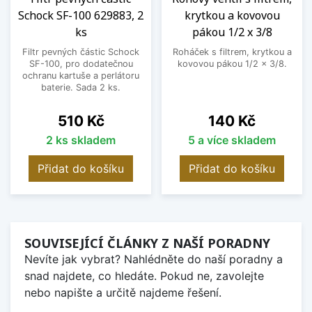
Schock SF-100 629883, 2
krytkou a kovovou
ks
pákou 1/2 x 3/8
Filtr pevných částic Schock
Roháček s filtrem, krytkou a
SF-100, pro dodatečnou
kovovou pákou 1/2 x 3/8.
ochranu kartuše a perlátoru
baterie. Sada 2 ks.
Cena
Cena
510 Kč
140 Kč
2 ks skladem
5 a více skladem
Přidat do košíku
Přidat do košíku
SOUVISEJÍCÍ ČLÁNKY Z NAŠÍ PORADNY
Nevíte jak vybrat? Nahlédněte do naší poradny a
snad najdete, co hledáte. Pokud ne, zavolejte
nebo napište a určitě najdeme řešení.