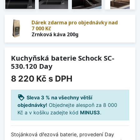
Dárek zdarma pro objednávky nad
7 000 Kč
Zrnková káva 200g
Kuchyňská baterie Schock SC-
530.120 Day
8 220 Kč
s DPH
loyalty
Sleva 3 % na všechny větší
objednávky!
Objednejte alespoň za 8 000
Kč a v košíku zadejte kód
MINUS3
.
Stojánková dřezová baterie, provedení Day