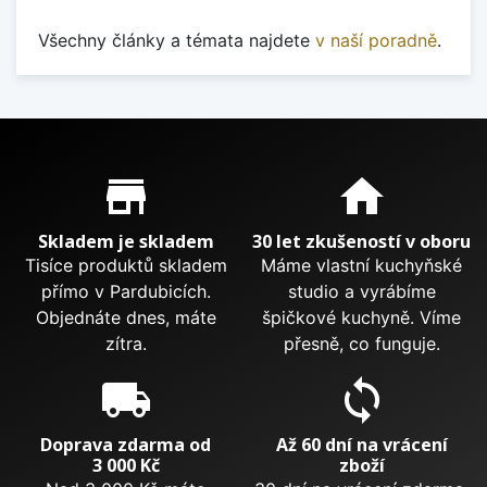
Všechny články a témata najdete
v naší poradně
.
Proč nakupovat u nás?
store_mall_directory
home
Skladem je skladem
30 let zkušeností v oboru
Tisíce produktů skladem
Máme vlastní kuchyňské
přímo v Pardubicích.
studio a vyrábíme
Objednáte dnes, máte
špičkové kuchyně. Víme
zítra.
přesně, co funguje.
local_shipping
sync
Doprava zdarma od
Až 60 dní na vrácení
3 000 Kč
zboží