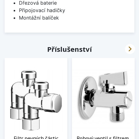
Dřezová baterie
Připojovací hadičky
Montážní balíček

Příslušenství
Filtr pevných částic
Rohový ventil s filtrem,