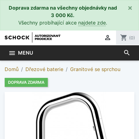
×
Doprava zdarma na všechny objednávky nad
3 000 Kč.
Všechny probíhající akce
najdete zde
.

shopping_cart
(0)
search

MENU
Domů
Dřezové baterie
Granitové se sprchou
DOPRAVA ZDARMA