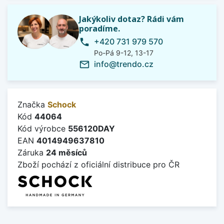
Jakýkoliv dotaz? Rádi vám
poradíme.
+420 731 979 570
phone
Po-Pá 9-12, 13-17
info@trendo.cz
mail_outline
Značka
Schock
Kód
44064
Kód výrobce
556120DAY
EAN
4014949637810
Záruka
24 měsíců
Zboží pochází z oficiální distribuce pro ČR