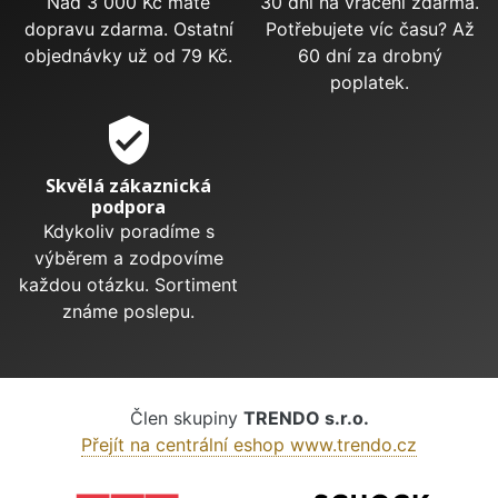
Nad 3 000 Kč máte
30 dní na vrácení zdarma.
dopravu zdarma. Ostatní
Potřebujete víc času? Až
objednávky už od 79 Kč.
60 dní za drobný
poplatek.
verified_user
Skvělá zákaznická
podpora
Kdykoliv poradíme s
výběrem a zodpovíme
každou otázku. Sortiment
známe poslepu.
Člen skupiny
TRENDO s.r.o.
Přejít na centrální eshop www.trendo.cz