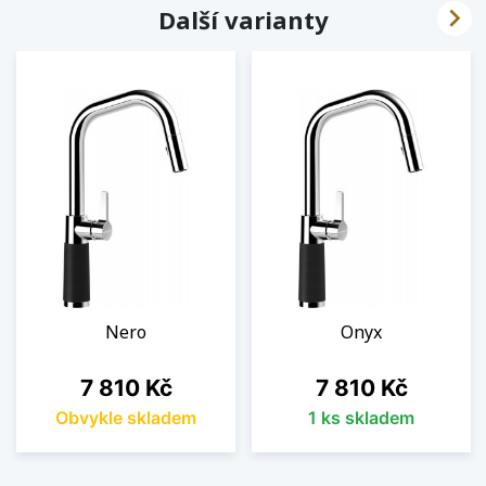

Další varianty
Nero
Onyx
Cena
Cena
7 810 Kč
7 810 Kč
Obvykle skladem
1 ks skladem