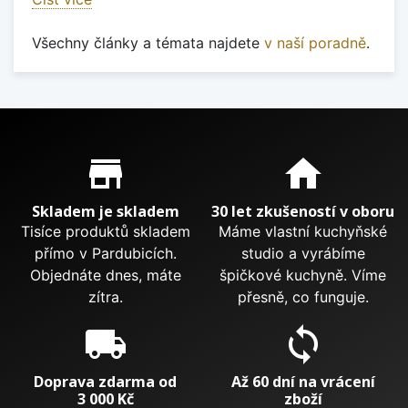
Všechny články a témata najdete
v naší poradně
.
Proč nakupovat u nás?
store_mall_directory
home
Skladem je skladem
30 let zkušeností v oboru
Tisíce produktů skladem
Máme vlastní kuchyňské
přímo v Pardubicích.
studio a vyrábíme
Objednáte dnes, máte
špičkové kuchyně. Víme
zítra.
přesně, co funguje.
local_shipping
sync
Doprava zdarma od
Až 60 dní na vrácení
3 000 Kč
zboží