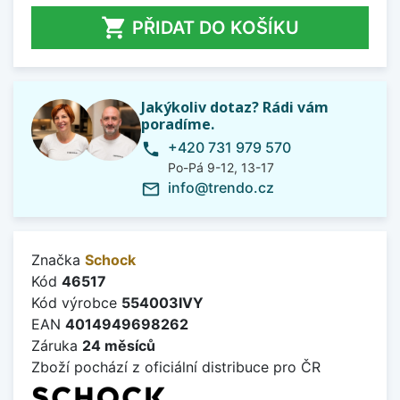

PŘIDAT DO KOŠÍKU
Jakýkoliv dotaz? Rádi vám
poradíme.
+420 731 979 570
phone
Po-Pá 9-12, 13-17
info@trendo.cz
mail_outline
Značka
Schock
Kód
46517
Kód výrobce
554003IVY
EAN
4014949698262
Záruka
24 měsíců
Zboží pochází z oficiální distribuce pro ČR