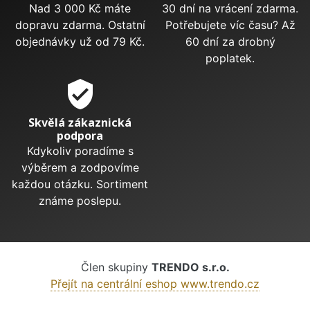
Nad 3 000 Kč máte
30 dní na vrácení zdarma.
dopravu zdarma. Ostatní
Potřebujete víc času? Až
objednávky už od 79 Kč.
60 dní za drobný
poplatek.
verified_user
Skvělá zákaznická
podpora
Kdykoliv poradíme s
výběrem a zodpovíme
každou otázku. Sortiment
známe poslepu.
Člen skupiny
TRENDO s.r.o.
Přejít na centrální eshop www.trendo.cz