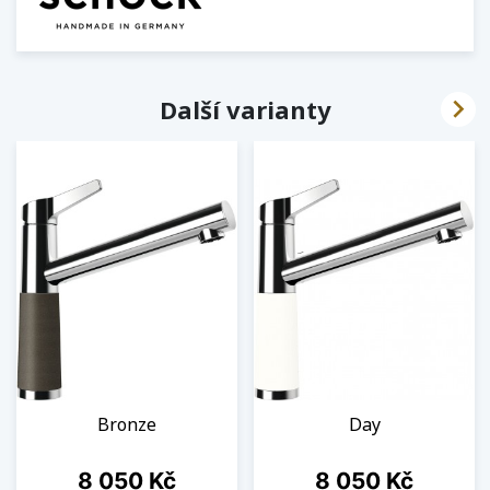

Další varianty
Bronze
Day
Cena
Cena
8 050 Kč
8 050 Kč