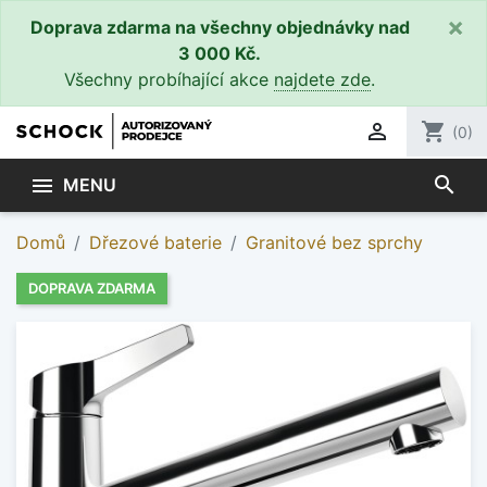
×
Doprava zdarma na všechny objednávky nad
3 000 Kč.
Všechny probíhající akce
najdete zde
.

shopping_cart
(0)
search

MENU
Domů
Dřezové baterie
Granitové bez sprchy
DOPRAVA ZDARMA