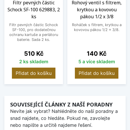
Filtr pevných částic
Rohový ventil s filtrem,
Schock SF-100 629883, 2
krytkou a kovovou
ks
pákou 1/2 x 3/8
Filtr pevných částic Schock
Roháček s filtrem, krytkou a
SF-100, pro dodatečnou
kovovou pákou 1/2 x 3/8.
ochranu kartuše a perlátoru
baterie. Sada 2 ks.
Cena
Cena
510 Kč
140 Kč
2 ks skladem
5 a více skladem
Přidat do košíku
Přidat do košíku
SOUVISEJÍCÍ ČLÁNKY Z NAŠÍ PORADNY
Nevíte jak vybrat? Nahlédněte do naší poradny a
snad najdete, co hledáte. Pokud ne, zavolejte
nebo napište a určitě najdeme řešení.