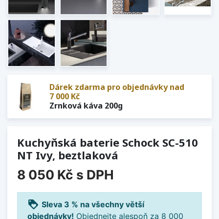
Dárek zdarma pro objednávky nad
7 000 Kč
Zrnková káva 200g
Kuchyňská baterie Schock SC-510
NT Ivy, beztlaková
8 050 Kč
s DPH
loyalty
Sleva 3 % na všechny větší
objednávky!
Objednejte alespoň za 8 000