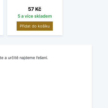
Cena
57 Kč
5 a více skladem
Přidat do košíku
e a určitě najdeme řešení.