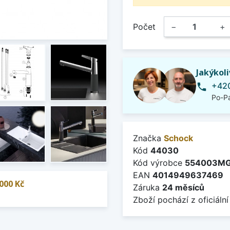
Počet
−
+
Jakýkol
+420
phone
Po-Pá
Značka
Schock
Kód
44030
Kód výrobce
554003M
EAN
4014949637469
000 Kč
Záruka
24 měsíců
Zboží pochází z oficiální