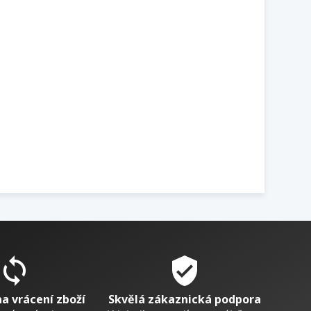
sync
verified_user
na vrácení zboží
Skvělá zákaznická podpora