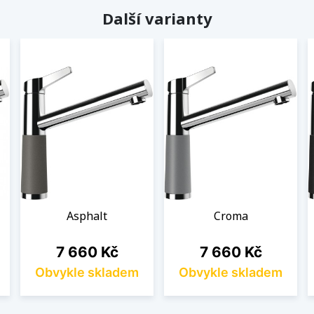
Další varianty
Asphalt
Croma
Cena
Cena
7 660 Kč
7 660 Kč
Obvykle skladem
Obvykle skladem