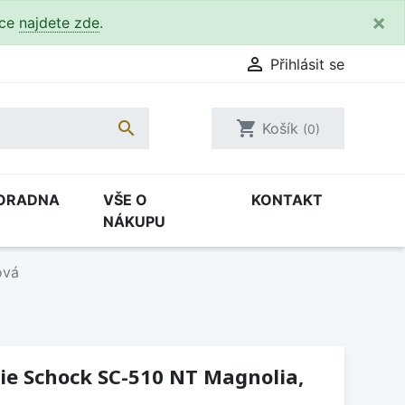
×
kce
najdete zde
.

Přihlásit se

shopping_cart
Košík
(0)
ORADNA
VŠE O
KONTAKT
NÁKUPU
ová
ie Schock SC-510 NT Magnolia,