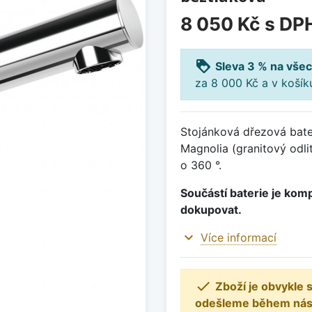
8 050 Kč
s DP
loyalty
Sleva 3 % na všec
za 8 000 Kč a v koší
Stojánková dřezová bater
Magnolia (granitový odl
o 360 °.
Součástí baterie je komp
dokupovat.
expand_more
Více informací

Zboží je obvykle
odešleme během násle