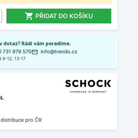

PŘIDAT DO KOŠÍKU
iv dotaz? Rádi vám poradíme.
 731 979 570
info@trendo.cz
mail_outline
 9-12, 13-17
GL
 distribuce pro ČR