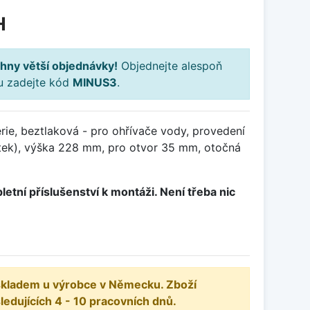
H
hny větší objednávky!
Objednejte alespoň
ku zadejte kód
MINUS3
.
ie, beztlaková - pro ohřívače vody, provedení
itek), výška 228 mm, pro otvor 35 mm, otočná
letní příslušenství k montáži. Není třeba nic
 skladem u výrobce v Německu. Zboží
dujících 4 - 10 pracovních dnů.