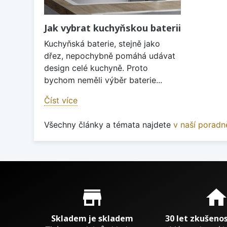
Jak vybrat kuchyňskou baterii
Kuchyňská baterie, stejně jako
dřez, nepochybně pomáhá udávat
design celé kuchyně. Proto
bychom neměli výběr baterie...
Číst více
Všechny články a témata najdete
v naší poradn
Proč nakupovat u nás?
store_mall_directory
hom
Skladem je skladem
30 let zkušenos