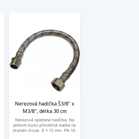
Nerezová hadička Š3/8" x
M3/8", délka 30 cm
Nerezová opletená hadička. Na
jednom konci převlečná matka na
o
druhém šroub. 9 x 13 mm. PN 10.