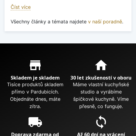
Číst více
Všechny články a témata najdete
v naší poradně
.
Proč nakupovat u nás?
store_mall_directory
home
Skladem je skladem
30 let zkušeností v oboru
Tisíce produktů skladem
Máme vlastní kuchyňské
přímo v Pardubicích.
studio a vyrábíme
Objednáte dnes, máte
špičkové kuchyně. Víme
zítra.
přesně, co funguje.
local_shipping
sync
Doprava zdarma od
Až 60 dní na vrácení