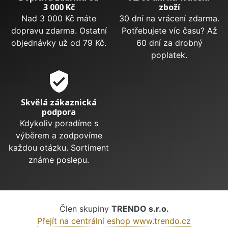
3 000 Kč
zboží
Nad 3 000 Kč máte
30 dní na vrácení zdarma.
dopravu zdarma. Ostatní
Potřebujete víc času? Až
objednávky už od 79 Kč.
60 dní za drobný
poplatek.
verified_user
Skvělá zákaznická
podpora
Kdykoliv poradíme s
výběrem a zodpovíme
každou otázku. Sortiment
známe poslepu.
Člen skupiny
TRENDO s.r.o.
Přejít na centrální eshop www.trendo.cz