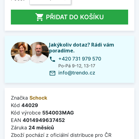

PŘIDAT DO KOŠÍKU
Jakýkoliv dotaz? Rádi vám
poradíme.
+420 731 979 570
phone
Po-Pá 9-12, 13-17
info@trendo.cz
mail_outline
Značka
Schock
Kód
44029
Kód výrobce
554003MAG
EAN
4014949637452
Záruka
24 měsíců
Zboží pochází z oficiální distribuce pro ČR