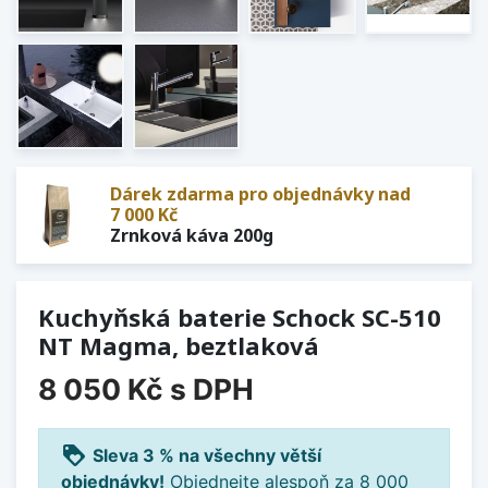
Dárek zdarma pro objednávky nad
7 000 Kč
Zrnková káva 200g
Kuchyňská baterie Schock SC-510
NT Magma, beztlaková
8 050 Kč
s DPH
loyalty
Sleva 3 % na všechny větší
objednávky!
Objednejte alespoň za 8 000