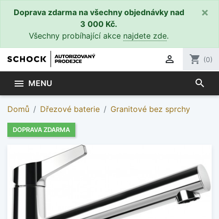
×
Doprava zdarma na všechny objednávky nad
3 000 Kč.
Všechny probíhající akce
najdete zde
.

shopping_cart
(0)
search

MENU
Domů
Dřezové baterie
Granitové bez sprchy
DOPRAVA ZDARMA