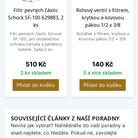
Filtr pevných částic
Rohový ventil s filtrem,
Schock SF-100 629883, 2
krytkou a kovovou
ks
pákou 1/2 x 3/8
Filtr pevných částic Schock
Roháček s filtrem, krytkou a
SF-100, pro dodatečnou
kovovou pákou 1/2 x 3/8.
ochranu kartuše a perlátoru
baterie. Sada 2 ks.
Cena
Cena
510 Kč
140 Kč
2 ks skladem
5 a více skladem
Přidat do košíku
Přidat do košíku
SOUVISEJÍCÍ ČLÁNKY Z NAŠÍ PORADNY
Nevíte jak vybrat? Nahlédněte do naší poradny a
snad najdete, co hledáte. Pokud ne, zavolejte