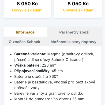
Cena
Cena
8 050 Kč
8 050 Kč
Obvykle skladem
Obvykle skladem
Informace
Parametry zboží
O značce Schock
Možnosti a ceny dopravy
Barevná varianta:
Magma (granitový odlitek,
přesně ladí se dřezy Schock Cristadur)
Výška baterie:
228 mm
Připojovací hadičky:
45 cm
Baterie je otočná o 360°
Baterie je beztlaková, vhodná pro beztlakové
ohřívače vody.
Barevné varianty z granitového odlitku
Montáž do standardního otvoru 35 mm