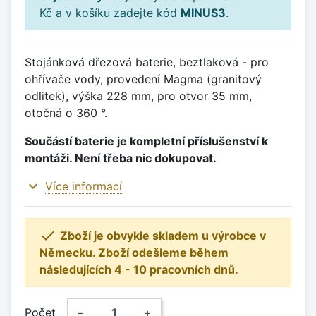
Kč a v košíku zadejte kód
MINUS3
.
Stojánková dřezová baterie, beztlaková - pro
ohřívače vody, provedení Magma (granitový
odlitek), výška 228 mm, pro otvor 35 mm,
otočná o 360 °.
Součástí baterie je kompletní příslušenství k
montáži. Není třeba nic dokupovat.
expand_more
Více informací

Zboží je obvykle skladem u výrobce v
Německu. Zboží odešleme během
následujících 4 - 10 pracovních dnů.
Počet
−
+