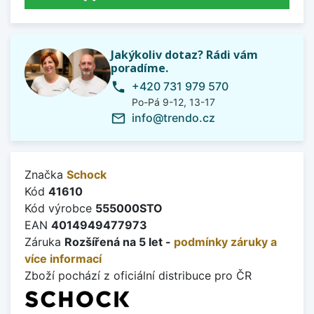
Jakýkoliv dotaz? Rádi vám
poradíme.
+420 731 979 570
phone
Po-Pá 9-12, 13-17
info@trendo.cz
mail_outline
Značka
Schock
Kód
41610
Kód výrobce
555000STO
EAN
4014949477973
Záruka
Rozšířená na 5 let -
podmínky záruky a
více informací
Zboží pochází z oficiální distribuce pro ČR