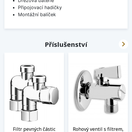
Dřezová baterie
Připojovací hadičky
Montážní balíček

Příslušenství
Filtr pevných částic
Rohový ventil s filtrem,