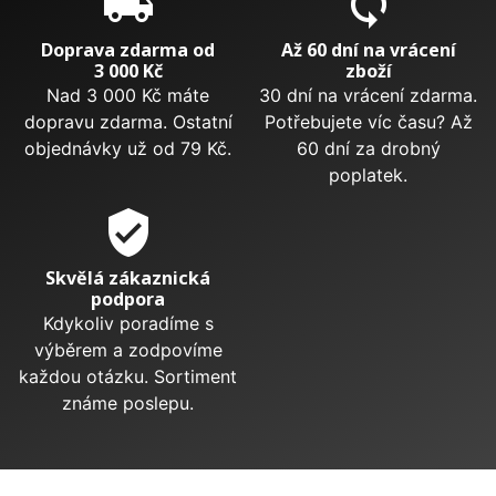
local_shipping
sync
Doprava zdarma od
Až 60 dní na vrácení
3 000 Kč
zboží
Nad 3 000 Kč máte
30 dní na vrácení zdarma.
dopravu zdarma. Ostatní
Potřebujete víc času? Až
objednávky už od 79 Kč.
60 dní za drobný
poplatek.
verified_user
Skvělá zákaznická
podpora
Kdykoliv poradíme s
výběrem a zodpovíme
každou otázku. Sortiment
známe poslepu.