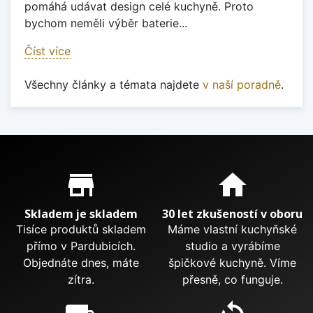
pomáhá udávat design celé kuchyně. Proto
bychom neměli výběr baterie...
Číst více
Všechny články a témata najdete
v naší poradně
.
Proč nakupovat u nás?
store_mall_directory
home
Skladem je skladem
30 let zkušeností v oboru
Tisíce produktů skladem
Máme vlastní kuchyňské
přímo v Pardubicích.
studio a vyrábíme
Objednáte dnes, máte
špičkové kuchyně. Víme
zítra.
přesně, co funguje.