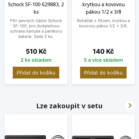
Schock SF-100 629883, 2
krytkou a kovovou
ks
pákou 1/2 x 3/8
Filtr pevných částic Schock
Roháček s filtrem, krytkou a
SF-100, pro dodatečnou
kovovou pákou 1/2 x 3/8.
ochranu kartuše a perlátoru
baterie. Sada 2 ks.
Cena
Cena
510 Kč
140 Kč
2 ks skladem
5 a více skladem
Přidat do košíku
Přidat do košíku

Lze zakoupit v setu