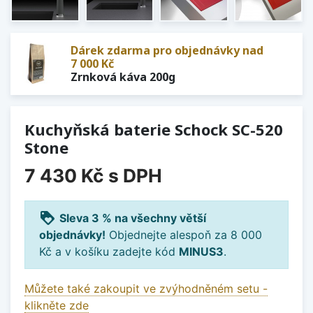
Dárek zdarma pro objednávky nad
7 000 Kč
Zrnková káva 200g
Kuchyňská baterie Schock SC-520
Stone
7 430 Kč
s DPH
loyalty
Sleva 3 % na všechny větší
objednávky!
Objednejte alespoň za 8 000
Kč a v košíku zadejte kód
MINUS3
.
Můžete také zakoupit ve zvýhodněném setu -
klikněte zde