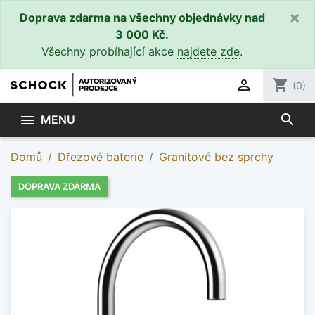
×
Doprava zdarma na všechny objednávky nad
3 000 Kč.
Všechny probíhající akce
najdete zde
.

shopping_cart
(0)
search

MENU
Domů
Dřezové baterie
Granitové bez sprchy
DOPRAVA ZDARMA