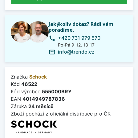
Jakýkoliv dotaz? Rádi vám
poradíme.
+420 731 979 570
phone
Po-Pá 9-12, 13-17
info@trendo.cz
mail_outline
Značka
Schock
Kód
46522
Kód výrobce
555000BRY
EAN
4014949787836
Záruka
24 měsíců
Zboží pochází z oficiální distribuce pro ČR