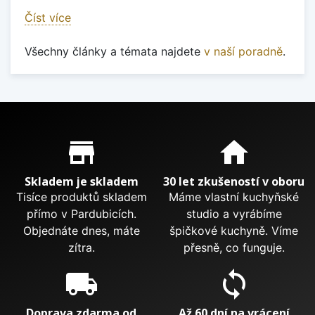
Číst více
Všechny články a témata najdete
v naší poradně
.
Proč nakupovat u nás?
store_mall_directory
home
Skladem je skladem
30 let zkušeností v oboru
Tisíce produktů skladem
Máme vlastní kuchyňské
přímo v Pardubicích.
studio a vyrábíme
Objednáte dnes, máte
špičkové kuchyně. Víme
zítra.
přesně, co funguje.
local_shipping
sync
Doprava zdarma od
Až 60 dní na vrácení