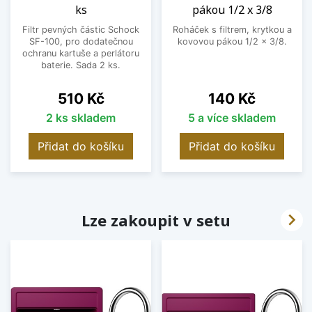
ks
pákou 1/2 x 3/8
Filtr pevných částic Schock
Roháček s filtrem, krytkou a
SF-100, pro dodatečnou
kovovou pákou 1/2 x 3/8.
ochranu kartuše a perlátoru
baterie. Sada 2 ks.
Cena
Cena
510 Kč
140 Kč
2 ks skladem
5 a více skladem
Přidat do košíku
Přidat do košíku

Lze zakoupit v setu