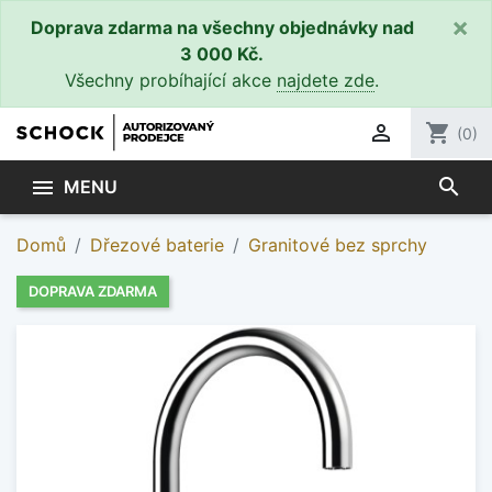
×
Doprava zdarma na všechny objednávky nad
3 000 Kč.
Všechny probíhající akce
najdete zde
.

shopping_cart
(0)
search

MENU
Domů
Dřezové baterie
Granitové bez sprchy
DOPRAVA ZDARMA