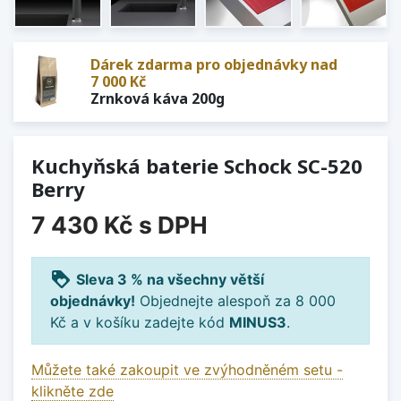
Dárek zdarma pro objednávky nad
7 000 Kč
Zrnková káva 200g
Kuchyňská baterie Schock SC-520
Berry
7 430 Kč
s DPH
loyalty
Sleva 3 % na všechny větší
objednávky!
Objednejte alespoň za 8 000
Kč a v košíku zadejte kód
MINUS3
.
Můžete také zakoupit ve zvýhodněném setu -
klikněte zde