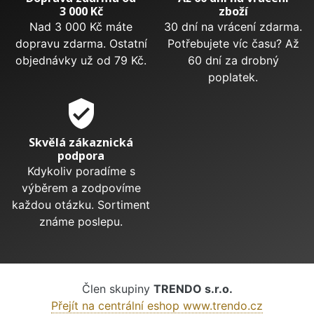
3 000 Kč
zboží
Nad 3 000 Kč máte
30 dní na vrácení zdarma.
dopravu zdarma. Ostatní
Potřebujete víc času? Až
objednávky už od 79 Kč.
60 dní za drobný
poplatek.
verified_user
Skvělá zákaznická
podpora
Kdykoliv poradíme s
výběrem a zodpovíme
každou otázku. Sortiment
známe poslepu.
Člen skupiny
TRENDO s.r.o.
Přejít na centrální eshop www.trendo.cz