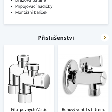
Dřezová baterie
Připojovací hadičky
Montážní balíček

Příslušenství
Filtr pevných částic
Rohový ventil s filtrem,