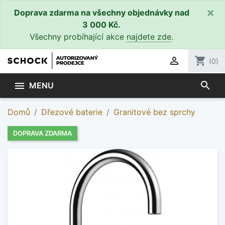
×
Doprava zdarma na všechny objednávky nad
3 000 Kč.
Všechny probíhající akce
najdete zde
.

shopping_cart
(0)
search

MENU
Domů
Dřezové baterie
Granitové bez sprchy
DOPRAVA ZDARMA