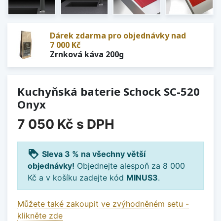
Dárek zdarma pro objednávky nad
7 000 Kč
Zrnková káva 200g
Kuchyňská baterie Schock SC-520
Onyx
7 050 Kč
s DPH
loyalty
Sleva 3 % na všechny větší
objednávky!
Objednejte alespoň za 8 000
Kč a v košíku zadejte kód
MINUS3
.
Můžete také zakoupit ve zvýhodněném setu -
klikněte zde