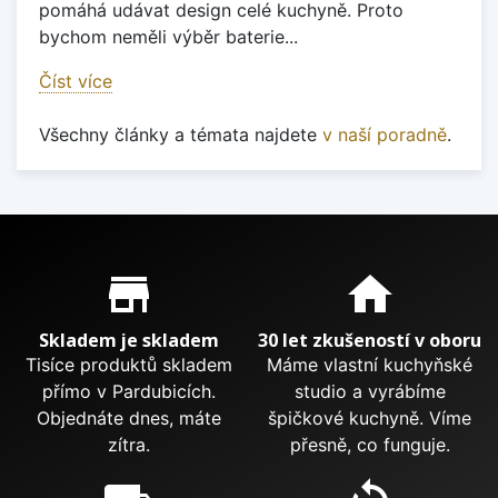
pomáhá udávat design celé kuchyně. Proto
bychom neměli výběr baterie...
Číst více
Všechny články a témata najdete
v naší poradně
.
Proč nakupovat u nás?
store_mall_directory
home
Skladem je skladem
30 let zkušeností v oboru
Tisíce produktů skladem
Máme vlastní kuchyňské
přímo v Pardubicích.
studio a vyrábíme
Objednáte dnes, máte
špičkové kuchyně. Víme
zítra.
přesně, co funguje.