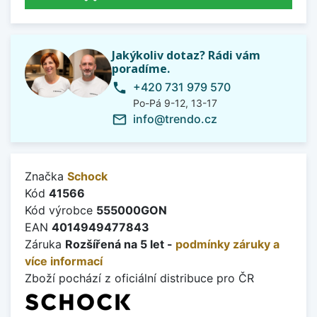
Jakýkoliv dotaz? Rádi vám
poradíme.
+420 731 979 570
phone
Po-Pá 9-12, 13-17
info@trendo.cz
mail_outline
Značka
Schock
Kód
41566
Kód výrobce
555000GON
EAN
4014949477843
Záruka
Rozšířená na 5 let -
podmínky záruky a
více informací
Zboží pochází z oficiální distribuce pro ČR