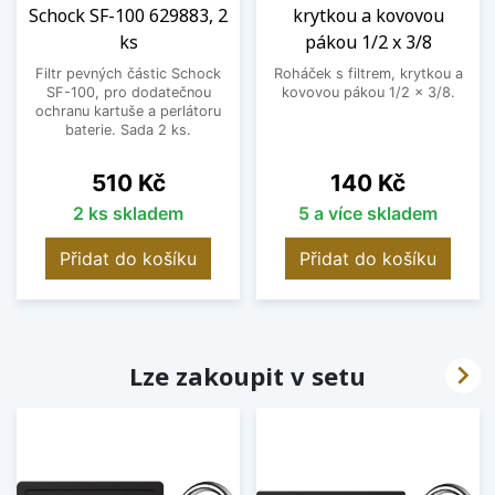
Schock SF-100 629883, 2
krytkou a kovovou
ks
pákou 1/2 x 3/8
Filtr pevných částic Schock
Roháček s filtrem, krytkou a
SF-100, pro dodatečnou
kovovou pákou 1/2 x 3/8.
ochranu kartuše a perlátoru
baterie. Sada 2 ks.
Cena
Cena
510 Kč
140 Kč
2 ks skladem
5 a více skladem
Přidat do košíku
Přidat do košíku

Lze zakoupit v setu