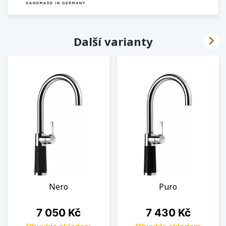

Další varianty
Nero
Puro
Cena
Cena
7 050 Kč
7 430 Kč