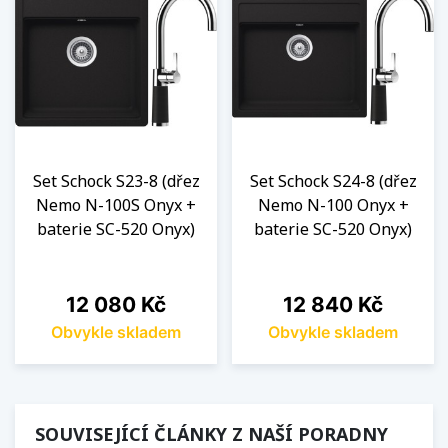
Set Schock S23-8 (dřez
Set Schock S24-8 (dřez
Nemo N-100S Onyx +
Nemo N-100 Onyx +
baterie SC-520 Onyx)
baterie SC-520 Onyx)
Cena
Cena
12 080 Kč
12 840 Kč
Obvykle skladem
Obvykle skladem
SOUVISEJÍCÍ ČLÁNKY Z NAŠÍ PORADNY