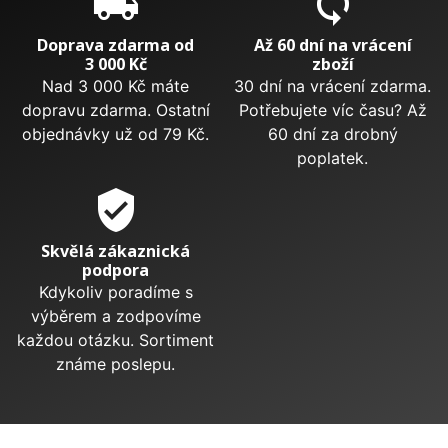
local_shipping
sync
Doprava zdarma od
Až 60 dní na vrácení
3 000 Kč
zboží
Nad 3 000 Kč máte
30 dní na vrácení zdarma.
dopravu zdarma. Ostatní
Potřebujete víc času? Až
objednávky už od 79 Kč.
60 dní za drobný
poplatek.
verified_user
Skvělá zákaznická
podpora
Kdykoliv poradíme s
výběrem a zodpovíme
každou otázku. Sortiment
známe poslepu.