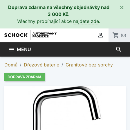
×
Doprava zdarma na všechny objednávky nad
3 000 Kč.
Všechny probíhající akce
najdete zde
.

shopping_cart
(0)
search

MENU
Domů
Dřezové baterie
Granitové bez sprchy
DOPRAVA ZDARMA