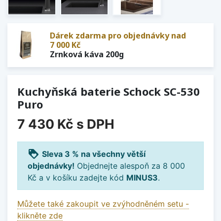
Dárek zdarma pro objednávky nad
7 000 Kč
Zrnková káva 200g
Kuchyňská baterie Schock SC-530
Puro
7 430 Kč
s DPH
loyalty
Sleva 3 % na všechny větší
objednávky!
Objednejte alespoň za 8 000
Kč a v košíku zadejte kód
MINUS3
.
Můžete také zakoupit ve zvýhodněném setu -
klikněte zde