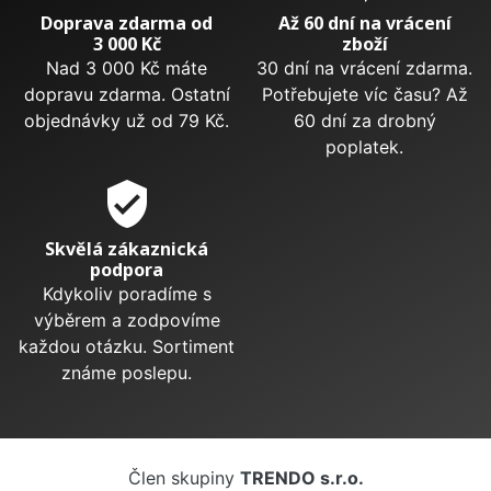
Doprava zdarma od
Až 60 dní na vrácení
3 000 Kč
zboží
Nad 3 000 Kč máte
30 dní na vrácení zdarma.
dopravu zdarma. Ostatní
Potřebujete víc času? Až
objednávky už od 79 Kč.
60 dní za drobný
poplatek.
verified_user
Skvělá zákaznická
podpora
Kdykoliv poradíme s
výběrem a zodpovíme
každou otázku. Sortiment
známe poslepu.
Člen skupiny
TRENDO s.r.o.