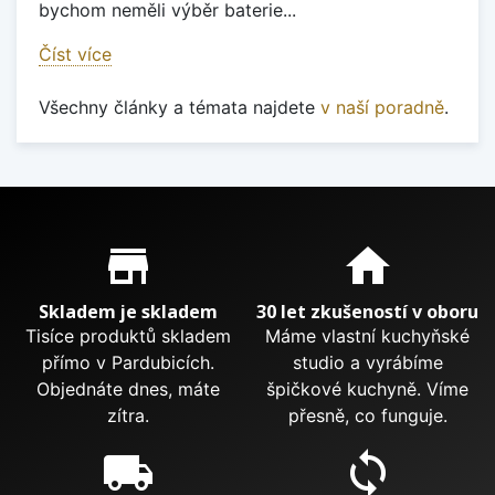
bychom neměli výběr baterie...
Číst více
Všechny články a témata najdete
v naší poradně
.
Proč nakupovat u nás?
store_mall_directory
home
Skladem je skladem
30 let zkušeností v oboru
Tisíce produktů skladem
Máme vlastní kuchyňské
přímo v Pardubicích.
studio a vyrábíme
Objednáte dnes, máte
špičkové kuchyně. Víme
zítra.
přesně, co funguje.
local_shipping
sync