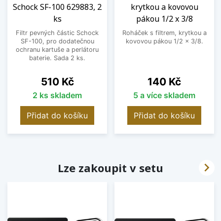
Schock SF-100 629883, 2
krytkou a kovovou
ks
pákou 1/2 x 3/8
Filtr pevných částic Schock
Roháček s filtrem, krytkou a
SF-100, pro dodatečnou
kovovou pákou 1/2 x 3/8.
ochranu kartuše a perlátoru
baterie. Sada 2 ks.
Cena
Cena
510 Kč
140 Kč
2 ks skladem
5 a více skladem
Přidat do košíku
Přidat do košíku

Lze zakoupit v setu