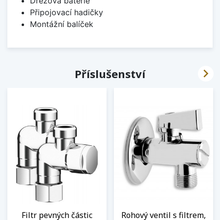
Dřezová baterie
Připojovací hadičky
Montážní balíček

Příslušenství
Filtr pevných částic
Rohový ventil s filtrem,