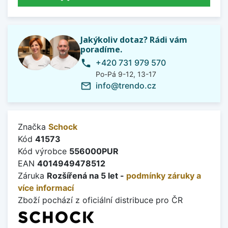
Jakýkoliv dotaz? Rádi vám
poradíme.
+420 731 979 570
phone
Po-Pá 9-12, 13-17
info@trendo.cz
mail_outline
Značka
Schock
Kód
41573
Kód výrobce
556000PUR
EAN
4014949478512
Záruka
Rozšířená na 5 let -
podmínky záruky a
více informací
Zboží pochází z oficiální distribuce pro ČR