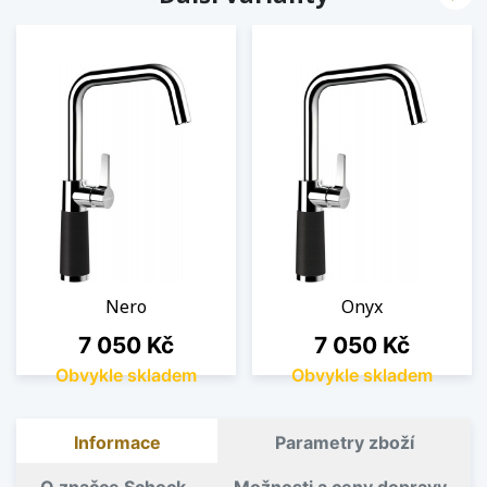
Nero
Onyx
Cena
Cena
7 050 Kč
7 050 Kč
Obvykle skladem
Obvykle skladem
Informace
Parametry zboží
O značce Schock
Možnosti a ceny dopravy