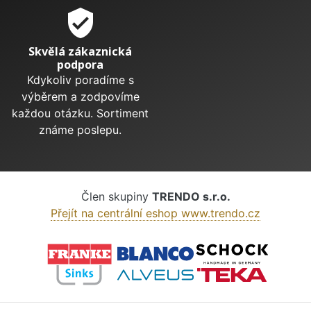
verified_user
Skvělá zákaznická
podpora
Kdykoliv poradíme s
výběrem a zodpovíme
každou otázku. Sortiment
známe poslepu.
Člen skupiny
TRENDO s.r.o.
Přejít na centrální eshop www.trendo.cz