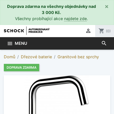
×
Doprava zdarma na všechny objednávky nad
3 000 Kč.
Všechny probíhající akce
najdete zde
.

shopping_cart
(0)
search

MENU
Domů
Dřezové baterie
Granitové bez sprchy
DOPRAVA ZDARMA