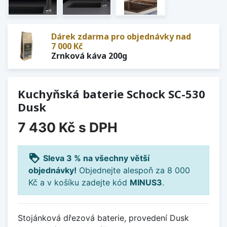
Dárek zdarma pro objednávky nad
7 000 Kč
Zrnková káva 200g
Kuchyňská baterie Schock SC-530
Dusk
7 430 Kč
s DPH
loyalty
Sleva 3 % na všechny větší
objednávky!
Objednejte alespoň za 8 000
Kč a v košíku zadejte kód
MINUS3
.
Stojánková dřezová baterie, provedení Dusk