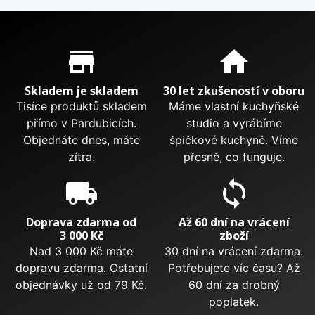
Proč nakupovat u nás?
store_mall_directory
home
Skladem je skladem
30 let zkušeností v oboru
Tisíce produktů skladem
Máme vlastní kuchyňské
přímo v Pardubicích.
studio a vyrábíme
Objednáte dnes, máte
špičkové kuchyně. Víme
zítra.
přesně, co funguje.
local_shipping
sync
Doprava zdarma od
Až 60 dní na vrácení
3 000 Kč
zboží
Nad 3 000 Kč máte
30 dní na vrácení zdarma.
dopravu zdarma. Ostatní
Potřebujete víc času? Až
objednávky už od 79 Kč.
60 dní za drobný
poplatek.