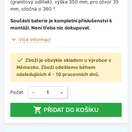
(granitový odlitek), výška 350 mm, pro otvor 35
mm, otočná o 360 °.
Součástí baterie je kompletní příslušenství k
montáži. Není třeba nic dokupovat.
expand_more
Více informací

Zboží je obvykle skladem u výrobce v
Německu. Zboží odešleme během
následujících 4 - 10 pracovních dnů.
Počet
−
+

PŘIDAT DO KOŠÍKU