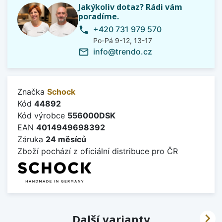
Jakýkoliv dotaz? Rádi vám
poradíme.
+420 731 979 570
phone
Po-Pá 9-12, 13-17
info@trendo.cz
mail_outline
Značka
Schock
Kód
44892
Kód výrobce
556000DSK
EAN
4014949698392
Záruka
24 měsíců
Zboží pochází z oficiální distribuce pro ČR

Další varianty