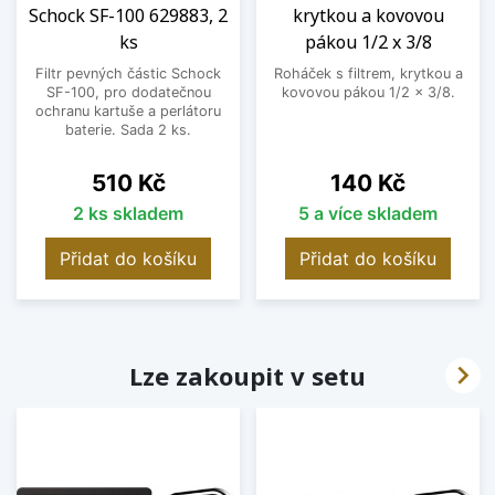
Schock SF-100 629883, 2
krytkou a kovovou
ks
pákou 1/2 x 3/8
Filtr pevných částic Schock
Roháček s filtrem, krytkou a
SF-100, pro dodatečnou
kovovou pákou 1/2 x 3/8.
ochranu kartuše a perlátoru
baterie. Sada 2 ks.
Cena
Cena
510 Kč
140 Kč
2 ks skladem
5 a více skladem
Přidat do košíku
Přidat do košíku

Lze zakoupit v setu