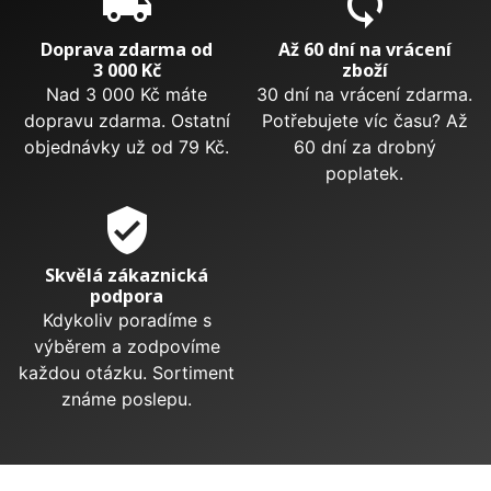
local_shipping
sync
Doprava zdarma od
Až 60 dní na vrácení
3 000 Kč
zboží
Nad 3 000 Kč máte
30 dní na vrácení zdarma.
dopravu zdarma. Ostatní
Potřebujete víc času? Až
objednávky už od 79 Kč.
60 dní za drobný
poplatek.
verified_user
Skvělá zákaznická
podpora
Kdykoliv poradíme s
výběrem a zodpovíme
každou otázku. Sortiment
známe poslepu.