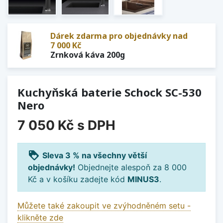
Dárek zdarma pro objednávky nad
7 000 Kč
Zrnková káva 200g
Kuchyňská baterie Schock SC-530
Nero
7 050 Kč
s DPH
loyalty
Sleva 3 % na všechny větší
objednávky!
Objednejte alespoň za 8 000
Kč a v košíku zadejte kód
MINUS3
.
Můžete také zakoupit ve zvýhodněném setu -
klikněte zde