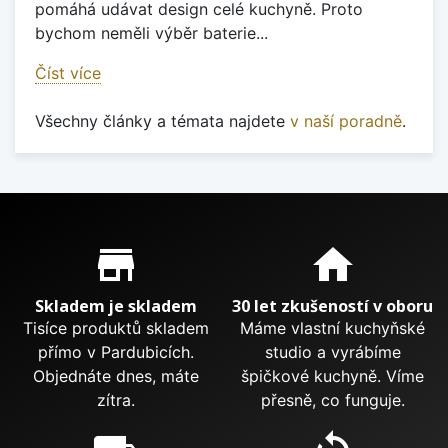
pomáhá udávat design celé kuchyně. Proto
bychom neměli výběr baterie...
Číst více
Všechny články a témata najdete
v naší poradně
.
Proč nakupovat u nás?
store_mall_directory
home
Skladem je skladem
30 let zkušeností v oboru
Tisíce produktů skladem
Máme vlastní kuchyňské
přímo v Pardubicích.
studio a vyrábíme
Objednáte dnes, máte
špičkové kuchyně. Víme
zítra.
přesně, co funguje.