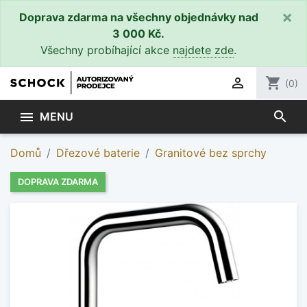
×
Doprava zdarma na všechny objednávky nad
3 000 Kč.
Všechny probíhající akce
najdete zde
.

shopping_cart
(0)
search

MENU
Domů
Dřezové baterie
Granitové bez sprchy
DOPRAVA ZDARMA