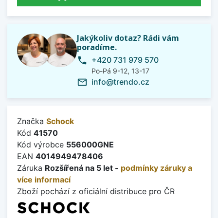
Jakýkoliv dotaz? Rádi vám
poradíme.
+420 731 979 570
phone
Po-Pá 9-12, 13-17
info@trendo.cz
mail_outline
Značka
Schock
Kód
41570
Kód výrobce
556000GNE
EAN
4014949478406
Záruka
Rozšířená na 5 let -
podmínky záruky a
více informací
Zboží pochází z oficiální distribuce pro ČR