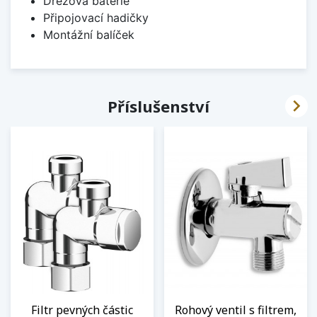
Dřezová baterie
Připojovací hadičky
Montážní balíček

Příslušenství
Filtr pevných částic
Rohový ventil s filtrem,