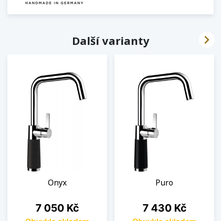

Další varianty
Onyx
Puro
Cena
Cena
7 050 Kč
7 430 Kč