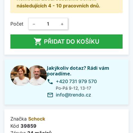
následujících 4 - 10 pracovních dnů.
Počet
−
+

PŘIDAT DO KOŠÍKU
Jakýkoliv dotaz? Rádi vám
poradíme.
+420 731 979 570
phone
Po-Pá 9-12, 13-17
info@trendo.cz
mail_outline
Značka
Schock
Kód
39859
Záruka
24 měsíců