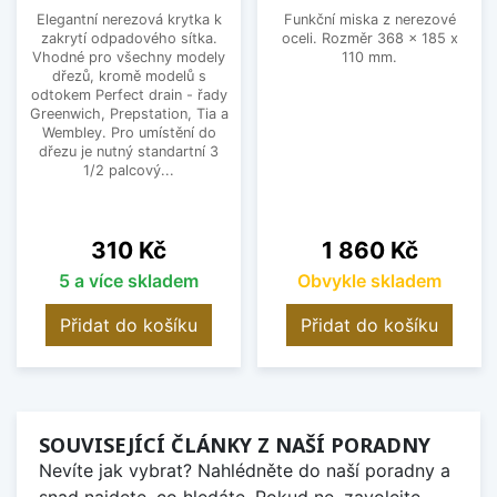
Elegantní nerezová krytka k
Funkční miska z nerezové
zakrytí odpadového sítka.
oceli. Rozměr 368 x 185 x
Vhodné pro všechny modely
110 mm.
dřezů, kromě modelů s
odtokem Perfect drain - řady
Greenwich, Prepstation, Tia a
Wembley. Pro umístění do
dřezu je nutný standartní 3
1/2 palcový...
Cena
Cena
310 Kč
1 860 Kč
5 a více skladem
Obvykle skladem
Přidat do košíku
Přidat do košíku
SOUVISEJÍCÍ ČLÁNKY Z NAŠÍ PORADNY
Nevíte jak vybrat? Nahlédněte do naší poradny a
snad najdete, co hledáte. Pokud ne, zavolejte