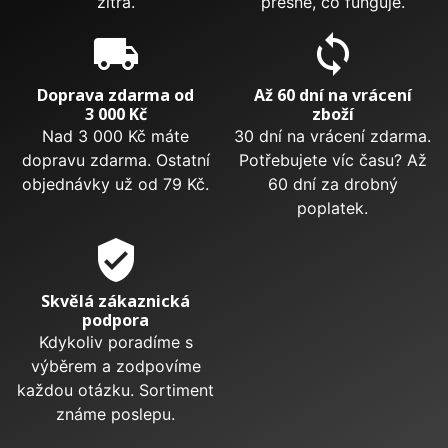
zítra.
přesně, co funguje.
local_shipping
sync
Doprava zdarma od
Až 60 dní na vrácení
3 000 Kč
zboží
Nad 3 000 Kč máte
30 dní na vrácení zdarma.
dopravu zdarma. Ostatní
Potřebujete víc času? Až
objednávky už od 79 Kč.
60 dní za drobný
poplatek.
verified_user
Skvělá zákaznická
podpora
Kdykoliv poradíme s
výběrem a zodpovíme
každou otázku. Sortiment
známe poslepu.