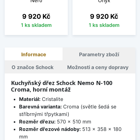
Nero
Onyx
Cena
Cena
9 920 Kč
9 920 Kč
1 ks skladem
1 ks skladem
Informace
Parametry zboží
O značce Schock
Možnosti a ceny dopravy
Kuchyňský dřez Schock Nemo N-100
Croma, horní montáž
Materiál:
Cristalite
Barevná varianta:
Croma (světle šedá se
stříbrnými třpytkami)
Rozměr dřezu:
570 x 510 mm
Rozměr dřezové nádoby:
513 x 358 x 180
mm