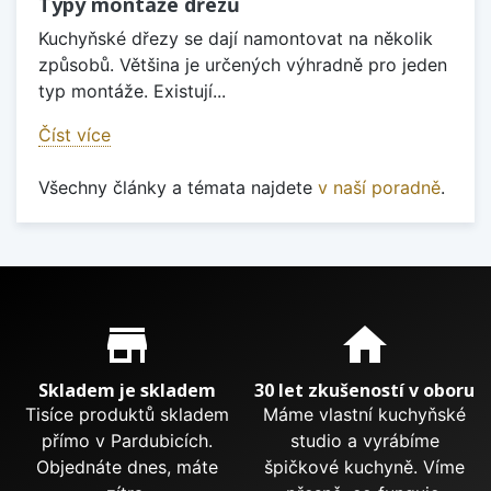
Typy montáže dřezů
Kuchyňské dřezy se dají namontovat na několik
způsobů. Většina je určených výhradně pro jeden
typ montáže. Existují...
Číst více
Všechny články a témata najdete
v naší poradně
.
Proč nakupovat u nás?
store_mall_directory
home
Skladem je skladem
30 let zkušeností v oboru
Tisíce produktů skladem
Máme vlastní kuchyňské
přímo v Pardubicích.
studio a vyrábíme
Objednáte dnes, máte
špičkové kuchyně. Víme