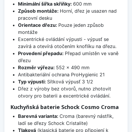
Minimální šířka skříňky:
600 mm
Způsob montáže:
Horní, dřez je usazen nad
pracovní desku
Orientace dřezu:
Pouze jeden způsob
montáže
Excentrické ovládání výpusti - výpusť se
zavírá a otevírá otočením knoflíku na dřezu.
Provedení přepadu:
Přepad umístěn ve vaně
dřezu
Rozměr výřezu:
552 x 490 mm
Antibakteriální ochrana ProHygienic 21
Typ výpusti:
Sítková výpusť 3 1/2
Dřez z výroby bez otvorů, nutno zhotovit
otvory pro baterii a excentrické ovládání.
Kuchyňská baterie Schock Cosmo Croma
Barevná varianta:
Croma (barevný nástřik,
ladí se dřezy Schock Cristalite)
Tlaková
(klasická baterie pro připojení k