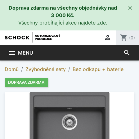
×
Doprava zdarma na všechny objednávky nad
3 000 Kč.
Všechny probíhající akce
najdete zde
.

shopping_cart
(0)
search

MENU
Domů
Zvýhodněné sety
Bez odkapu + baterie
DOPRAVA ZDARMA