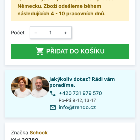
Německu. Zboží odešleme během
následujících 4 - 10 pracovních dnů.
Počet
−
+

PŘIDAT DO KOŠÍKU
Jakýkoliv dotaz? Rádi vám
poradíme.
+420 731 979 570
phone
Po-Pá 9-12, 13-17
info@trendo.cz
mail_outline
Značka
Schock
Kód
39789