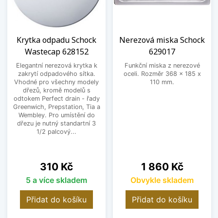
Krytka odpadu Schock
Nerezová miska Schock
Wastecap 628152
629017
Elegantní nerezová krytka k
Funkční miska z nerezové
zakrytí odpadového sítka.
oceli. Rozměr 368 x 185 x
Vhodné pro všechny modely
110 mm.
dřezů, kromě modelů s
odtokem Perfect drain - řady
Greenwich, Prepstation, Tia a
Wembley. Pro umístění do
dřezu je nutný standartní 3
1/2 palcový...
Cena
Cena
310 Kč
1 860 Kč
5 a více skladem
Obvykle skladem
Přidat do košíku
Přidat do košíku