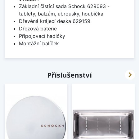
Základní čistící sada Schock 629093 -
tablety, balzám, ubrousky, houbička
Dřevěná krájecí deska 629159
Dřezová baterie
Připojovací hadičky
Montážní balíček

Příslušenství