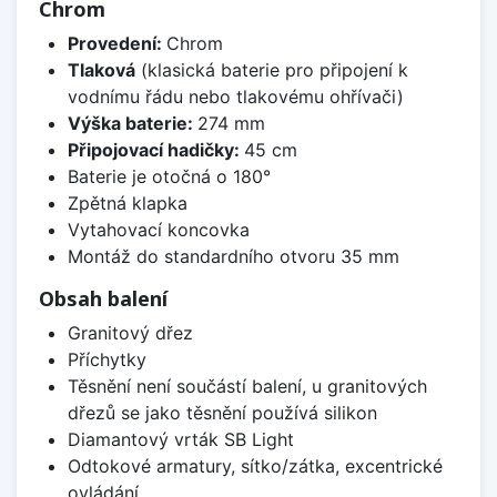
Chrom
Provedení:
Chrom
Tlaková
(klasická baterie pro připojení k
vodnímu řádu nebo tlakovému ohřívači)
Výška baterie:
274 mm
Připojovací hadičky:
45 cm
Baterie je otočná o 180°
Zpětná klapka
Vytahovací koncovka
Montáž do standardního otvoru 35 mm
Obsah balení
Granitový dřez
Příchytky
Těsnění není součástí balení, u granitových
dřezů se jako těsnění používá silikon
Diamantový vrták SB Light
Odtokové armatury, sítko/zátka, excentrické
ovládání