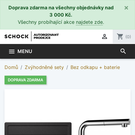
×
Doprava zdarma na všechny objednávky nad
3 000 Kč.
Všechny probíhající akce
najdete zde
.

shopping_cart
(0)
search

MENU
Domů
Zvýhodněné sety
Bez odkapu + baterie
DOPRAVA ZDARMA