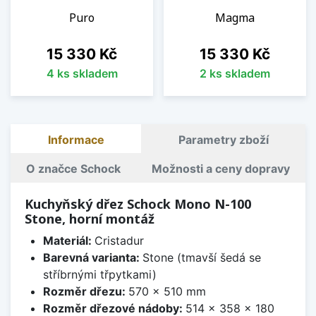
Puro
Magma
Cena
Cena
15 330 Kč
15 330 Kč
4 ks skladem
2 ks skladem
Informace
Parametry zboží
O značce Schock
Možnosti a ceny dopravy
Kuchyňský dřez Schock Mono N-100
Stone, horní montáž
Materiál:
Cristadur
Barevná varianta:
Stone (tmavší šedá se
stříbrnými třpytkami)
Rozměr dřezu:
570 x 510 mm
Rozměr dřezové nádoby:
514 x 358 x 180