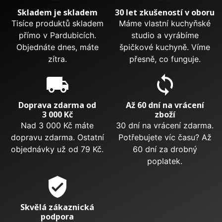
Skladem je skladem
30 let zkušeností v oboru
Tisíce produktů skladem
Máme vlastní kuchyňské
přímo v Pardubicích.
studio a vyrábíme
Objednáte dnes, máte
špičkové kuchyně. Víme
zítra.
přesně, co funguje.
local_shipping
sync
Doprava zdarma od
Až 60 dní na vrácení
3 000 Kč
zboží
Nad 3 000 Kč máte
30 dní na vrácení zdarma.
dopravu zdarma. Ostatní
Potřebujete víc času? Až
objednávky už od 79 Kč.
60 dní za drobný
poplatek.
verified_user
Skvělá zákaznická
podpora