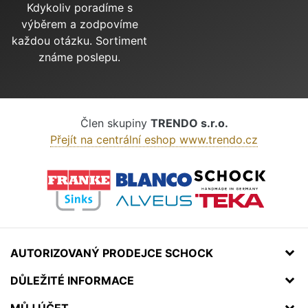
Kdykoliv poradíme s
výběrem a zodpovíme
každou otázku. Sortiment
známe poslepu.
Člen skupiny
TRENDO s.r.o.
Přejít na centrální eshop www.trendo.cz
AUTORIZOVANÝ PRODEJCE SCHOCK
DŮLEŽITÉ INFORMACE
MŮJ ÚČET