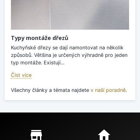
Typy montáže dřezů
Kuchyňské dřezy se dají namontovat na několik
způsobů. Většina je určených výhradně pro jeden
typ montáže. Existují...
Číst více
Všechny články a témata najdete
v naší poradně
.
Proč nakupovat u nás?
store_mall_directory
home