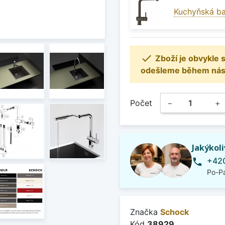
Kuchyňská ba

Zboží je obvykle
odešleme během násle
Počet
−
+
Jakýkol
+420
phone
Po-Pá
Značka
Schock
Kód
38929