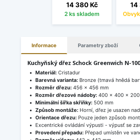
Cena
Cen
14 380 Kč
14
2 ks skladem
Obvyk
Informace
Parametry zboží
Kuchyňský dřez Schock Greenwich N-100
Materiál:
Cristadur
Barevná varianta:
Bronze (tmavá hnědá barv
Rozměr dřezu:
456 x 456 mm
Rozměr dřezové nádoby:
400 x 400 x 20
Minimální šířka skříňky:
500 mm
Způsob montáže:
Horní, dřez je usazen na
Orientace dřezu:
Pouze jeden způsob mon
Excentrické ovládání výpusti - výpusť se zav
Provedení přepadu:
Přepad umístěn ve van
Rozměr výřezu:
442 x 442 mm