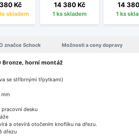
a
Cena
Cena
 380 Kč
14 380 Kč
14 380
le skladem
1 ks skladem
1 ks skl
O značce Schock
Možnosti a ceny dopravy
 Bronze, horní montáž
a se stříbrnými třpytkami)
0 mm
d pracovní desku
táže
írá a otevírá otočením knoflíku na dřezu.
ě dřezu