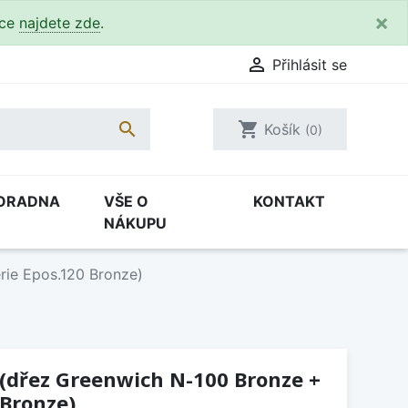
×
kce
najdete zde
.

Přihlásit se

shopping_cart
Košík
(0)
ORADNA
VŠE O
KONTAKT
NÁKUPU
rie Epos.120 Bronze)
 (dřez Greenwich N-100 Bronze +
 Bronze)