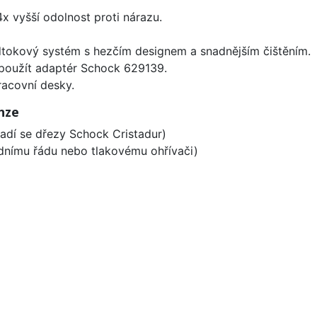
x vyšší odolnost proti nárazu.
dtokový systém s hezčím designem a snadnějším čištěním.
 použít adaptér Schock 629139.
racovní desky.
nze
ladí se dřezy Schock Cristadur)
odnímu řádu nebo tlakovému ohřívači)