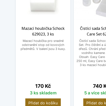
Mazací houbička Schock
Čistící sada S
629023, 3 ks
Care Set 6
Mazací houbička pro snadné
Čistící sada Scho
odstranění stop od kovových
Set. Pro čištění a
předmětů. V balení jsou 3 kusy.
dřezů. Chrání pře
vodního kamene a
Obsah: Easy Care
250 ml, Easy Care b
3 ks mazací houbi
Cena
Cena
170 Kč
740 
3 ks skladem
5 a více s
Přidat do košíku
Přidat do 