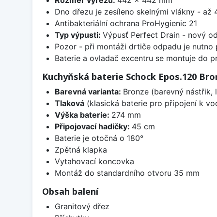
Dno dřezu je zesíleno skelnými vlákny - až 4
Antibakteriální ochrana ProHygienic 21
Typ výpusti:
Výpusť Perfect Drain - nový o
Pozor - při montáži drtiče odpadu je nutno
Baterie a ovladač excentru se montuje do p
Kuchyňská baterie Schock Epos.120 Bro
Barevná varianta:
Bronze (barevný nástřik, 
Tlaková
(klasická baterie pro připojení k v
Výška baterie:
274 mm
Připojovací hadičky:
45 cm
Baterie je otočná o 180°
Zpětná klapka
Vytahovací koncovka
Montáž do standardního otvoru 35 mm
Obsah balení
Granitový dřez