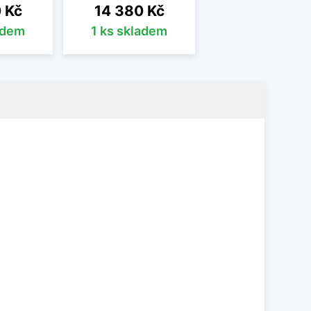
Cena
 Kč
14 380 Kč
adem
1 ks skladem