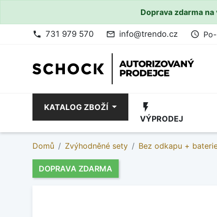
Doprava zdarma na 
731 979 570
info@trendo.cz
Po-
phone
mail_outline
access_time
flash_on
KATALOG ZBOŽÍ
VÝPRODEJ
Domů
Zvýhodněné sety
Bez odkapu + bateri
DOPRAVA ZDARMA