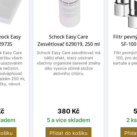
chock Easy
Schock Easy Care
Filtr pevn
29735
Zesvětlovač 629019, 250 ml
SF-100
ck Easy Care
Schock Easy Care zesvětlovač má
Filtr pevnýc
 údržbu všech
bělící efekt, který odstraní
100, pro d
d usazováním
všechny organické barevné změny
kartuše a per
 nečistot.
díky vysoce účinné složce
 odvápňovač
aktivního chlóru.
alzám 250 ml,
čky, návod.
Cena
C
Kč
380 Kč
5
kladem
5 a více skladem
2 k
košíku
Přidat do košíku
Přida