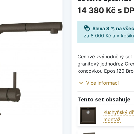
14 380 Kč
s D
loyalty
Sleva 3 % na všec
za 8 000 Kč a v koší
Cenově zvýhodněný set d
granitový jednodřez Gre
koncovkou Epos.120 Bro
expand_more
Více informací
Tento set obsahuje
Kuchyňský dř
montáž