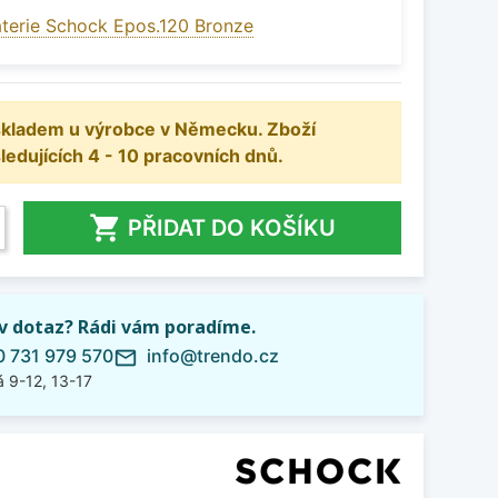
terie Schock Epos.120 Bronze
 skladem u výrobce v Německu. Zboží
dujících 4 - 10 pracovních dnů.

PŘIDAT DO KOŠÍKU
iv dotaz? Rádi vám poradíme.
 731 979 570
info@trendo.cz
mail_outline
 9-12, 13-17