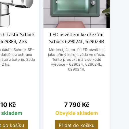
ých částic Schock
LED osvětlení ke dřezům
M
 629883, 2 ks
Schock 629024L, 629024R
Ne
Schoc
h částic Schock SF-
Moderní, úsporné LED osvětlení
mm. 
odatečnou ochranu
jako přímý zdroj světla ve dřezu.
uložen
látoru baterie. Sada
Tento produkt má více kódů
s pra
2 ks.
výrobce - 629024, 629024L,
sp
629024R.
vel
ena
Cena
10 Kč
7 790 Kč
s skladem
Obvykle skladem
t do košíku
Přidat do košíku