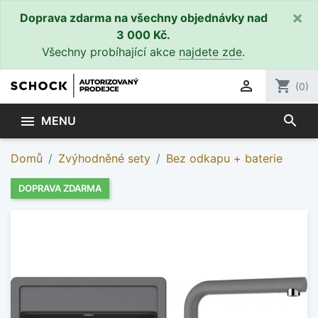
×
Doprava zdarma na všechny objednávky nad
3 000 Kč.
Všechny probíhající akce
najdete zde
.

shopping_cart
(0)
search

MENU
Domů
Zvýhodněné sety
Bez odkapu + baterie
DOPRAVA ZDARMA