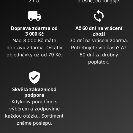
zítra.
přesně, co funguje.
local_shipping
sync
Doprava zdarma od
Až 60 dní na vrácení
3 000 Kč
zboží
Nad 3 000 Kč máte
30 dní na vrácení zdarma.
dopravu zdarma. Ostatní
Potřebujete víc času? Až
objednávky už od 79 Kč.
60 dní za drobný
poplatek.
verified_user
Skvělá zákaznická
podpora
Kdykoliv poradíme s
výběrem a zodpovíme
každou otázku. Sortiment
známe poslepu.