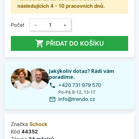
následujících 4 - 10 pracovních dnů.
Počet
−
+

PŘIDAT DO KOŠÍKU
Jakýkoliv dotaz? Rádi vám
poradíme.
+420 731 979 570
phone
Po-Pá 9-12, 13-17
info@trendo.cz
mail_outline
Značka
Schock
Kód
44352
Záruka
24 měsíců