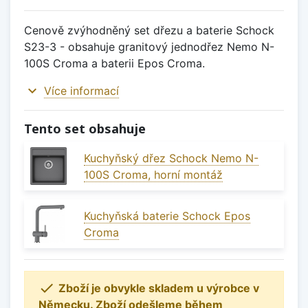
Cenově zvýhodněný set dřezu a baterie Schock
S23-3 - obsahuje granitový jednodřez Nemo N-
100S Croma a baterii Epos Croma.
expand_more
Více informací
Tento set obsahuje
Kuchyňský dřez Schock Nemo N-
100S Croma, horní montáž
Kuchyňská baterie Schock Epos
Croma

Zboží je obvykle skladem u výrobce v
Německu. Zboží odešleme během