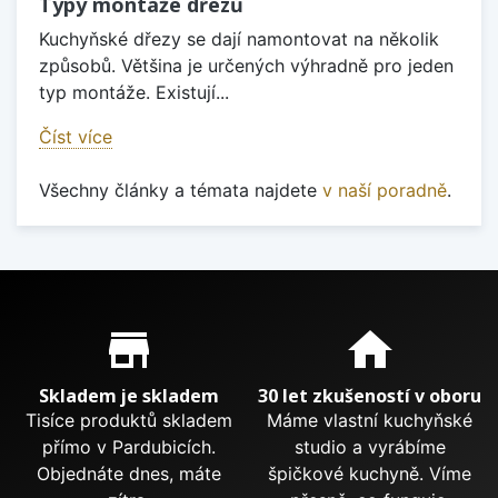
Typy montáže dřezů
Kuchyňské dřezy se dají namontovat na několik
způsobů. Většina je určených výhradně pro jeden
typ montáže. Existují...
Číst více
Všechny články a témata najdete
v naší poradně
.
Proč nakupovat u nás?
store_mall_directory
home
Skladem je skladem
30 let zkušeností v oboru
Tisíce produktů skladem
Máme vlastní kuchyňské
přímo v Pardubicích.
studio a vyrábíme
Objednáte dnes, máte
špičkové kuchyně. Víme