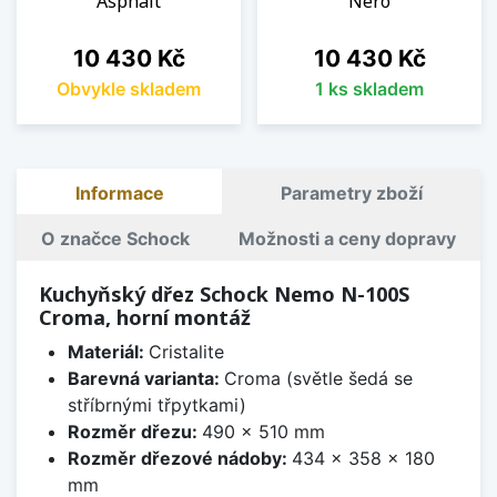
Asphalt
Nero
Cena
Cena
10 430 Kč
10 430 Kč
Obvykle skladem
1 ks skladem
Informace
Parametry zboží
O značce Schock
Možnosti a ceny dopravy
Kuchyňský dřez Schock Nemo N-100S
Croma, horní montáž
Materiál:
Cristalite
Barevná varianta:
Croma (světle šedá se
stříbrnými třpytkami)
Rozměr dřezu:
490 x 510 mm
Rozměr dřezové nádoby:
434 x 358 x 180
mm