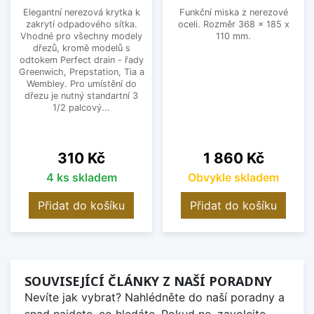
Elegantní nerezová krytka k
Funkční miska z nerezové
zakrytí odpadového sítka.
oceli. Rozměr 368 x 185 x
Vhodné pro všechny modely
110 mm.
dřezů, kromě modelů s
odtokem Perfect drain - řady
Greenwich, Prepstation, Tia a
Wembley. Pro umístění do
dřezu je nutný standartní 3
1/2 palcový...
Cena
Cena
310 Kč
1 860 Kč
4 ks skladem
Obvykle skladem
Přidat do košíku
Přidat do košíku
SOUVISEJÍCÍ ČLÁNKY Z NAŠÍ PORADNY
Nevíte jak vybrat? Nahlédněte do naší poradny a
snad najdete, co hledáte. Pokud ne, zavolejte