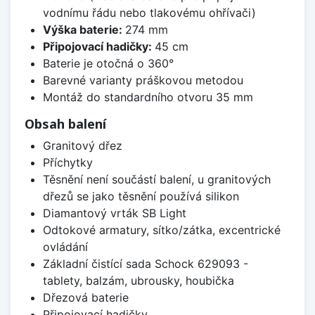
vodnímu řádu nebo tlakovému ohřívači)
Výška baterie:
274 mm
Připojovací hadičky:
45 cm
Baterie je otočná o 360°
Barevné varianty práškovou metodou
Montáž do standardního otvoru 35 mm
Obsah balení
Granitový dřez
Příchytky
Těsnění není součástí balení, u granitových
dřezů se jako těsnění používá silikon
Diamantový vrták SB Light
Odtokové armatury, sítko/zátka, excentrické
ovládání
Základní čistící sada Schock 629093 -
tablety, balzám, ubrousky, houbička
Dřezová baterie
Připojovací hadičky