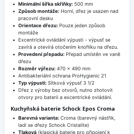
Minimální šířka skříňky:
500 mm
Způsob montáže:
Horní, dřez je usazen nad
pracovní desku
Orientace dřezu:
Pouze jeden způsob
montáže
Excentrické ovládání výpusti - výpusť se
zavírá a otevírá otočením knoflíku na dřezu.
Provedení přepadu:
Přepad umístěn ve vaně
dřezu
Rozměr výřezu:
470 x 490 mm
Antibakteriální ochrana ProHygienic 21
Typ výpusti:
Sítková výpusť 3 1/2
Dřez z výroby bez otvorů, nutno zhotovit
otvory pro baterii a excentrické ovládání.
Kuchyňská baterie Schock Epos Croma
Barevná varianta:
Croma (barevný nástřik,
ladí se dřezy Schock Cristalite)
Tlaková
(klasická baterie pro připojení k